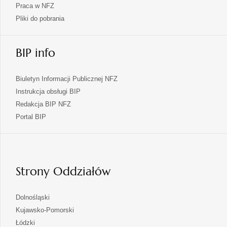
Praca w NFZ
Pliki do pobrania
BIP info
Biuletyn Informacji Publicznej NFZ
Instrukcja obsługi BIP
Redakcja BIP NFZ
otwiera
Portal BIP
się
w
nowej
karcie
Strony Oddziałów
otwiera
Dolnośląski
się
otwiera
Kujawsko-Pomorski
w
się
otwiera
Łódzki
nowej