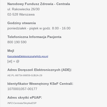
Narodowy Fundusz Zdrowia - Centrala
ul. Rakowiecka 26/30
02-528 Warszawa
Godziny otwarcia
poniedziałek - piątek w godz. 8.00 - 16.00
Telefoniczna Informacja Pacjenta
800 190 590
Mejl
KancelariaElektroniczna[at]nfz.gov.pl
[at] = @
Adres Doręczeń Elektronicznych (ADE):
AE:PL-98754-99859-GJBJA-29
Identyfikator Wewnętrzny KSeF Centrali:
1070001057-00177
Adres skrytki ePUAP:
/NFZ-Centrala/SkrytkaESP