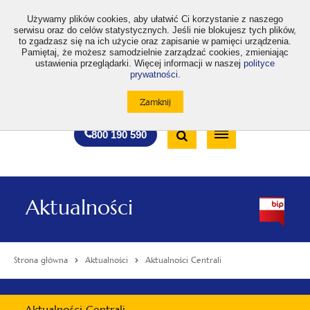
>
Używamy plików cookies, aby ułatwić Ci korzystanie z naszego
serwisu oraz do celów statystycznych. Jeśli nie blokujesz tych plików,
to zgadzasz się na ich użycie oraz zapisanie w pamięci urządzenia.
Pamiętaj, że możesz samodzielnie zarządzać cookies, zmieniając
ustawienia przeglądarki. Więcej informacji w naszej
polityce
prywatności
.
otwiera
otwiera
otwiera
otwiera
otwiera
otwiera
A
A+
A++
A
A
się
się
się
się
się
się
w
w
w
w
w
w
Standardowa
Średnia
Duża
nowej
nowej
nowej
nowej
nowej
nowej
Wyszukiwarka
karcie
karcie
karcie
karcie
karcie
karcie
wielkość
wielkość
wielkość
Bezpłatna
Otwórz
800 190 590
czcionki
czcionki
czcionki
infolinia
/
Zamknij
wyszukiwarkę
Aktualności
Strona główna
Aktualności
Aktualności Centrali
Menu
Aktualności Centrali