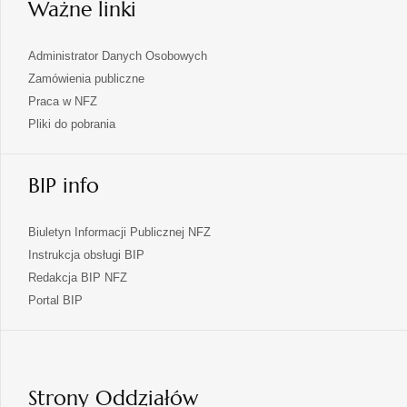
Ważne linki
Administrator Danych Osobowych
Zamówienia publiczne
Praca w NFZ
Pliki do pobrania
BIP info
Biuletyn Informacji Publicznej NFZ
Instrukcja obsługi BIP
Redakcja BIP NFZ
otwiera
Portal BIP
się
w
nowej
karcie
Strony Oddziałów