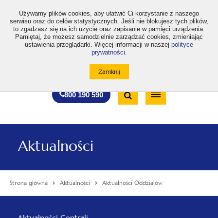
>
Używamy plików cookies, aby ułatwić Ci korzystanie z naszego
serwisu oraz do celów statystycznych. Jeśli nie blokujesz tych plików,
to zgadzasz się na ich użycie oraz zapisanie w pamięci urządzenia.
Pamiętaj, że możesz samodzielnie zarządzać cookies, zmieniając
ustawienia przeglądarki. Więcej informacji w naszej
polityce
prywatności
.
otwiera
otwiera
otwiera
otwiera
otwiera
otwiera
A
A+
A++
A
A
się
się
się
się
się
się
w
w
w
w
w
w
Standardowa
Średnia
Duża
nowej
nowej
nowej
nowej
nowej
nowej
Wyszukiwarka
karcie
karcie
karcie
karcie
karcie
karcie
wielkość
wielkość
wielkość
Bezpłatna
Otwórz
800 190 590
czcionki
czcionki
czcionki
infolinia
/
Zamknij
wyszukiwarkę
Aktualności
Strona główna
Aktualności
Aktualności Oddziałów
Menu
Aktualności Centrali