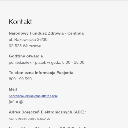
w
karcie
nowej
karcie
Kontakt
Narodowy Fundusz Zdrowia - Centrala
ul. Rakowiecka 26/30
02-528 Warszawa
Godziny otwarcia
poniedziałek - piątek w godz. 8.00 - 16.00
Telefoniczna Informacja Pacjenta
800 190 590
Mejl
KancelariaElektroniczna[at]nfz.gov.pl
[at] = @
Adres Doręczeń Elektronicznych (ADE):
AE:PL-98754-99859-GJBJA-29