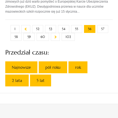
zimowych już dziś warto pomyśleć o Europejskiej Karcie Ubezpieczenia
Zdrowotnego (EKUZ). Dwutygodniowa przerwa w nauce dla uczniów
mazowieckich szkół rozpocznie się już 15 stycznia...
1
52
53
54
55
56
57
58
59
60
102
Przedział czasu:
Najnowsze
pół roku
rok
2 lata
5 lat