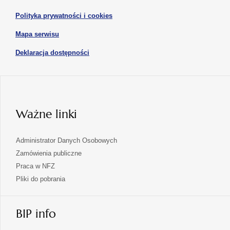
karcie
karcie
w
otwiera
Polityka prywatności i cookies
nowej
się
karcie
otwiera
Mapa serwisu
w
się
nowej
otwiera
Deklaracja dostępności
w
karcie
się
nowej
karcie
w
nowej
karcie
Ważne linki
Administrator Danych Osobowych
Zamówienia publiczne
Praca w NFZ
Pliki do pobrania
BIP info