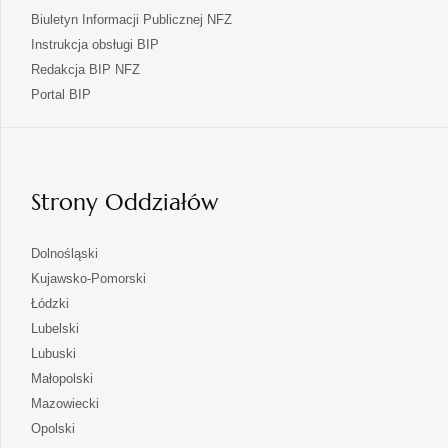
Biuletyn Informacji Publicznej NFZ
Instrukcja obsługi BIP
Redakcja BIP NFZ
otwiera
Portal BIP
się
w
nowej
karcie
Strony Oddziałów
otwiera
Dolnośląski
się
otwiera
Kujawsko-Pomorski
w
się
otwiera
Łódzki
nowej
w
się
otwiera
Lubelski
karcie
nowej
w
się
otwiera
Lubuski
karcie
nowej
w
się
otwiera
Małopolski
karcie
nowej
w
się
otwiera
Mazowiecki
karcie
nowej
w
się
otwiera
Opolski
karcie
nowej
w
się