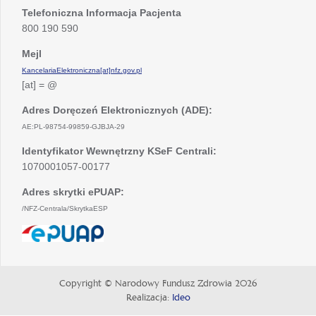
Telefoniczna Informacja Pacjenta
800 190 590
Mejl
KancelariaElektroniczna[at]nfz.gov.pl
[at] = @
Adres Doręczeń Elektronicznych (ADE):
AE:PL-98754-99859-GJBJA-29
Identyfikator Wewnętrzny KSeF Centrali:
1070001057-00177
Adres skrytki ePUAP:
/NFZ-Centrala/SkrytkaESP
otwiera
się
w
nowej
Copyright © Narodowy Fundusz Zdrowia 2026
karcie
Realizacja:
Ideo