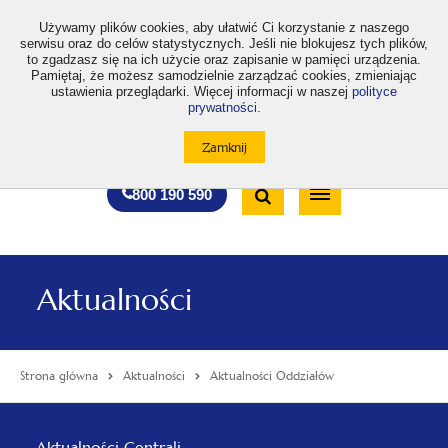
>
Używamy plików cookies, aby ułatwić Ci korzystanie z naszego
serwisu oraz do celów statystycznych. Jeśli nie blokujesz tych plików,
to zgadzasz się na ich użycie oraz zapisanie w pamięci urządzenia.
Pamiętaj, że możesz samodzielnie zarządzać cookies, zmieniając
ustawienia przeglądarki. Więcej informacji w naszej
polityce
prywatności
.
otwiera
otwiera
otwiera
otwiera
otwiera
otwiera
A
A+
A++
A
A
się
się
się
się
się
się
w
w
w
w
w
w
Standardowa
Średnia
Duża
nowej
nowej
nowej
nowej
nowej
nowej
Wyszukiwarka
karcie
karcie
karcie
karcie
karcie
karcie
wielkość
wielkość
wielkość
Bezpłatna
Otwórz
800 190 590
czcionki
czcionki
czcionki
infolinia
/
Zamknij
wyszukiwarkę
Aktualności
Strona główna
Aktualności
Aktualności Oddziałów
Menu
Aktualności Centrali