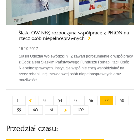
Śląski OW NFZ rozpoczyna współpracę z PFRON na
rzecz osób niepełnosprawnych
19.10.2017
Śląski Oddział Wojewódzki NFZ zawarł porozumienie o współpracy
z Oddziałem Śląskim Państwowego Funduszu Rehabilitacji Osób
Niepełnosprawnych. Instytucje wspólnie chcą współdziałać na
rzecz rehabilitacji zawodowej osób niepełnosprawnych oraz
możliwości...
1
53
54
55
56
57
58
59
60
61
102
Przedział czasu: