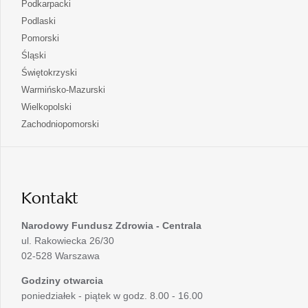
otwiera
Podkarpacki
karcie
nowej
w
się
otwiera
Podlaski
karcie
nowej
w
się
otwiera
Pomorski
karcie
nowej
w
się
otwiera
Śląski
karcie
nowej
w
się
otwiera
Świętokrzyski
karcie
nowej
w
się
otwiera
Warmińsko-Mazurski
karcie
nowej
w
się
otwiera
Wielkopolski
karcie
nowej
w
się
otwiera
Zachodniopomorski
karcie
nowej
w
się
karcie
nowej
w
karcie
nowej
karcie
Kontakt
Narodowy Fundusz Zdrowia - Centrala
ul. Rakowiecka 26/30
02-528 Warszawa
Godziny otwarcia
poniedziałek - piątek w godz. 8.00 - 16.00