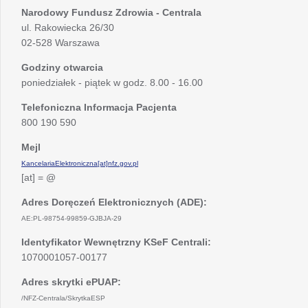
Narodowy Fundusz Zdrowia - Centrala
ul. Rakowiecka 26/30
02-528 Warszawa
Godziny otwarcia
poniedziałek - piątek w godz. 8.00 - 16.00
Telefoniczna Informacja Pacjenta
800 190 590
Mejl
KancelariaElektroniczna[at]nfz.gov.pl
[at] = @
Adres Doręczeń Elektronicznych (ADE):
AE:PL-98754-99859-GJBJA-29
Identyfikator Wewnętrzny KSeF Centrali:
1070001057-00177
Adres skrytki ePUAP:
/NFZ-Centrala/SkrytkaESP