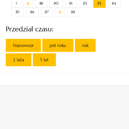
1
89
90
91
92
93
94
95
96
97
98
Przedział czasu:
Najnowsze
pół roku
rok
2 lata
5 lat
otwiera
otwiera