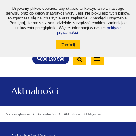
>
Używamy plików cookies, aby ułatwić Ci korzystanie z naszego
serwisu oraz do celów statystycznych. Jeśli nie blokujesz tych plików,
to zgadzasz się na ich użycie oraz zapisanie w pamięci urządzenia.
Pamiętaj, że możesz samodzielnie zarządzać cookies, zmieniając
ustawienia przeglądarki. Więcej informacji w naszej
polityce
prywatności
.
otwiera
otwiera
otwiera
otwiera
otwiera
otwiera
A
A+
A++
A
A
się
się
się
się
się
się
w
w
w
w
w
w
Standardowa
Średnia
Duża
nowej
nowej
nowej
nowej
nowej
nowej
Wyszukiwarka
karcie
karcie
karcie
karcie
karcie
karcie
wielkość
wielkość
wielkość
Bezpłatna
Otwórz
800 190 590
czcionki
czcionki
czcionki
infolinia
/
Zamknij
wyszukiwarkę
Aktualności
Strona główna
Aktualności
Aktualności Oddziałów
Menu
Aktualności Centrali