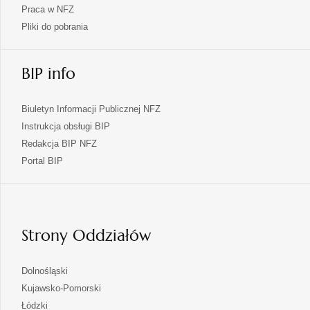
Praca w NFZ
Pliki do pobrania
BIP info
Biuletyn Informacji Publicznej NFZ
Instrukcja obsługi BIP
Redakcja BIP NFZ
otwiera
Portal BIP
się
w
nowej
karcie
Strony Oddziałów
otwiera
Dolnośląski
się
otwiera
Kujawsko-Pomorski
w
się
otwiera
Łódzki
nowej