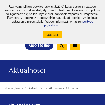
>
Używamy plików cookies, aby ułatwić Ci korzystanie z naszego
serwisu oraz do celów statystycznych. Jeśli nie blokujesz tych plików,
to zgadzasz się na ich użycie oraz zapisanie w pamięci urządzenia.
Pamiętaj, że możesz samodzielnie zarządzać cookies, zmieniając
ustawienia przeglądarki. Więcej informacji w naszej
polityce
prywatności
.
otwiera
otwiera
otwiera
otwiera
otwiera
otwiera
A
A+
A++
A
A
się
się
się
się
się
się
w
w
w
w
w
w
Standardowa
Średnia
Duża
nowej
nowej
nowej
nowej
nowej
nowej
Wyszukiwarka
karcie
karcie
karcie
karcie
karcie
karcie
wielkość
wielkość
wielkość
Bezpłatna
Otwórz
800 190 590
czcionki
czcionki
czcionki
infolinia
/
Zamknij
wyszukiwarkę
Aktualności
Strona główna
Aktualności
Aktualności Oddziałów
Menu
Aktualności Centrali