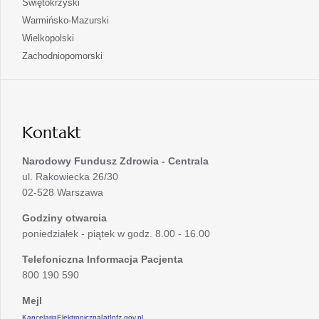
otwiera
Świętokrzyski
karcie
nowej
w
się
otwiera
Warmińsko-Mazurski
karcie
nowej
w
się
otwiera
Wielkopolski
karcie
nowej
w
się
otwiera
Zachodniopomorski
karcie
nowej
w
się
karcie
nowej
w
karcie
nowej
karcie
Kontakt
Narodowy Fundusz Zdrowia - Centrala
ul. Rakowiecka 26/30
02-528 Warszawa
Godziny otwarcia
poniedziałek - piątek w godz. 8.00 - 16.00
Telefoniczna Informacja Pacjenta
800 190 590
Mejl
KancelariaElektroniczna[at]nfz.gov.pl