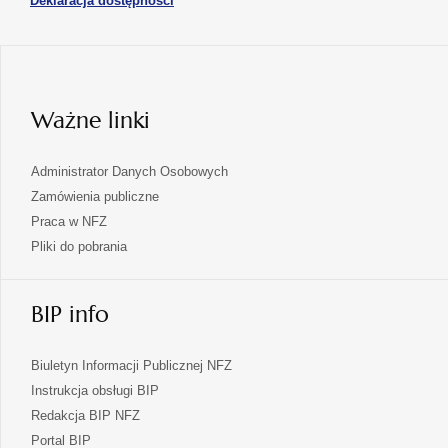
Deklaracja dostępności
w
karcie
się
nowej
karcie
w
nowej
karcie
Ważne linki
Administrator Danych Osobowych
Zamówienia publiczne
Praca w NFZ
Pliki do pobrania
BIP info
Biuletyn Informacji Publicznej NFZ
Instrukcja obsługi BIP
Redakcja BIP NFZ
otwiera
Portal BIP