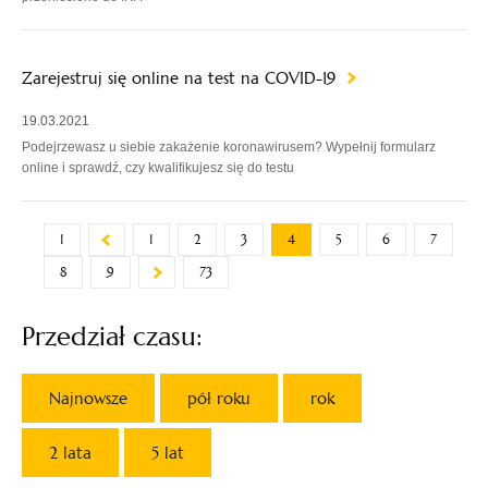
Zarejestruj się online na test na COVID-19
19.03.2021
Podejrzewasz u siebie zakażenie koronawirusem? Wypełnij formularz
online i sprawdź, czy kwalifikujesz się do testu
1
1
2
3
4
5
6
7
8
9
73
Przedział czasu:
Najnowsze
pół roku
rok
2 lata
5 lat