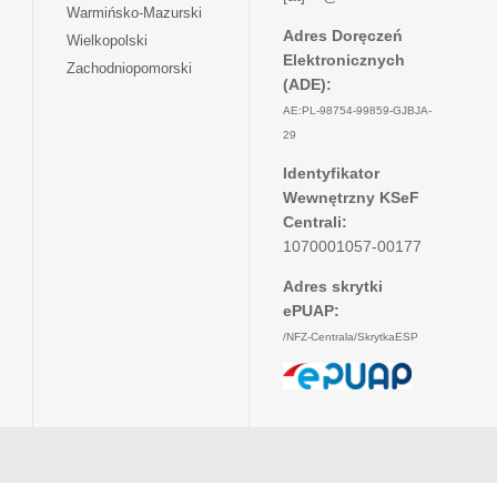
się
otwiera
Warmińsko-Mazurski
karcie
nowej
w
się
Adres Doręczeń
otwiera
Wielkopolski
karcie
nowej
w
Elektronicznych
się
otwiera
Zachodniopomorski
karcie
nowej
w
(ADE):
się
karcie
nowej
w
AE:PL-98754-99859-GJBJA-
karcie
nowej
29
karcie
Identyfikator
Wewnętrzny KSeF
Centrali:
1070001057-00177
Adres skrytki
ePUAP:
/NFZ-Centrala/SkrytkaESP
otwiera
się
w
nowej
karcie