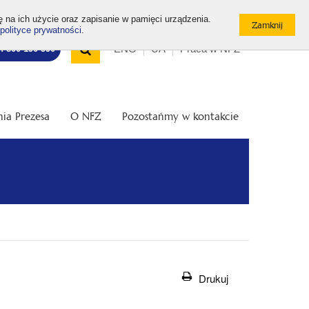
ę na ich użycie oraz zapisanie w pamięci urządzenia.
polityce prywatności
.
Wyszukiwarka
Top
Otwórz
ENG
UA
Praca w NFZ
7: 800 190 590
/
menu
Zamknij
wyszukiwarkę
ia Prezesa
O NFZ
Pozostańmy w kontakcie
Drukuj