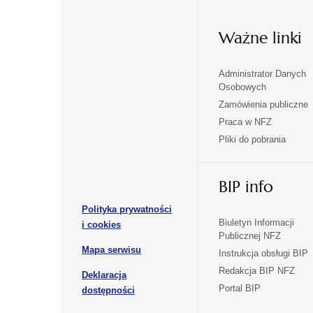
Ważne linki
Administrator Danych
otwiera
otwiera
Osobowych
się
się
Zamówienia publiczne
w
w
Praca w NFZ
otwiera
otwiera
nowej
nowej
Pliki do pobrania
się
się
karcie
karcie
w
w
otwiera
nowej
nowej
BIP info
się
karcie
karcie
w
Polityka prywatności
nowej
otwiera
Biuletyn Informacji
i cookies
karcie
Publicznej NFZ
się
otwiera
Mapa serwisu
w
Instrukcja obsługi BIP
się
nowej
Redakcja BIP NFZ
Deklaracja
w
karcie
otwiera
Portal BIP
otwiera
nowej
dostępności
się
karcie
się