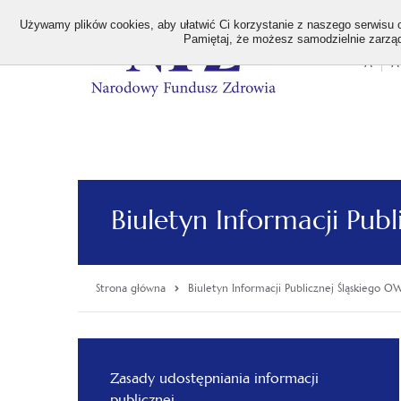
>
Używamy plików cookies, aby ułatwić Ci korzystanie z naszego serwisu or
Pamiętaj, że możesz samodzielnie zarządz
A
A
Stan
wielk
czcion
Biuletyn Informacji Pub
Strona główna
Biuletyn Informacji Publicznej Śląskiego 
Menu
główne
Zasady udostępniania informacji
publicznej