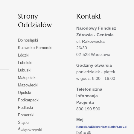
Strony
Kontakt
Oddziałów
Narodowy Fundusz
Zdrowia - Centrala
otwiera
Dolnośląski
ul. Rakowiecka
się
otwiera
Kujawsko-Pomorski
26/30
w
się
02-528 Warszawa
otwiera
Łódzki
nowej
w
się
otwiera
Lubelski
karcie
nowej
Godziny otwarcia
w
się
otwiera
Lubuski
karcie
poniedziałek - piątek
nowej
w
się
otwiera
Małopolski
karcie
w godz. 8.00 - 16.00
nowej
w
się
otwiera
Mazowiecki
karcie
nowej
w
Telefoniczna
się
otwiera
Opolski
karcie
nowej
Informacja
w
się
otwiera
Podkarpacki
karcie
nowej
Pacjenta
w
się
otwiera
Podlaski
karcie
800 190 590
nowej
w
się
otwiera
Pomorski
karcie
nowej
w
Mejl
się
otwiera
Śląski
karcie
nowej
w
KancelariaElektroniczna[at]nfz.gov.pl
się
otwiera
Świętokrzyski
karcie
nowej
[at] = @
w