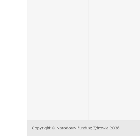
w
w
nowej
nowej
karcie
karcie
Copyright © Narodowy Fundusz Zdrowia 2026