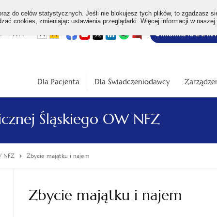
az do celów statystycznych. Jeśli nie blokujesz tych plików, to zgadzasz si
ać cookies, zmieniając ustawienia przeglądarki. Więcej informacji w naszej
Bezpłatna
otwiera
otwiera
otwiera
otwiera
otwiera
otwiera
+
A++
A
A
Infolinia NFZ 24h/
się
się
się
się
się
się
w
w
w
w
w
w
infolinia
dardowa
Średnia
Duża
nowej
nowej
nowej
nowej
nowej
nowej
karcie
karcie
karcie
karcie
karcie
karcie
ość
wielkość
wielkość
ki
czcionki
czcionki
Dla Pacjenta
Dla Świadczeniodawcy
Zarządzen
licznej Śląskiego OW NFZ
OW NFZ
Zbycie majątku i najem
Zbycie majątku i najem