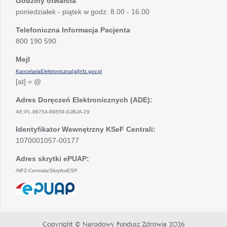
Godziny otwarcia
poniedziałek - piątek w godz. 8.00 - 16.00
Telefoniczna Informacja Pacjenta
800 190 590
Mejl
KancelariaElektroniczna[at]nfz.gov.pl
[at] = @
Adres Doręczeń Elektronicznych (ADE):
AE:PL-98754-99859-GJBJA-29
Identyfikator Wewnętrzny KSeF Centrali:
1070001057-00177
Adres skrytki ePUAP:
/NFZ-Centrala/SkrytkaESP
otwiera
się
w
nowej
Copyright © Narodowy Fundusz Zdrowia 2026