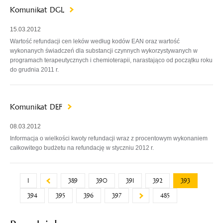
Komunikat DGL
15.03.2012
Wartość refundacji cen leków według kodów EAN oraz wartość
wykonanych świadczeń dla substancji czynnych wykorzystywanych w
programach terapeutycznych i chemioterapii, narastająco od początku roku
do grudnia 2011 r.
Komunikat DEF
08.03.2012
Informacja o wielkości kwoty refundacji wraz z procentowym wykonaniem
całkowitego budżetu na refundację w styczniu 2012 r.
1
389
390
391
392
393
394
395
396
397
485