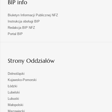
BIP info
Biuletyn Informacji Publicznej NFZ
Instrukcja obsługi BIP
Redakcja BIP NFZ
otwiera
Portal BIP
się
w
nowej
karcie
Strony Oddziałów
otwiera
Dolnośląski
się
otwiera
Kujawsko-Pomorski
w
się
otwiera
Łódzki
nowej
w
się
otwiera
Lubelski
karcie
nowej
w
się
otwiera
Lubuski
karcie
nowej
w
się
otwiera
Małopolski
karcie
nowej
w
się
otwiera
Mazowiecki
karcie