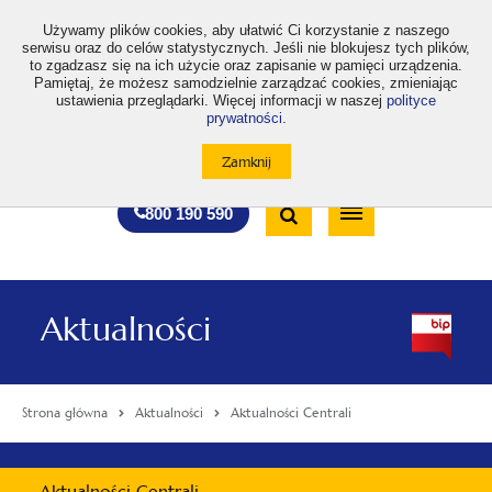
>
Używamy plików cookies, aby ułatwić Ci korzystanie z naszego
serwisu oraz do celów statystycznych. Jeśli nie blokujesz tych plików,
to zgadzasz się na ich użycie oraz zapisanie w pamięci urządzenia.
Pamiętaj, że możesz samodzielnie zarządzać cookies, zmieniając
ustawienia przeglądarki. Więcej informacji w naszej
polityce
prywatności
.
otwiera
otwiera
otwiera
otwiera
otwiera
otwiera
A
A+
A++
A
A
się
się
się
się
się
się
w
w
w
w
w
w
Standardowa
Średnia
Duża
nowej
nowej
nowej
nowej
nowej
nowej
Wyszukiwarka
karcie
karcie
karcie
karcie
karcie
karcie
wielkość
wielkość
wielkość
Bezpłatna
Otwórz
800 190 590
czcionki
czcionki
czcionki
infolinia
/
Zamknij
wyszukiwarkę
Aktualności
Strona główna
Aktualności
Aktualności Centrali
Menu
Aktualności Centrali