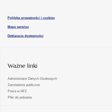
otwiera
nowej
nowej
się
karcie
karcie
w
otwiera
Polityka prywatności i cookies
nowej
się
karcie
otwiera
Mapa serwisu
w
się
nowej
otwiera
Deklaracja dostępności
w
karcie
się
nowej
karcie
w
nowej
karcie
Ważne linki
Administrator Danych Osobowych
Zamówienia publiczne
Praca w NFZ
Pliki do pobrania