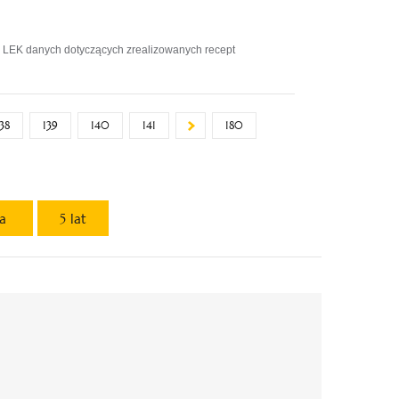
 LEK danych dotyczących zrealizowanych recept
138
139
140
141
180
ta
5 lat