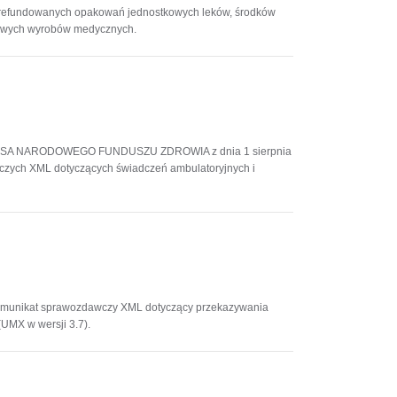
ści zrefundowanych opakowań jednostkowych leków, środków
kowych wyrobów medycznych.
 PREZESA NARODOWEGO FUNDUSZU ZDROWIA z dnia 1 sierpnia
czych XML dotyczących świadczeń ambulatoryjnych i
komunikat sprawozdawczy XML dotyczący przekazywania
UMX w wersji 3.7).