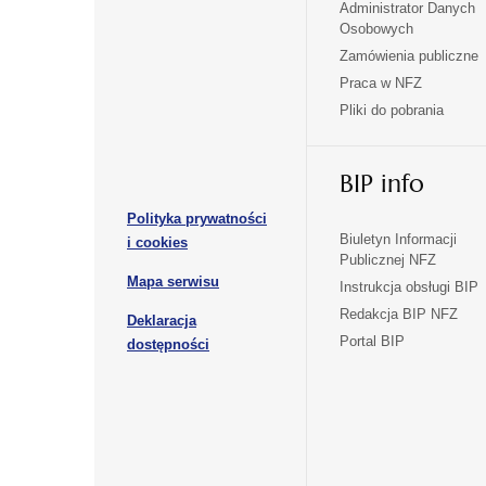
Administrator Danych
otwiera
otwiera
Osobowych
się
się
Zamówienia publiczne
w
w
Praca w NFZ
otwiera
otwiera
nowej
nowej
Pliki do pobrania
się
się
karcie
karcie
w
w
otwiera
nowej
nowej
BIP info
się
karcie
karcie
w
Polityka prywatności
nowej
otwiera
Biuletyn Informacji
i cookies
karcie
Publicznej NFZ
się
otwiera
Mapa serwisu
w
Instrukcja obsługi BIP
się
nowej
Redakcja BIP NFZ
Deklaracja
w
karcie
otwiera
Portal BIP
otwiera
nowej
dostępności
się
karcie
się
w
w
nowej
nowej
karcie
karcie