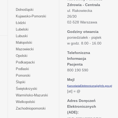
Zdrowia - Centrala
otwiera
Dolnośląski
ul. Rakowiecka
się
otwiera
Kujawsko-Pomorski
26/30
w
się
02-528 Warszawa
otwiera
Łódzki
nowej
w
się
otwiera
Lubelski
karcie
nowej
Godziny otwarcia
w
się
otwiera
Lubuski
karcie
poniedziałek - piątek
nowej
w
się
otwiera
Małopolski
karcie
w godz. 8.00 - 16.00
nowej
w
się
otwiera
Mazowiecki
karcie
nowej
w
Telefoniczna
się
otwiera
Opolski
karcie
nowej
Informacja
w
się
otwiera
Podkarpacki
karcie
nowej
Pacjenta
w
się
otwiera
Podlaski
karcie
800 190 590
nowej
w
się
otwiera
Pomorski
karcie
nowej
w
Mejl
się
otwiera
Śląski
karcie
nowej
w
KancelariaElektroniczna[at]nfz.gov.pl
się
otwiera
Świętokrzyski
karcie
nowej
[at] = @
w
się
otwiera
Warmińsko-Mazurski
karcie
nowej
w
się
Adres Doręczeń
otwiera
Wielkopolski
karcie
nowej
w
Elektronicznych
się
otwiera
Zachodniopomorski
karcie
nowej
w
(ADE):
się
karcie
nowej