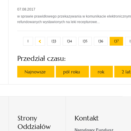
07.08.2017
w sprawie prawidłowego przekazywania w komunikacie elektronicznym
refundowanych wystawionych na leki recepturowe...
1
133
134
135
136
137
Przedział czasu:
Najnowsze
pół roku
rok
2 la
Strony
Kontakt
Oddziałów
Narodowy Fundusz