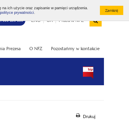
ę na ich użycie oraz zapisanie w pamięci urządzenia.
polityce prywatności
.
Wyszukiw
Top
Otwórz
ENG
UA
Praca w NFZ
7: 800 190 590
/
menu
Zamknij
wyszukiwarkę
ia Prezesa
O NFZ
Pozostańmy w kontakcie
Drukuj