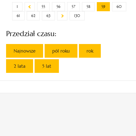
1
55
56
57
58
59
60
61
62
63
130
Przedział czasu:
Najnowsze
pół roku
rok
2 lata
5 lat
otwiera
otwiera