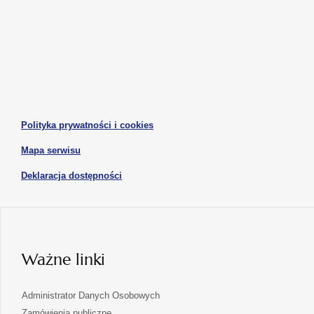
się
się
w
w
otwiera
otwiera
nowej
nowej
się
się
karcie
karcie
w
w
otwiera
nowej
nowej
się
karcie
karcie
w
otwiera
Polityka prywatności i cookies
nowej
się
karcie
otwiera
Mapa serwisu
w
się
nowej
otwiera
Deklaracja dostępności
w
karcie
się
nowej
karcie
w
nowej
karcie
Ważne linki
Administrator Danych Osobowych
Zamówienia publiczne