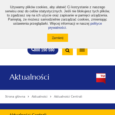
>
Używamy plików cookies, aby ułatwić Ci korzystanie z naszego
serwisu oraz do celów statystycznych. Jeśli nie blokujesz tych plików,
to zgadzasz się na ich użycie oraz zapisanie w pamięci urządzenia.
Pamiętaj, że możesz samodzielnie zarządzać cookies, zmieniając
ustawienia przeglądarki. Więcej informacji w naszej
polityce
prywatności
.
otwiera
otwiera
otwiera
otwiera
otwiera
otwiera
A
A+
A++
A
A
się
się
się
się
się
się
w
w
w
w
w
w
Standardowa
Średnia
Duża
nowej
nowej
nowej
nowej
nowej
nowej
Wyszukiwarka
karcie
karcie
karcie
karcie
karcie
karcie
wielkość
wielkość
wielkość
Bezpłatna
Otwórz
800 190 590
czcionki
czcionki
czcionki
infolinia
/
Zamknij
wyszukiwarkę
Aktualności
Strona główna
Aktualności
Aktualności Centrali
Menu
Aktualności Centrali