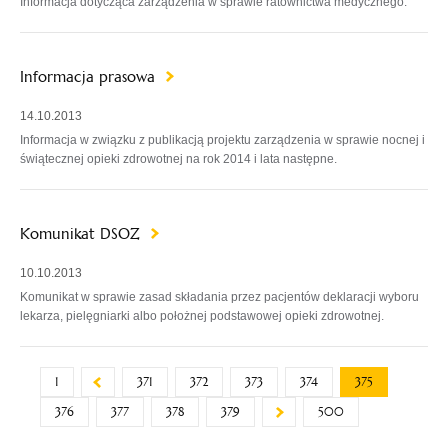
Informacja dotycząca zarządzenia w sprawie ratownictwa medycznego.
Informacja prasowa
14.10.2013
Informacja w związku z publikacją projektu zarządzenia w sprawie nocnej i
świątecznej opieki zdrowotnej na rok 2014 i lata następne.
Komunikat DSOZ
10.10.2013
Komunikat w sprawie zasad składania przez pacjentów deklaracji wyboru
lekarza, pielęgniarki albo położnej podstawowej opieki zdrowotnej.
1
371
372
373
374
375
376
377
378
379
500