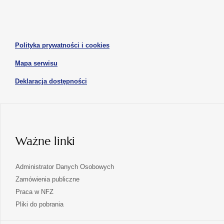
w
w
otwiera
nowej
nowej
się
karcie
karcie
w
otwiera
Polityka prywatności i cookies
nowej
się
karcie
otwiera
Mapa serwisu
w
się
nowej
otwiera
Deklaracja dostępności
w
karcie
się
nowej
karcie
w
nowej
karcie
Ważne linki
Administrator Danych Osobowych
Zamówienia publiczne
Praca w NFZ
Pliki do pobrania