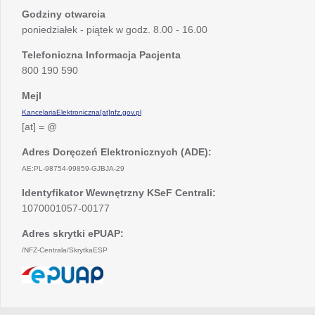
Godziny otwarcia
poniedziałek - piątek w godz. 8.00 - 16.00
Telefoniczna Informacja Pacjenta
800 190 590
Mejl
KancelariaElektroniczna[at]nfz.gov.pl
[at] = @
Adres Doręczeń Elektronicznych (ADE):
AE:PL-98754-99859-GJBJA-29
Identyfikator Wewnętrzny KSeF Centrali:
1070001057-00177
Adres skrytki ePUAP:
/NFZ-Centrala/SkrytkaESP
otwiera
się
w