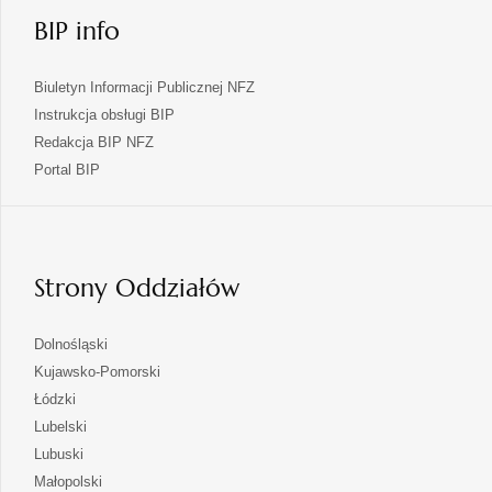
BIP info
Biuletyn Informacji Publicznej NFZ
Instrukcja obsługi BIP
Redakcja BIP NFZ
otwiera
Portal BIP
się
w
nowej
karcie
Strony Oddziałów
otwiera
Dolnośląski
się
otwiera
Kujawsko-Pomorski
w
się
otwiera
Łódzki
nowej
w
się
otwiera
Lubelski
karcie
nowej
w
się
otwiera
Lubuski
karcie
nowej
w
się
otwiera
Małopolski
karcie
nowej