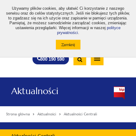
>
Używamy plików cookies, aby ułatwić Ci korzystanie z naszego
serwisu oraz do celów statystycznych. Jeśli nie blokujesz tych plików,
to zgadzasz się na ich użycie oraz zapisanie w pamięci urządzenia.
Pamiętaj, że możesz samodzielnie zarządzać cookies, zmieniając
ustawienia przeglądarki. Więcej informacji w naszej
polityce
prywatności
.
otwiera
otwiera
otwiera
otwiera
otwiera
otwiera
A
A+
A++
A
A
się
się
się
się
się
się
w
w
w
w
w
w
Standardowa
Średnia
Duża
nowej
nowej
nowej
nowej
nowej
nowej
Wyszukiwarka
karcie
karcie
karcie
karcie
karcie
karcie
wielkość
wielkość
wielkość
Bezpłatna
Otwórz
800 190 590
czcionki
czcionki
czcionki
infolinia
/
Zamknij
wyszukiwarkę
Aktualności
Strona główna
Aktualności
Aktualności Centrali
Menu
Aktualności Centrali