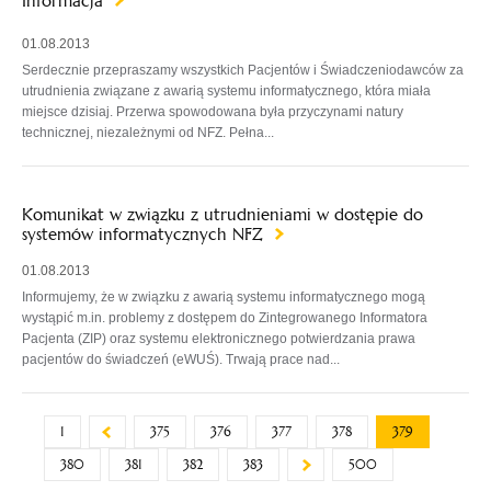
Informacja
01.08.2013
Serdecznie przepraszamy wszystkich Pacjentów i Świadczeniodawców za
utrudnienia związane z awarią systemu informatycznego, która miała
miejsce dzisiaj. Przerwa spowodowana była przyczynami natury
technicznej, niezależnymi od NFZ. Pełna...
Komunikat w związku z utrudnieniami w dostępie do
systemów informatycznych NFZ
01.08.2013
Informujemy, że w związku z awarią systemu informatycznego mogą
wystąpić m.in. problemy z dostępem do Zintegrowanego Informatora
Pacjenta (ZIP) oraz systemu elektronicznego potwierdzania prawa
pacjentów do świadczeń (eWUŚ). Trwają prace nad...
1
375
376
377
378
379
380
381
382
383
500