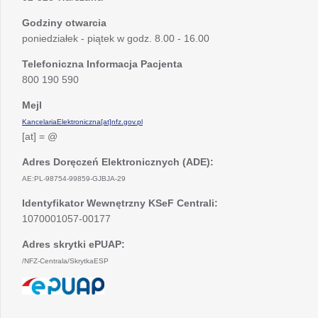
Godziny otwarcia
poniedziałek - piątek w godz. 8.00 - 16.00
Telefoniczna Informacja Pacjenta
800 190 590
Mejl
KancelariaElektroniczna[at]nfz.gov.pl
[at] = @
Adres Doręczeń Elektronicznych (ADE):
AE:PL-98754-99859-GJBJA-29
Identyfikator Wewnętrzny KSeF Centrali:
1070001057-00177
Adres skrytki ePUAP:
/NFZ-Centrala/SkrytkaESP
otwiera
się
w