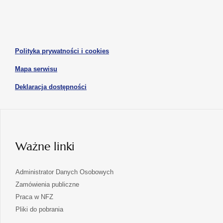
się
się
karcie
karcie
w
w
otwiera
nowej
nowej
się
karcie
karcie
w
otwiera
Polityka prywatności i cookies
nowej
się
karcie
otwiera
Mapa serwisu
w
się
nowej
otwiera
Deklaracja dostępności
w
karcie
się
nowej
karcie
w
nowej
karcie
Ważne linki
Administrator Danych Osobowych
Zamówienia publiczne
Praca w NFZ
Pliki do pobrania