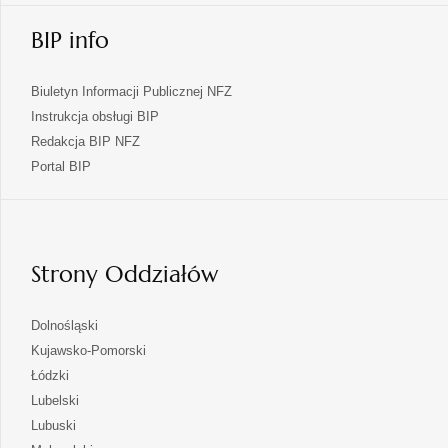
BIP info
Biuletyn Informacji Publicznej NFZ
Instrukcja obsługi BIP
Redakcja BIP NFZ
otwiera
Portal BIP
się
w
nowej
karcie
Strony Oddziałów
otwiera
Dolnośląski
się
otwiera
Kujawsko-Pomorski
w
się
otwiera
Łódzki
nowej
w
się
otwiera
Lubelski
karcie
nowej
w
się
otwiera
Lubuski
karcie
nowej
w
się