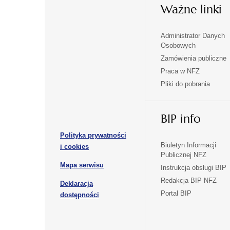
Ważne linki
Administrator Danych
otwiera
otwiera
Osobowych
się
się
Zamówienia publiczne
w
w
Praca w NFZ
otwiera
otwiera
nowej
nowej
Pliki do pobrania
się
się
karcie
karcie
w
w
otwiera
nowej
nowej
BIP info
się
karcie
karcie
w
Polityka prywatności
nowej
otwiera
Biuletyn Informacji
i cookies
karcie
Publicznej NFZ
się
otwiera
Mapa serwisu
w
Instrukcja obsługi BIP
się
nowej
Redakcja BIP NFZ
Deklaracja
w
karcie
otwiera
Portal BIP
otwiera
nowej
dostępności
się
karcie
się
w
w
nowej
nowej