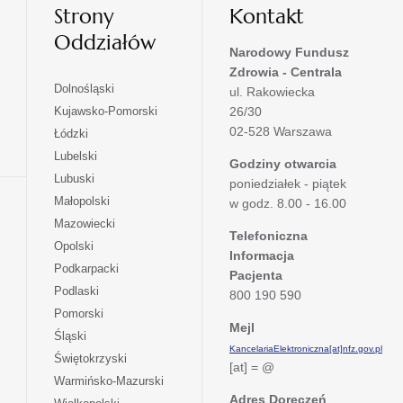
Strony
Kontakt
Oddziałów
Narodowy Fundusz
Zdrowia - Centrala
otwiera
Dolnośląski
ul. Rakowiecka
się
otwiera
Kujawsko-Pomorski
26/30
w
się
02-528 Warszawa
otwiera
Łódzki
nowej
w
się
otwiera
Lubelski
karcie
nowej
Godziny otwarcia
w
się
otwiera
Lubuski
karcie
poniedziałek - piątek
nowej
w
się
otwiera
Małopolski
karcie
w godz. 8.00 - 16.00
nowej
w
się
otwiera
Mazowiecki
karcie
nowej
w
Telefoniczna
się
otwiera
Opolski
karcie
nowej
Informacja
w
się
otwiera
Podkarpacki
karcie
nowej
Pacjenta
w
się
otwiera
Podlaski
karcie
800 190 590
nowej
w
się
otwiera
Pomorski
karcie
nowej
w
Mejl
się
otwiera
Śląski
karcie
nowej
w
KancelariaElektroniczna[at]nfz.gov.pl
się
otwiera
Świętokrzyski
karcie
nowej
[at] = @
w
się
otwiera
Warmińsko-Mazurski
karcie
nowej
w
się
Adres Doręczeń
otwiera