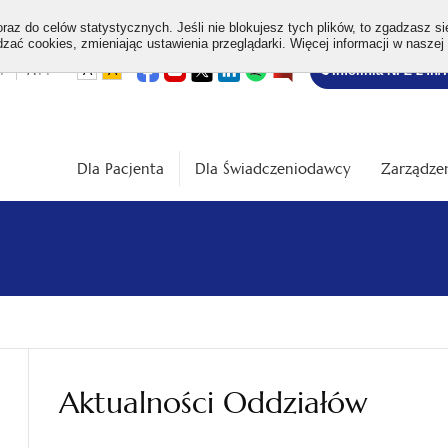
az do celów statystycznych. Jeśli nie blokujesz tych plików, to zgadzasz si
ać cookies, zmieniając ustawienia przeglądarki. Więcej informacji w naszej
Bezpłatna
otwiera
otwiera
otwiera
otwiera
otwiera
otwiera
+
A++
A
A
Infolinia NFZ 24h/
się
się
się
się
się
się
w
w
w
w
w
w
infolinia
dardowa
Średnia
Duża
nowej
nowej
nowej
nowej
nowej
nowej
karcie
karcie
karcie
karcie
karcie
karcie
ość
wielkość
wielkość
ki
czcionki
czcionki
Dla Pacjenta
Dla Świadczeniodawcy
Zarządzen
Aktualności Oddziałów