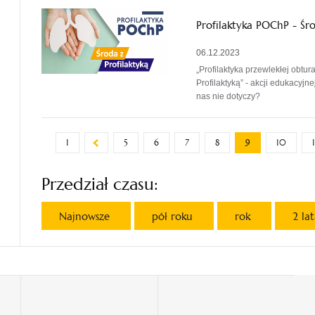
Profilaktyka POChP - Ś
06.12.2023
„Profilaktyka przewlekłej obtur
Profilaktyką” - akcji edukacy
nas nie dotyczy?
1
5
6
7
8
9
10
1
Przedział czasu:
Najnowsze
pół roku
rok
2 la