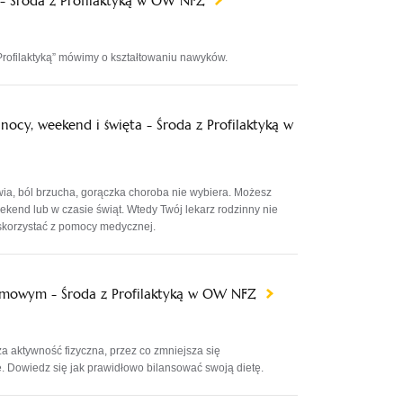
- Środa z Profilaktyką w OW NFZ
Profilaktyką” mówimy o kształtowaniu nawyków.
ocy, weekend i święta - Środa z Profilaktyką w
ia, ból brzucha, gorączka choroba nie wybiera. Możesz
ekend lub w czasie świąt. Wtedy Twój lekarz rodzinny nie
 skorzystać z pomocy medycznej.
imowym - Środa z Profilaktyką w OW NFZ
a aktywność fizyczna, przez co zmniejsza się
 Dowiedz się jak prawidłowo bilansować swoją dietę.