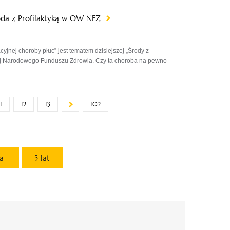
roda z Profilaktyką w OW NFZ
acyjnej choroby płuc” jest tematem dzisiejszej „Środy z
jnej Narodowego Funduszu Zdrowia. Czy ta choroba na pewno
1
12
13
102
ta
5 lat