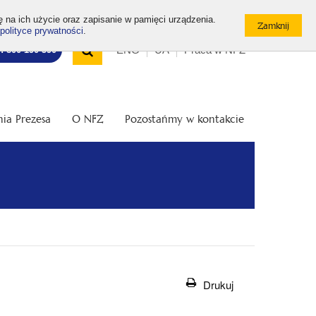
ę na ich użycie oraz zapisanie w pamięci urządzenia.
polityce prywatności
.
Wyszukiwarka
Top
Otwórz
ENG
UA
Praca w NFZ
7: 800 190 590
/
menu
Zamknij
wyszukiwarkę
ia Prezesa
O NFZ
Pozostańmy w kontakcie
Drukuj