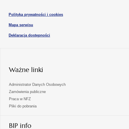
się
karcie
karcie
w
otwiera
Polityka prywatności i cookies
nowej
się
karcie
otwiera
Mapa serwisu
w
się
nowej
otwiera
Deklaracja dostępności
w
karcie
się
nowej
karcie
w
nowej
karcie
Ważne linki
Administrator Danych Osobowych
Zamówienia publiczne
Praca w NFZ
Pliki do pobrania
BIP info