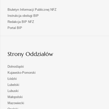
Biuletyn Informacji Publicznej NFZ
Instrukcja obsługi BIP
Redakcja BIP NFZ
otwiera
Portal BIP
się
w
nowej
karcie
Strony Oddziałów
otwiera
Dolnośląski
się
otwiera
Kujawsko-Pomorski
w
się
otwiera
Łódzki
nowej
w
się
otwiera
Lubelski
karcie
nowej
w
się
otwiera
Lubuski
karcie
nowej
w
się
otwiera
Małopolski
karcie
nowej
w
się
otwiera
Mazowiecki
karcie
nowej
w
się
otwiera