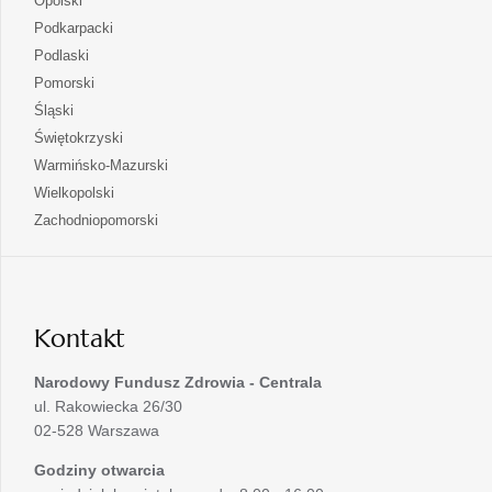
Opolski
karcie
nowej
w
się
otwiera
Podkarpacki
karcie
nowej
w
się
otwiera
Podlaski
karcie
nowej
w
się
otwiera
Pomorski
karcie
nowej
w
się
otwiera
Śląski
karcie
nowej
w
się
otwiera
Świętokrzyski
karcie
nowej
w
się
otwiera
Warmińsko-Mazurski
karcie
nowej
w
się
otwiera
Wielkopolski
karcie
nowej
w
się
otwiera
Zachodniopomorski
karcie
nowej
w
się
karcie
nowej
w
karcie
nowej
karcie
Kontakt
Narodowy Fundusz Zdrowia - Centrala
ul. Rakowiecka 26/30
02-528 Warszawa
Godziny otwarcia