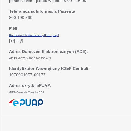
poniedziałek - piątek w godz. 8.00 - 16.00
Telefoniczna Informacja Pacjenta
800 190 590
Mejl
KancelariaElektroniczna[at]nfz.gov.pl
[at] = @
Adres Doręczeń Elektronicznych (ADE):
AE:PL-98754-99859-GJBJA-29
Identyfikator Wewnętrzny KSeF Centrali:
1070001057-00177
Adres skrytki ePUAP:
/NFZ-Centrala/SkrytkaESP
otwiera
się
w
nowej
karcie