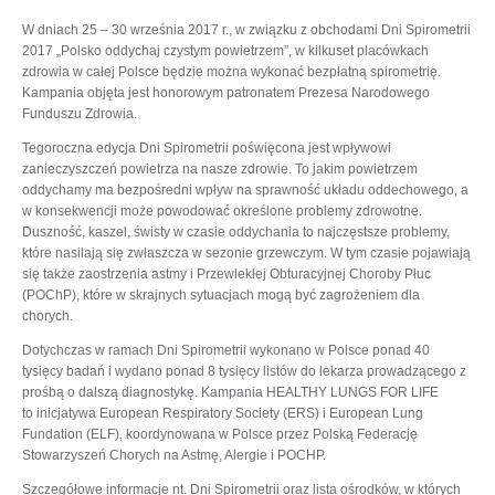
W dniach 25 – 30 września 2017 r., w związku z obchodami Dni Spirometrii
2017 „Polsko oddychaj czystym powietrzem”, w kilkuset placówkach
zdrowia w całej Polsce będzie można wykonać bezpłatną spirometrię.
Kampania objęta jest honorowym patronatem Prezesa Narodowego
Funduszu Zdrowia.
Tegoroczna edycja Dni Spirometrii poświęcona jest wpływowi
zanieczyszczeń powietrza na nasze zdrowie. To jakim powietrzem
oddychamy ma bezpośredni wpływ na sprawność układu oddechowego, a
w konsekwencji może powodować określone problemy zdrowotne.
Duszność, kaszel, świsty w czasie oddychania to najczęstsze problemy,
które nasilają się zwłaszcza w sezonie grzewczym. W tym czasie pojawiają
się także zaostrzenia astmy i Przewlekłej Obturacyjnej Choroby Płuc
(POChP), które w skrajnych sytuacjach mogą być zagrożeniem dla
chorych.
Dotychczas w ramach Dni Spirometrii wykonano w Polsce ponad 40
tysięcy badań i wydano ponad 8 tysięcy listów do lekarza prowadzącego z
prośbą o dalszą diagnostykę. Kampania HEALTHY LUNGS FOR LIFE
to inicjatywa European Respiratory Society (ERS) i European Lung
Fundation (ELF), koordynowana w Polsce przez Polską Federację
Stowarzyszeń Chorych na Astmę, Alergie i POCHP.
Szczegółowe informacje nt. Dni Spirometrii oraz lista ośrodków, w których