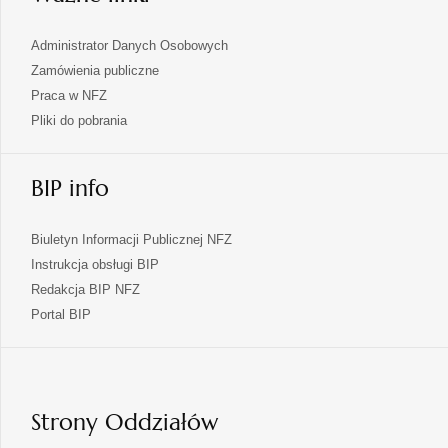
Administrator Danych Osobowych
Zamówienia publiczne
Praca w NFZ
Pliki do pobrania
BIP info
Biuletyn Informacji Publicznej NFZ
Instrukcja obsługi BIP
Redakcja BIP NFZ
otwiera
Portal BIP
się
w
nowej
karcie
Strony Oddziałów