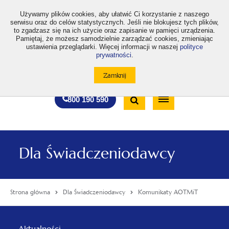
>
Używamy plików cookies, aby ułatwić Ci korzystanie z naszego
serwisu oraz do celów statystycznych. Jeśli nie blokujesz tych plików,
to zgadzasz się na ich użycie oraz zapisanie w pamięci urządzenia.
Pamiętaj, że możesz samodzielnie zarządzać cookies, zmieniając
ustawienia przeglądarki. Więcej informacji w naszej
polityce
prywatności
.
otwiera
otwiera
otwiera
otwiera
otwiera
otwiera
A
A+
A++
A
A
się
się
się
się
się
się
w
w
w
w
w
w
Standardowa
Średnia
Duża
nowej
nowej
nowej
nowej
nowej
nowej
Wyszukiwarka
karcie
karcie
karcie
karcie
karcie
karcie
wielkość
wielkość
wielkość
Bezpłatna
Otwórz
800 190 590
czcionki
czcionki
czcionki
infolinia
/
Zamknij
wyszukiwarkę
Dla Świadczeniodawcy
Strona główna
Dla Świadczeniodawcy
Komunikaty AOTMiT
Menu
Aktualności