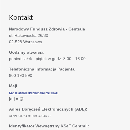
karcie
nowej
karcie
Kontakt
Narodowy Fundusz Zdrowia - Centrala
ul. Rakowiecka 26/30
02-528 Warszawa
Godziny otwarcia
poniedziałek - piątek w godz. 8.00 - 16.00
Telefoniczna Informacja Pacjenta
800 190 590
Mejl
KancelariaElektroniczna[at]nfz.gov.pl
[at] = @
Adres Doręczeń Elektronicznych (ADE):
AE:PL-98754-99859-GJBJA-29
Identyfikator Wewnętrzny KSeF Centrali: