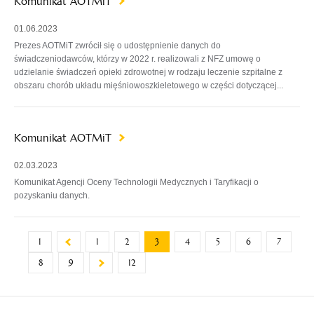
Komunikat AOTMiT
01.06.2023
Prezes AOTMiT zwrócił się o udostępnienie danych do
świadczeniodawców, którzy w 2022 r. realizowali z NFZ umowę o
udzielanie świadczeń opieki zdrowotnej w rodzaju leczenie szpitalne z
obszaru chorób układu mięśniowoszkieletowego w części dotyczącej...
Komunikat AOTMiT
02.03.2023
Komunikat Agencji Oceny Technologii Medycznych i Taryfikacji o
pozyskaniu danych.
1
1
2
3
4
5
6
7
8
9
12