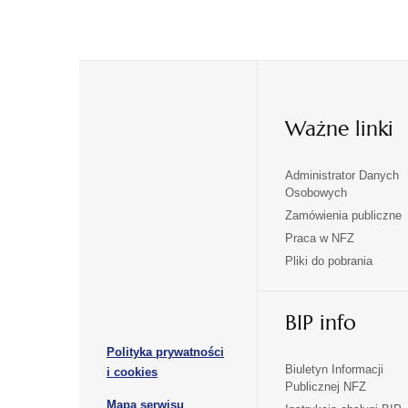
Ważne linki
Administrator Danych
otwiera
otwiera
Osobowych
się
się
Zamówienia publiczne
w
w
Praca w NFZ
otwiera
otwiera
nowej
nowej
Pliki do pobrania
się
się
karcie
karcie
w
w
otwiera
nowej
nowej
BIP info
się
karcie
karcie
w
Polityka prywatności
nowej
otwiera
Biuletyn Informacji
i cookies
karcie
Publicznej NFZ
się
otwiera
Mapa serwisu
w