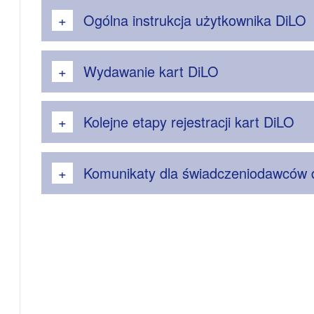
Ogólna instrukcja użytkownika DiLO
Wydawanie kart DiLO
Kolejne etapy rejestracji kart DiLO
Komunikaty dla świadczeniodawców 