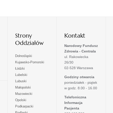
Strony
Kontakt
Oddziałów
Narodowy Fundusz
Zdrowia - Centrala
otwiera
Dolnośląski
ul. Rakowiecka
się
otwiera
Kujawsko-Pomorski
26/30
w
się
02-528 Warszawa
otwiera
Łódzki
nowej
w
się
otwiera
Lubelski
karcie
nowej
Godziny otwarcia
w
się
otwiera
Lubuski
karcie
poniedziałek - piątek
nowej
w
się
otwiera
Małopolski
karcie
w godz. 8.00 - 16.00
nowej
w
się
otwiera
Mazowiecki
karcie
nowej
w
Telefoniczna
się
otwiera
Opolski
karcie
nowej
Informacja
w
się
otwiera
Podkarpacki
karcie
nowej
Pacjenta
w
się
otwiera
Podlaski
karcie