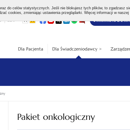
az do celów statystycznych. Jeśli nie blokujesz tych plików, to zgadzasz si
ać cookies, zmieniając ustawienia przeglądarki. Więcej informacji w naszej
Bezpłatna
otwiera
otwiera
otwiera
otwiera
otwiera
otwiera
+
A++
A
A
Infolinia NFZ 24h/
się
się
się
się
się
się
w
w
w
w
w
w
infolinia
dardowa
Średnia
Duża
nowej
nowej
nowej
nowej
nowej
nowej
karcie
karcie
karcie
karcie
karcie
karcie
ość
wielkość
wielkość
ki
czcionki
czcionki
Dla Pacjenta
Dla Świadczeniodawcy >
Zarządzen
czny
Pakiet onkologiczny