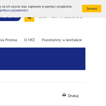
ę na ich użycie oraz zapisanie w pamięci urządzenia.
polityce prywatności
.
Wyszukiwarka
Top
Otwórz
ENG
UA
Praca w NFZ
7: 800 190 590
/
menu
Zamknij
wyszukiwarkę
ia Prezesa
O NFZ
Pozostańmy w kontakcie
Drukuj