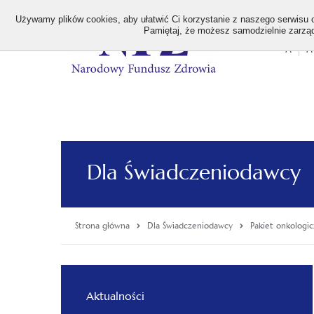
>
Używamy plików cookies, aby ułatwić Ci korzystanie z naszego serwisu or
Pamiętaj, że możesz samodzielnie zarządz
A
A
Stan
wielk
czcion
Dla Świadczeniodawcy
Strona główna
Dla Świadczeniodawcy
Pakiet onkologi
Menu
Aktualności