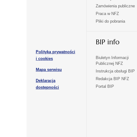
się
się
Zamówienia publiczne
w
w
Praca w NFZ
otwiera
otwiera
nowej
nowej
Pliki do pobrania
się
się
karcie
karcie
w
w
otwiera
nowej
nowej
BIP info
się
karcie
karcie
w
Polityka prywatności
nowej
otwiera
Biuletyn Informacji
i cookies
karcie
Publicznej NFZ
się
otwiera
Mapa serwisu
w
Instrukcja obsługi BIP
się
nowej
Redakcja BIP NFZ
Deklaracja
w
karcie
otwiera
Portal BIP
otwiera
nowej
dostępności
się
karcie
się
w
w
nowej
nowej
karcie
karcie