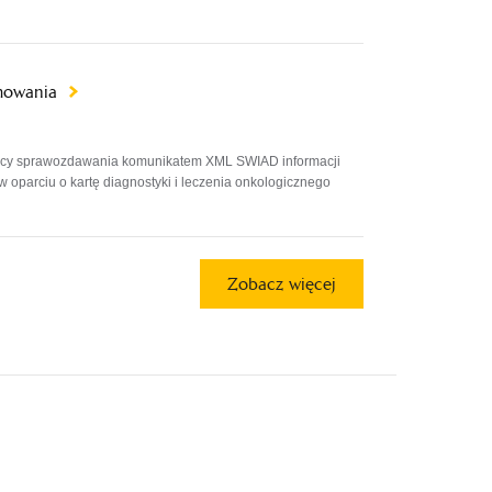
amowania
ący sprawozdawania komunikatem XML SWIAD informacji
parciu o kartę diagnostyki i leczenia onkologicznego
Zobacz więcej