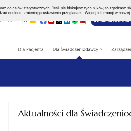
az do celów statystycznych. Jeśli nie blokujesz tych plików, to zgadzasz si
ać cookies, zmieniając ustawienia przeglądarki. Więcej informacji w naszej
Bezpłatna
otwiera
otwiera
otwiera
otwiera
otwiera
otwiera
+
A++
A
A
Infolinia NFZ 24h/
się
się
się
się
się
się
w
w
w
w
w
w
infolinia
dardowa
Średnia
Duża
nowej
nowej
nowej
nowej
nowej
nowej
karcie
karcie
karcie
karcie
karcie
karcie
ość
wielkość
wielkość
ki
czcionki
czcionki
Dla Pacjenta
Dla Świadczeniodawcy >
Zarządzen
Aktualności dla Świadczeni