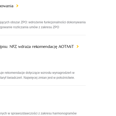
amowania
jących obszar ZPO: wdrożenie funkcjonalności dokonywania
rygowanie rozliczania umów z zakresu ZPO
odpisu. NFZ wdraża rekomendację AOTMiT
owuje rekomendacje dotyczące wzrostu wynagrodzeń w
aryf świadczeń. Najwięcej zmian jest w położnictwie.
anych w sprawozdawczości z zakresu harmonogramów