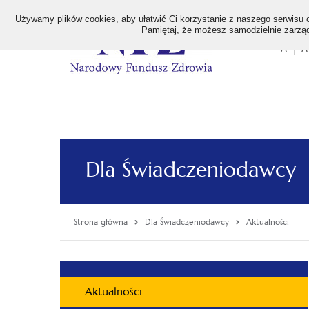
>
Używamy plików cookies, aby ułatwić Ci korzystanie z naszego serwisu or
Pamiętaj, że możesz samodzielnie zarządz
A
A
Stan
wielk
czcion
Dla Świadczeniodawcy
Strona główna
Dla Świadczeniodawcy
Aktualności
Menu
Aktualności