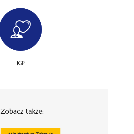
JGP
Zobacz także:
otwiera