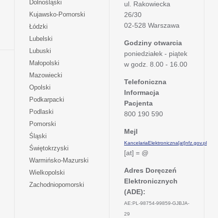
otwiera
Dolnośląski
ul. Rakowiecka
się
otwiera
Kujawsko-Pomorski
26/30
w
się
02-528 Warszawa
otwiera
Łódzki
nowej
w
się
otwiera
Lubelski
karcie
nowej
Godziny otwarcia
w
się
otwiera
Lubuski
karcie
poniedziałek - piątek
nowej
w
się
otwiera
Małopolski
karcie
w godz. 8.00 - 16.00
nowej
w
się
otwiera
Mazowiecki
karcie
nowej
w
Telefoniczna
się
otwiera
Opolski
karcie
nowej
Informacja
w
się
otwiera
Podkarpacki
karcie
nowej
Pacjenta
w
się
otwiera
Podlaski
karcie
800 190 590
nowej
w
się
otwiera
Pomorski
karcie
nowej
w
Mejl
się
otwiera
Śląski
karcie
nowej
w
KancelariaElektroniczna[at]nfz.gov.pl
się
otwiera
Świętokrzyski
karcie
nowej
[at] = @
w
się
otwiera
Warmińsko-Mazurski
karcie
nowej
w
się
Adres Doręczeń
otwiera
Wielkopolski
karcie
nowej
w
Elektronicznych
się
otwiera
Zachodniopomorski
karcie
nowej
w
(ADE):
się
karcie
nowej
w
AE:PL-98754-99859-GJBJA-
karcie
nowej
29