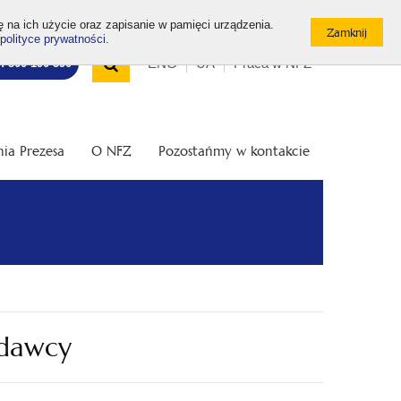
ę na ich użycie oraz zapisanie w pamięci urządzenia.
polityce prywatności
.
Wyszukiwarka
Top
Otwórz
ENG
UA
Praca w NFZ
7: 800 190 590
/
menu
Zamknij
wyszukiwarkę
ia Prezesa
O NFZ
Pozostańmy w kontakcie
odawcy