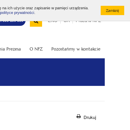
ę na ich użycie oraz zapisanie w pamięci urządzenia.
polityce prywatności
.
Wyszukiwarka
Top
Otwórz
ENG
UA
Praca w NFZ
7: 800 190 590
/
menu
Zamknij
wyszukiwarkę
ia Prezesa
O NFZ
Pozostańmy w kontakcie
Drukuj