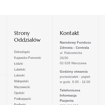
Strony
Kontakt
Oddziałów
Narodowy Fundusz
Zdrowia - Centrala
otwiera
Dolnośląski
ul. Rakowiecka
się
otwiera
Kujawsko-Pomorski
26/30
w
się
02-528 Warszawa
otwiera
Łódzki
nowej
w
się
otwiera
Lubelski
karcie
nowej
Godziny otwarcia
w
się
otwiera
Lubuski
karcie
poniedziałek - piątek
nowej
w
się
otwiera
Małopolski
karcie
w godz. 8.00 - 16.00
nowej
w
się
otwiera
Mazowiecki
karcie
nowej
w
Telefoniczna
się
otwiera
Opolski
karcie
nowej
Informacja
w
się
otwiera
Podkarpacki
karcie
nowej
Pacjenta
w
się
otwiera
Podlaski
karcie