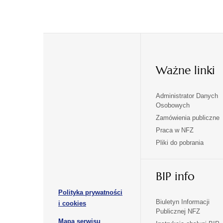
Ważne linki
Administrator Danych
otwiera
otwiera
Osobowych
się
się
Zamówienia publiczne
w
w
Praca w NFZ
otwiera
otwiera
nowej
nowej
Pliki do pobrania
się
się
karcie
karcie
w
w
otwiera
nowej
nowej
BIP info
się
karcie
karcie
w
Polityka prywatności
nowej
otwiera
Biuletyn Informacji
i cookies
karcie
Publicznej NFZ
się
otwiera
Mapa serwisu
w