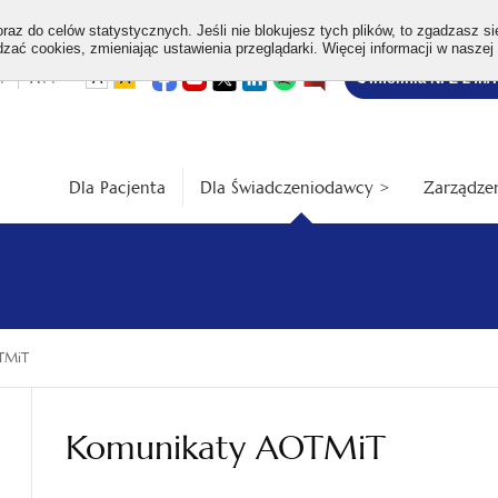
az do celów statystycznych. Jeśli nie blokujesz tych plików, to zgadzasz si
ać cookies, zmieniając ustawienia przeglądarki. Więcej informacji w naszej
Bezpłatna
otwiera
otwiera
otwiera
otwiera
otwiera
otwiera
+
A++
A
A
Infolinia NFZ 24h/
się
się
się
się
się
się
w
w
w
w
w
w
infolinia
dardowa
Średnia
Duża
nowej
nowej
nowej
nowej
nowej
nowej
karcie
karcie
karcie
karcie
karcie
karcie
ość
wielkość
wielkość
ki
czcionki
czcionki
Dla Pacjenta
Dla Świadczeniodawcy >
Zarządzen
TMiT
Komunikaty AOTMiT