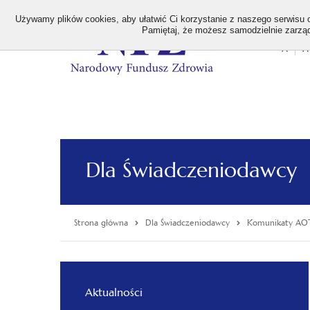
>
Używamy plików cookies, aby ułatwić Ci korzystanie z naszego serwisu or
Pamiętaj, że możesz samodzielnie zarządz
A
A
Stan
wielk
czcion
Dla Świadczeniodawcy
Strona główna
Dla Świadczeniodawcy
Komunikaty AO
Menu
Aktualności