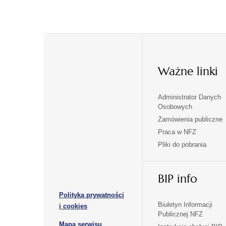
Ważne linki
Administrator Danych
otwiera
otwiera
Osobowych
się
się
Zamówienia publiczne
w
w
Praca w NFZ
otwiera
otwiera
nowej
nowej
Pliki do pobrania
się
się
karcie
karcie
w
w
otwiera
nowej
nowej
BIP info
się
karcie
karcie
w
Polityka prywatności
nowej
otwiera
Biuletyn Informacji
i cookies
karcie
Publicznej NFZ
się
otwiera
Mapa serwisu
w