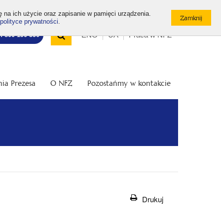
ę na ich użycie oraz zapisanie w pamięci urządzenia.
polityce prywatności
.
Wyszukiwarka
Top
Otwórz
ENG
UA
Praca w NFZ
7: 800 190 590
/
menu
Zamknij
wyszukiwarkę
ia Prezesa
O NFZ
Pozostańmy w kontakcie
Drukuj