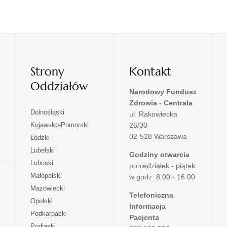
Strony
Kontakt
Oddziałów
Narodowy Fundusz
Zdrowia - Centrala
otwiera
Dolnośląski
ul. Rakowiecka
się
otwiera
Kujawsko-Pomorski
26/30
w
się
02-528 Warszawa
otwiera
Łódzki
nowej
w
się
otwiera
Lubelski
karcie
nowej
Godziny otwarcia
w
się
otwiera
Lubuski
karcie
poniedziałek - piątek
nowej
w
się
otwiera
Małopolski
karcie
w godz. 8.00 - 16.00
nowej
w
się
otwiera
Mazowiecki
karcie
nowej
w
Telefoniczna
się
otwiera
Opolski
karcie
nowej
Informacja
w
się
otwiera
Podkarpacki
karcie
nowej
Pacjenta
w
się
otwiera
Podlaski
karcie