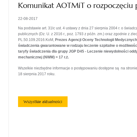
Komunikat AOTMiT o rozpoczęciu 
22-08-2017
Na podstawie art. 31lc ust. 4 ustawy z dnia 27 sierpnia 2004 r. o świa
publicznych (Dz. U. z 2016 r., poz. 1793 z późn. zm.) oraz zgodnie z zl
PL.50.109.2016.KoM,
Prezes Agencji Oceny Technologii Medycznych i 
świadczenia gwarantowane w rodzaju leczenie szpitalne o możliwośc
taryfy świadczenia dla grupy JGP D45 - Leczenie niewydolności odd
mechanicznej (NWM) > 17 r.ż.
Wszelkie niezbędne informacje o postępowaniu dostępne są na stroni
18 sierpnia 2017 roku.
Wszystkie aktualności