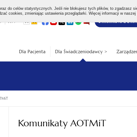
az do celów statystycznych. Jeśli nie blokujesz tych plików, to zgadzasz si
ać cookies, zmieniając ustawienia przeglądarki. Więcej informacji w naszej
Bezpłatna
otwiera
otwiera
otwiera
otwiera
otwiera
otwiera
+
A++
A
A
Infolinia NFZ 24h/
się
się
się
się
się
się
w
w
w
w
w
w
infolinia
dardowa
Średnia
Duża
nowej
nowej
nowej
nowej
nowej
nowej
karcie
karcie
karcie
karcie
karcie
karcie
ość
wielkość
wielkość
ki
czcionki
czcionki
Dla Pacjenta
Dla Świadczeniodawcy >
Zarządzen
TMiT
Komunikaty AOTMiT