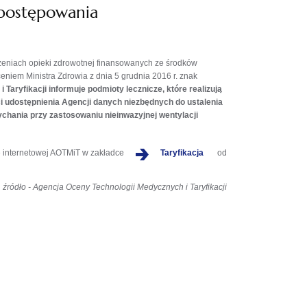
postępowania
dczeniach opieki zdrowotnej finansowanych ze środków
eceniem Ministra Zdrowia z dnia 5 grudnia 2016 r. znak
Taryfikacji informuje podmioty lecznicze, które realizują
i udostępnienia Agencji danych niezbędnych do ustalenia
ychania przy zastosowaniu nieinwazyjnej wentylacji
e internetowej AOTMiT w zakładce
Taryfikacja
od
źródło - Agencja Oceny Technologii Medycznych i Taryfikacji