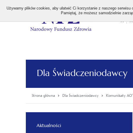
>
Używamy plików cookies, aby ułatwić Ci korzystanie z naszego serwisu or
Pamiętaj, że możesz samodzielnie zarządz
A
A
Stan
wielk
czcion
Dla Świadczeniodawcy
Strona główna
Dla Świadczeniodawcy
Komunikaty AO
Menu
Aktualności