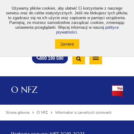
>
Używamy plików cookies, aby ułatwić Ci korzystanie z naszego
serwisu oraz do celów statystycznych. Jeśli nie blokujesz tych plików,
to zgadzasz się na ich użycie oraz zapisanie w pamięci urządzenia.
Pamiętaj, że możesz samodzielnie zarządzać cookies, zmieniając
ustawienia przeglądarki. Więcej informacji w naszej
polityce
prywatności
.
otwiera
otwiera
otwiera
otwiera
otwiera
otwiera
A
A+
A++
A
A
się
się
się
się
się
się
w
w
w
w
w
w
Standardowa
Średnia
Duża
nowej
nowej
nowej
nowej
nowej
nowej
Wyszukiwarka
karcie
karcie
karcie
karcie
karcie
karcie
wielkość
wielkość
wielkość
Bezpłatna
Otwórz
800 190 590
czcionki
czcionki
czcionki
infolinia
/
Zamknij
wyszukiwarkę
O NFZ
Strona główna
O NFZ
Informator o zawartych umowach
Menu
otwiera
Strategia rozwoju NFZ 2019-2023