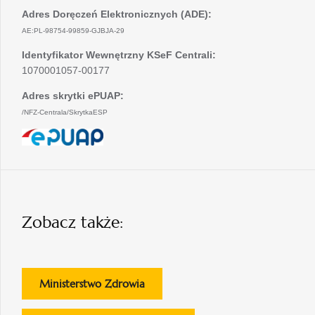
Adres Doręczeń Elektronicznych (ADE):
AE:PL-98754-99859-GJBJA-29
Identyfikator Wewnętrzny KSeF Centrali:
1070001057-00177
Adres skrytki ePUAP:
/NFZ-Centrala/SkrytkaESP
otwiera
się
w
nowej
karcie
Zobacz także:
otwiera
Ministerstwo Zdrowia
się