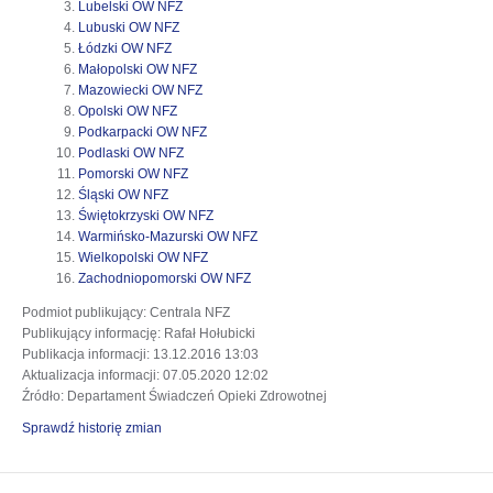
otwiera
się
Lubelski OW NFZ
otwiera
się
w
Lubuski OW NFZ
otwiera
się
w
nowej
Łódzki OW NFZ
się
w
nowej
otwiera
karcie
Małopolski OW NFZ
w
nowej
karcie
się
otwiera
Mazowiecki OW NFZ
nowej
otwiera
karcie
w
się
Opolski OW NFZ
karcie
się
nowej
w
otwiera
Podkarpacki OW NFZ
w
otwiera
karcie
nowej
się
Podlaski OW NFZ
nowej
się
otwiera
karcie
w
Pomorski OW NFZ
otwiera
karcie
w
się
nowej
Śląski OW NFZ
się
nowej
w
karcie
otwiera
Świętokrzyski OW NFZ
w
karcie
nowej
się
otwiera
Warmińsko-Mazurski OW NFZ
nowej
karcie
otwiera
w
się
Wielkopolski OW NFZ
karcie
się
nowej
otwiera
w
Zachodniopomorski OW NFZ
w
karcie
się
nowej
Podmiot publikujący
: Centrala NFZ
nowej
w
karcie
Publikujący informację
: Rafał Hołubicki
karcie
nowej
Publikacja informacji
: 13.12.2016 13:03
karcie
Aktualizacja informacji
: 07.05.2020 12:02
Źródło
: Departament Świadczeń Opieki Zdrowotnej
Sprawdź historię zmian