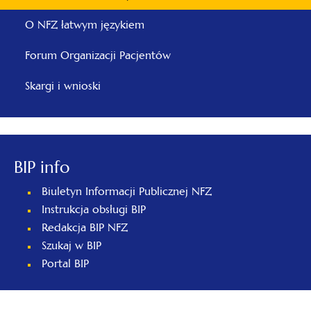
nowej
O NFZ łatwym językiem
karcie
otwiera
Forum Organizacji Pacjentów
się
Skargi i wnioski
w
nowej
karcie
BIP info
Biuletyn Informacji Publicznej NFZ
Instrukcja obsługi BIP
Redakcja BIP NFZ
Szukaj w BIP
otwiera
Portal BIP
się
w
nowej
karcie