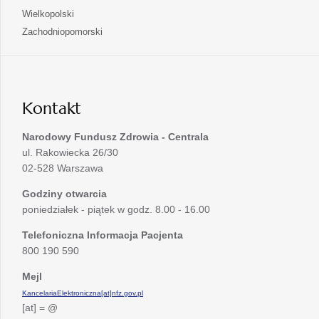
nowej
w
się
otwiera
Wielkopolski
karcie
nowej
w
się
otwiera
Zachodniopomorski
karcie
nowej
w
się
karcie
nowej
w
karcie
nowej
karcie
Kontakt
Narodowy Fundusz Zdrowia - Centrala
ul. Rakowiecka 26/30
02-528 Warszawa
Godziny otwarcia
poniedziałek - piątek w godz. 8.00 - 16.00
Telefoniczna Informacja Pacjenta
800 190 590
Mejl
KancelariaElektroniczna[at]nfz.gov.pl
[at] = @