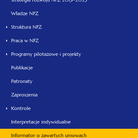
się
Władze NFZ
w
nowej
Struktura NFZ
karcie
Praca w NFZ
Programy pilotażowe i projekty
Publikacje
Patronaty
Zaproszenia
Kontrole
otwiera
Interpretacje indywidualne
się
Informator o zawartych umowach
w