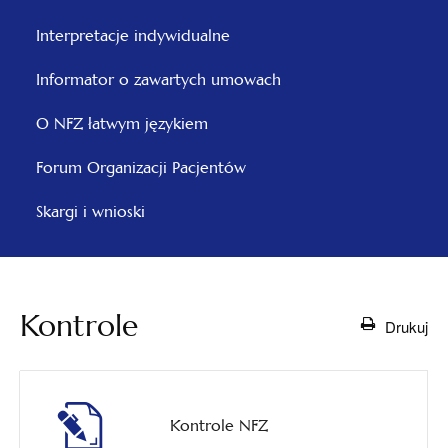
otwiera
Interpretacje indywidualne
się
Informator o zawartych umowach
w
nowej
O NFZ łatwym językiem
karcie
otwiera
Forum Organizacji Pacjentów
się
Skargi i wnioski
w
nowej
karcie
Kontrole
Drukuj
Kontrole NFZ