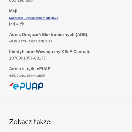
800 190 590
Mejl
KancelariaElektroniczna[at]nfz.gov.pl
[at] = @
Adres Doręczeń Elektronicznych (ADE):
AE:PL-98754-99859-GJBJA-29
Identyfikator Wewnętrzny KSeF Centrali:
1070001057-00177
Adres skrytki ePUAP:
/NFZ-Centrala/SkrytkaESP
otwiera
się
w
nowej
karcie
Zobacz także: