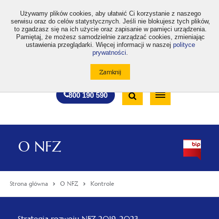
>
Używamy plików cookies, aby ułatwić Ci korzystanie z naszego
serwisu oraz do celów statystycznych. Jeśli nie blokujesz tych plików,
to zgadzasz się na ich użycie oraz zapisanie w pamięci urządzenia.
Pamiętaj, że możesz samodzielnie zarządzać cookies, zmieniając
ustawienia przeglądarki. Więcej informacji w naszej
polityce
prywatności
.
otwiera
otwiera
otwiera
otwiera
otwiera
otwiera
A
A+
A++
A
A
się
się
się
się
się
się
w
w
w
w
w
w
Standardowa
Średnia
Duża
nowej
nowej
nowej
nowej
nowej
nowej
Wyszukiwarka
karcie
karcie
karcie
karcie
karcie
karcie
wielkość
wielkość
wielkość
Bezpłatna
Otwórz
800 190 590
czcionki
czcionki
czcionki
infolinia
/
Zamknij
wyszukiwarkę
O NFZ
Strona główna
O NFZ
Kontrole
Menu
otwiera
Strategia rozwoju NFZ 2019-2023