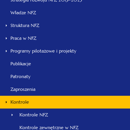
się
Władze NFZ
w
nowej
Struktura NFZ
karcie
Praca w NFZ
Programy pilotażowe i projekty
Publikacje
Patronaty
Zaproszenia
Kontrole
Kontrole NFZ
Kontrole zewnętrzne w NFZ