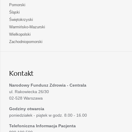
w
się
otwiera
Pomorski
karcie
nowej
w
się
otwiera
Śląski
karcie
nowej
w
się
otwiera
Świętokrzyski
karcie
nowej
w
się
otwiera
Warmińsko-Mazurski
karcie
nowej
w
się
otwiera
Wielkopolski
karcie
nowej
w
się
otwiera
Zachodniopomorski
karcie
nowej
w
się
karcie
nowej
w
karcie
nowej
karcie
Kontakt
Narodowy Fundusz Zdrowia - Centrala
ul. Rakowiecka 26/30
02-528 Warszawa
Godziny otwarcia
poniedziałek - piątek w godz. 8.00 - 16.00
Telefoniczna Informacja Pacjenta