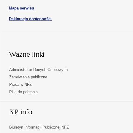
nowej
się
karcie
otwiera
Mapa serwisu
w
się
nowej
otwiera
Deklaracja dostępności
w
karcie
się
nowej
karcie
w
nowej
karcie
Ważne linki
Administrator Danych Osobowych
Zamówienia publiczne
Praca w NFZ
Pliki do pobrania
BIP info
Biuletyn Informacji Publicznej NFZ