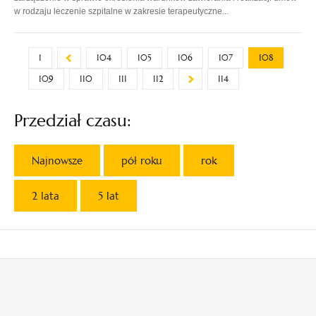
w rodzaju leczenie szpitalne w zakresie terapeutyczne...
1
104
105
106
107
108
109
110
111
112
114
Przedział czasu:
Najnowsze
pół roku
rok
2 lata
5 lat