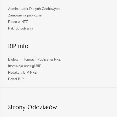
Administrator Danych Osobowych
Zamówienia publiczne
Praca w NFZ
Pliki do pobrania
BIP info
Biuletyn Informacji Publicznej NFZ
Instrukcja obsługi BIP
Redakcja BIP NFZ
otwiera
Portal BIP
się
w
nowej
karcie
Strony Oddziałów