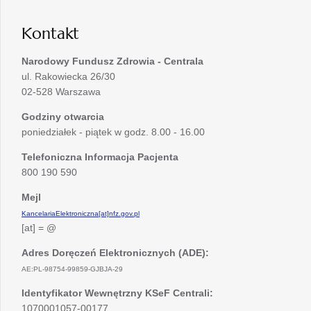
karcie
Kontakt
Narodowy Fundusz Zdrowia - Centrala
ul. Rakowiecka 26/30
02-528 Warszawa
Godziny otwarcia
poniedziałek - piątek w godz. 8.00 - 16.00
Telefoniczna Informacja Pacjenta
800 190 590
Mejl
KancelariaElektroniczna[at]nfz.gov.pl
[at] = @
Adres Doręczeń Elektronicznych (ADE):
AE:PL-98754-99859-GJBJA-29
Identyfikator Wewnętrzny KSeF Centrali:
1070001057-00177