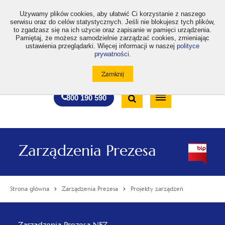
>
Używamy plików cookies, aby ułatwić Ci korzystanie z naszego
serwisu oraz do celów statystycznych. Jeśli nie blokujesz tych plików,
to zgadzasz się na ich użycie oraz zapisanie w pamięci urządzenia.
Pamiętaj, że możesz samodzielnie zarządzać cookies, zmieniając
ustawienia przeglądarki. Więcej informacji w naszej
polityce
prywatności
.
otwiera
otwiera
otwiera
otwiera
otwiera
otwiera
A
A+
A++
A
A
się
się
się
się
się
się
w
w
w
w
w
w
Standardowa
Średnia
Duża
nowej
nowej
nowej
nowej
nowej
nowej
Wyszukiwarka
karcie
karcie
karcie
karcie
karcie
karcie
wielkość
wielkość
wielkość
Bezpłatna
Otwórz
800 190 590
czcionki
czcionki
czcionki
infolinia
/
Zamknij
wyszukiwarkę
Zarządzenia Prezesa
Strona główna
Zarządzenia Prezesa
Projekty zarządzeń
Menu
Zarządzenia Prezesa NFZ