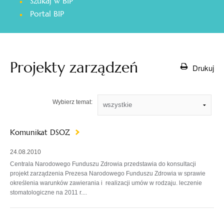
Szukaj w BIP
otwiera
Portal BIP
się
w
nowej
karcie
Projekty zarządzeń
Drukuj
Wybierz temat:
Komunikat DSOZ
24.08.2010
Centrala Narodowego Funduszu Zdrowia przedstawia do konsultacji
projekt zarządzenia Prezesa Narodowego Funduszu Zdrowia w sprawie
określenia warunków zawierania i realizacji umów w rodzaju. leczenie
stomatologiczne na 2011 r....