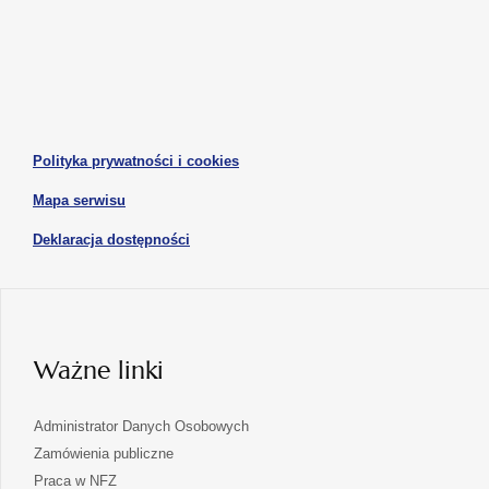
w
w
otwiera
otwiera
nowej
nowej
się
się
karcie
karcie
w
w
otwiera
nowej
nowej
się
karcie
karcie
w
otwiera
Polityka prywatności i cookies
nowej
się
karcie
otwiera
Mapa serwisu
w
się
nowej
otwiera
Deklaracja dostępności
w
karcie
się
nowej
karcie
w
nowej
karcie
Ważne linki
Administrator Danych Osobowych
Zamówienia publiczne
Praca w NFZ