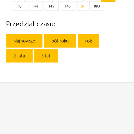
143
144
145
146
180
Przedział czasu:
Najnowsze
pół roku
rok
2 lata
5 lat
otwiera
otwiera
się
się