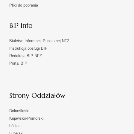
Pliki do pobrania
BIP info
Biuletyn Informacji Publicznej NFZ
Instrukcja obsługi BIP
Redakcja BIP NFZ
otwiera
Portal BIP
się
w
nowej
karcie
Strony Oddziałów
otwiera
Dolnośląski
się
otwiera
Kujawsko-Pomorski
w
się
otwiera
Łódzki
nowej
w
się
otwiera
Lubelski
karcie