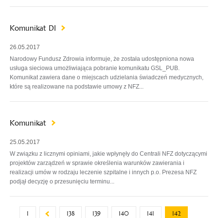
Komunikat DI
26.05.2017
Narodowy Fundusz Zdrowia informuje, że została udostępniona nowa
usługa sieciowa umożliwiająca pobranie komunikatu GSL_PUB.
Komunikat zawiera dane o miejscach udzielania świadczeń medycznych,
które są realizowane na podstawie umowy z NFZ...
Komunikat
25.05.2017
W związku z licznymi opiniami, jakie wpłynęły do Centrali NFZ dotyczącymi
projektów zarządzeń w sprawie określenia warunków zawierania i
realizacji umów w rodzaju leczenie szpitalne i innych p.o. Prezesa NFZ
podjął decyzję o przesunięciu terminu...
1
138
139
140
141
142