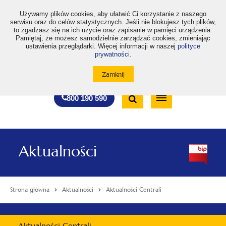
>
Używamy plików cookies, aby ułatwić Ci korzystanie z naszego
serwisu oraz do celów statystycznych. Jeśli nie blokujesz tych plików,
to zgadzasz się na ich użycie oraz zapisanie w pamięci urządzenia.
Pamiętaj, że możesz samodzielnie zarządzać cookies, zmieniając
ustawienia przeglądarki. Więcej informacji w naszej
polityce
prywatności
.
otwiera
otwiera
otwiera
otwiera
otwiera
otwiera
A
A+
A++
A
A
się
się
się
się
się
się
w
w
w
w
w
w
Standardowa
Średnia
Duża
nowej
nowej
nowej
nowej
nowej
nowej
Wyszukiwarka
karcie
karcie
karcie
karcie
karcie
karcie
wielkość
wielkość
wielkość
Bezpłatna
Otwórz
800 190 590
czcionki
czcionki
czcionki
infolinia
/
Zamknij
wyszukiwarkę
Aktualności
Strona główna
Aktualności
Aktualności Centrali
Menu
Aktualności Centrali