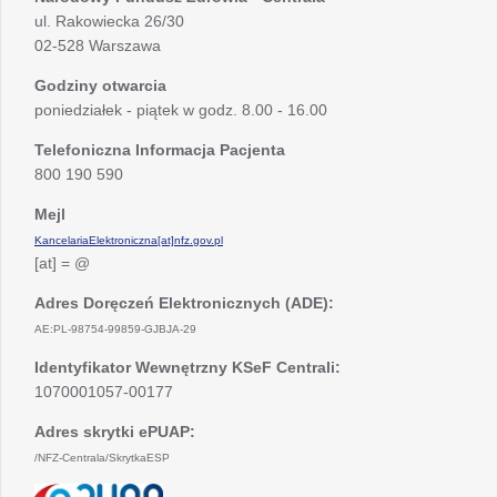
ul. Rakowiecka 26/30
02-528 Warszawa
Godziny otwarcia
poniedziałek - piątek w godz. 8.00 - 16.00
Telefoniczna Informacja Pacjenta
800 190 590
Mejl
KancelariaElektroniczna[at]nfz.gov.pl
[at] = @
Adres Doręczeń Elektronicznych (ADE):
AE:PL-98754-99859-GJBJA-29
Identyfikator Wewnętrzny KSeF Centrali:
1070001057-00177
Adres skrytki ePUAP:
/NFZ-Centrala/SkrytkaESP
otwiera