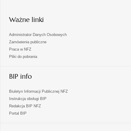
nowej
karcie
Ważne linki
Administrator Danych Osobowych
Zamówienia publiczne
Praca w NFZ
Pliki do pobrania
BIP info
Biuletyn Informacji Publicznej NFZ
Instrukcja obsługi BIP
Redakcja BIP NFZ
otwiera
Portal BIP
się
w
nowej