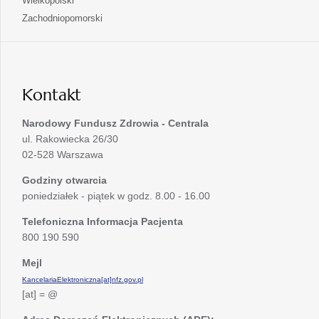
Wielkopolski
karcie
nowej
w
się
otwiera
Zachodniopomorski
karcie
nowej
w
się
karcie
nowej
w
karcie
nowej
karcie
Kontakt
Narodowy Fundusz Zdrowia - Centrala
ul. Rakowiecka 26/30
02-528 Warszawa
Godziny otwarcia
poniedziałek - piątek w godz. 8.00 - 16.00
Telefoniczna Informacja Pacjenta
800 190 590
Mejl
KancelariaElektroniczna[at]nfz.gov.pl
[at] = @