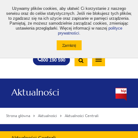
>
Używamy plików cookies, aby ułatwić Ci korzystanie z naszego
serwisu oraz do celów statystycznych. Jeśli nie blokujesz tych plików,
to zgadzasz się na ich użycie oraz zapisanie w pamięci urządzenia.
Pamiętaj, że możesz samodzielnie zarządzać cookies, zmieniając
ustawienia przeglądarki. Więcej informacji w naszej
polityce
prywatności
.
otwiera
otwiera
otwiera
otwiera
otwiera
otwiera
A
A+
A++
A
A
się
się
się
się
się
się
w
w
w
w
w
w
Standardowa
Średnia
Duża
nowej
nowej
nowej
nowej
nowej
nowej
Wyszukiwarka
karcie
karcie
karcie
karcie
karcie
karcie
wielkość
wielkość
wielkość
Bezpłatna
Otwórz
800 190 590
czcionki
czcionki
czcionki
infolinia
/
Zamknij
wyszukiwarkę
Aktualności
Strona główna
Aktualności
Aktualności Centrali
Menu
Aktualności Centrali