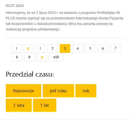
03.07.2024
Informujemy, że od 1 lipca 2024 r. na badania z programu Profilaktyka 40
PLUS można zapisać się za pośrednictwem Internetowego Konta Pacjenta
lub bezpośrednio u świadczeniodawcy, który ma zawartą umowę na
realizację programu pilotażowego.
1
1
2
3
4
5
6
7
8
9
459
Przedział czasu:
Najnowsze
pół roku
rok
2 lata
5 lat