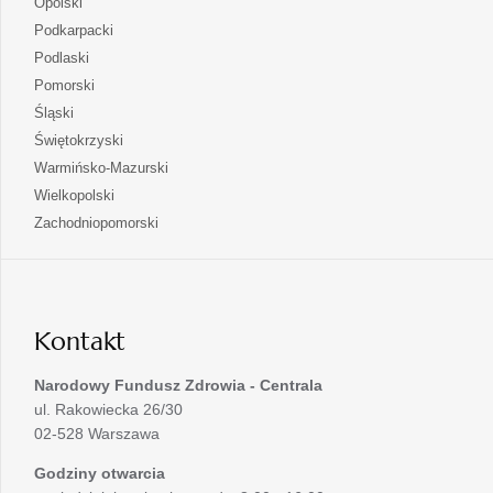
otwiera
Opolski
karcie
nowej
w
się
otwiera
Podkarpacki
karcie
nowej
w
się
otwiera
Podlaski
karcie
nowej
w
się
otwiera
Pomorski
karcie
nowej
w
się
otwiera
Śląski
karcie
nowej
w
się
otwiera
Świętokrzyski
karcie
nowej
w
się
otwiera
Warmińsko-Mazurski
karcie
nowej
w
się
otwiera
Wielkopolski
karcie
nowej
w
się
otwiera
Zachodniopomorski
karcie
nowej
w
się
karcie
nowej
w
karcie
nowej
karcie
Kontakt
Narodowy Fundusz Zdrowia - Centrala
ul. Rakowiecka 26/30
02-528 Warszawa
Godziny otwarcia