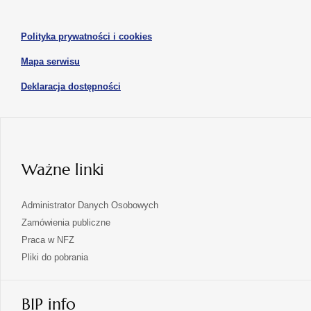
nowej
nowej
się
karcie
karcie
w
otwiera
Polityka prywatności i cookies
nowej
się
karcie
otwiera
Mapa serwisu
w
się
nowej
otwiera
Deklaracja dostępności
w
karcie
się
nowej
karcie
w
nowej
karcie
Ważne linki
Administrator Danych Osobowych
Zamówienia publiczne
Praca w NFZ
Pliki do pobrania
BIP info