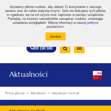
>
Używamy plików cookies, aby ułatwić Ci korzystanie z naszego
serwisu oraz do celów statystycznych. Jeśli nie blokujesz tych plików,
to zgadzasz się na ich użycie oraz zapisanie w pamięci urządzenia.
Pamiętaj, że możesz samodzielnie zarządzać cookies, zmieniając
ustawienia przeglądarki. Więcej informacji w naszej
polityce
prywatności
.
otwiera
otwiera
otwiera
otwiera
otwiera
otwiera
A
A+
A++
A
A
się
się
się
się
się
się
w
w
w
w
w
w
Standardowa
Średnia
Duża
nowej
nowej
nowej
nowej
nowej
nowej
Wyszukiwarka
karcie
karcie
karcie
karcie
karcie
karcie
wielkość
wielkość
wielkość
Bezpłatna
Otwórz
800 190 590
czcionki
czcionki
czcionki
infolinia
/
Zamknij
wyszukiwarkę
Aktualności
Strona główna
Aktualności
Aktualności Centrali
Menu
Aktualności Centrali