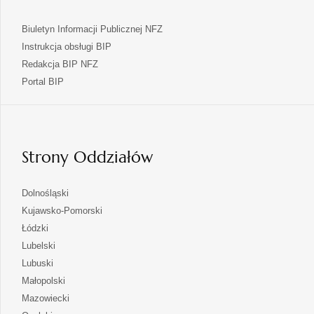
Biuletyn Informacji Publicznej NFZ
Instrukcja obsługi BIP
Redakcja BIP NFZ
otwiera
Portal BIP
się
w
nowej
karcie
Strony Oddziałów
otwiera
Dolnośląski
się
otwiera
Kujawsko-Pomorski
w
się
otwiera
Łódzki
nowej
w
się
otwiera
Lubelski
karcie
nowej
w
się
otwiera
Lubuski
karcie
nowej
w
się
otwiera
Małopolski
karcie
nowej
w
się
otwiera
Mazowiecki
karcie
nowej
w
się