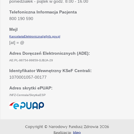
poniedziałek - piątek w godz. 8.00 - 16.00
Telefoniczna Informacja Pacjenta
800 190 590
Mejl
KancelariaElektroniczna[at]nfz.gov.pl
[at] = @
Adres Doręczeń Elektronicznych (ADE):
AE:PL-98754-99859-GJBJA-29
Identyfikator Wewnętrzny KSeF Centrali:
1070001057-00177
Adres skrytki ePUAP:
/NFZ-Centrala/SkrytkaESP
otwiera
się
w
nowej
Copyright © Narodowy Fundusz Zdrowia 2026
karcie
Realizacja:
Ideo