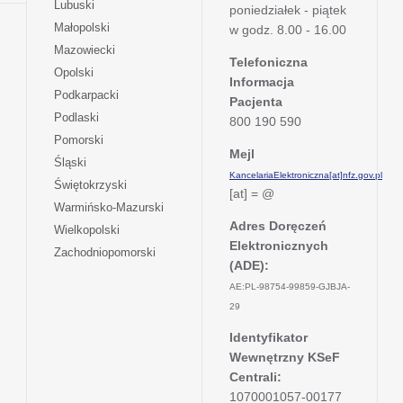
otwiera
Lubuski
karcie
poniedziałek - piątek
nowej
w
się
otwiera
Małopolski
karcie
w godz. 8.00 - 16.00
nowej
w
się
otwiera
Mazowiecki
karcie
nowej
w
Telefoniczna
się
otwiera
Opolski
karcie
nowej
Informacja
w
się
otwiera
Podkarpacki
karcie
nowej
Pacjenta
w
się
otwiera
Podlaski
karcie
800 190 590
nowej
w
się
otwiera
Pomorski
karcie
nowej
w
Mejl
się
otwiera
Śląski
karcie
nowej
w
KancelariaElektroniczna[at]nfz.gov.pl
się
otwiera
Świętokrzyski
karcie
nowej
[at] = @
w
się
otwiera
Warmińsko-Mazurski
karcie
nowej
w
się
Adres Doręczeń
otwiera
Wielkopolski
karcie
nowej
w
Elektronicznych
się
otwiera
Zachodniopomorski
karcie
nowej
w
(ADE):
się
karcie
nowej
w
AE:PL-98754-99859-GJBJA-
karcie
nowej
29
karcie
Identyfikator
Wewnętrzny KSeF
Centrali:
1070001057-00177