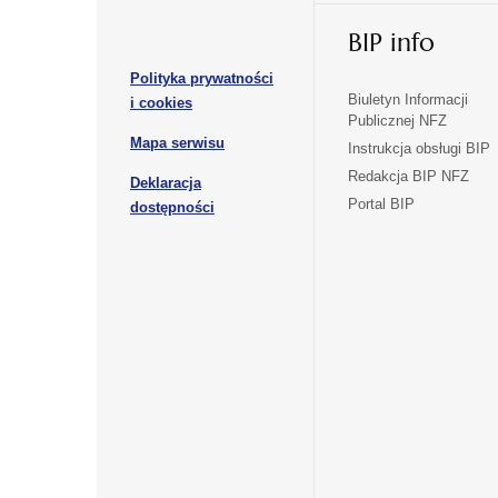
otwiera
nowej
nowej
BIP info
się
karcie
karcie
w
Polityka prywatności
nowej
otwiera
Biuletyn Informacji
i cookies
karcie
Publicznej NFZ
się
otwiera
Mapa serwisu
w
Instrukcja obsługi BIP
się
nowej
Redakcja BIP NFZ
Deklaracja
w
karcie
otwiera
Portal BIP
otwiera
nowej
dostępności
się
karcie
się
w
w
nowej
nowej
karcie
karcie