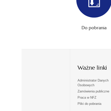
Do pobrania
Ważne linki
Administrator Danych
otwiera
otwiera
Osobowych
się
się
Zamówienia publiczne
w
w
Praca w NFZ
otwiera
otwiera
nowej
nowej
Pliki do pobrania
się
się
karcie
karcie
w
w