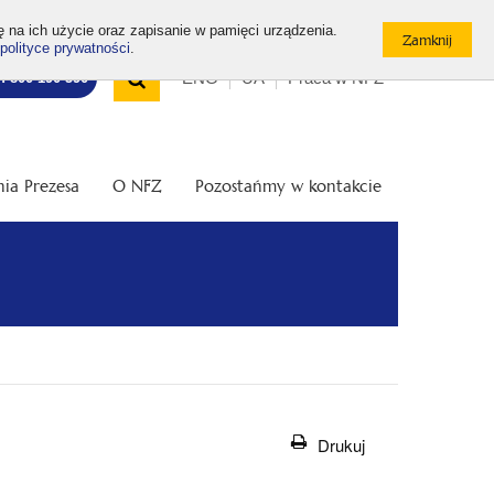
ę na ich użycie oraz zapisanie w pamięci urządzenia.
polityce prywatności
.
Wyszukiwarka
Top
Otwórz
ENG
UA
Praca w NFZ
7: 800 190 590
/
menu
Zamknij
wyszukiwarkę
ia Prezesa
O NFZ
Pozostańmy w kontakcie
Drukuj