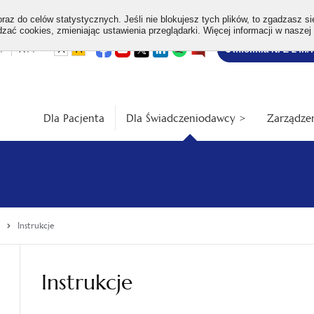
az do celów statystycznych. Jeśli nie blokujesz tych plików, to zgadzasz si
ać cookies, zmieniając ustawienia przeglądarki. Więcej informacji w naszej
Bezpłatna
otwiera
otwiera
otwiera
otwiera
otwiera
otwiera
+
A++
A
A
Infolinia NFZ 24h/
się
się
się
się
się
się
w
w
w
w
w
w
infolinia
dardowa
Średnia
Duża
nowej
nowej
nowej
nowej
nowej
nowej
karcie
karcie
karcie
karcie
karcie
karcie
ość
wielkość
wielkość
ki
czcionki
czcionki
Dla Pacjenta
Dla Świadczeniodawcy >
Zarządzen
Instrukcje
Instrukcje