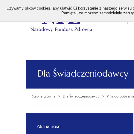
>
Używamy plików cookies, aby ułatwić Ci korzystanie z naszego serwisu or
Pamiętaj, że możesz samodzielnie zarządz
A
A
Stan
wielk
czcion
Dla Świadczeniodawcy
Strona główna
Dla Świadczeniodawcy
Pliki do pobrania
Menu
Aktualności