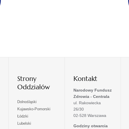
Strony
Kontakt
Oddziałów
Narodowy Fundusz
Zdrowia - Centrala
otwiera
Dolnośląski
ul. Rakowiecka
się
otwiera
Kujawsko-Pomorski
26/30
w
się
02-528 Warszawa
otwiera
Łódzki
nowej
w
się
otwiera
Lubelski
karcie
nowej
Godziny otwarcia
w
się