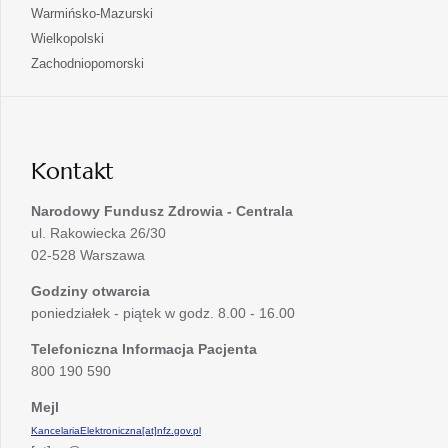
w
się
otwiera
Warmińsko-Mazurski
karcie
nowej
w
się
otwiera
Wielkopolski
karcie
nowej
w
się
otwiera
Zachodniopomorski
karcie
nowej
w
się
karcie
nowej
w
karcie
nowej
karcie
Kontakt
Narodowy Fundusz Zdrowia - Centrala
ul. Rakowiecka 26/30
02-528 Warszawa
Godziny otwarcia
poniedziałek - piątek w godz. 8.00 - 16.00
Telefoniczna Informacja Pacjenta
800 190 590
Mejl
KancelariaElektroniczna[at]nfz.gov.pl