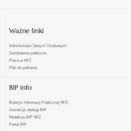
się
nowej
karcie
w
nowej
karcie
Ważne linki
Administrator Danych Osobowych
Zamówienia publiczne
Praca w NFZ
Pliki do pobrania
BIP info
Biuletyn Informacji Publicznej NFZ
Instrukcja obsługi BIP
Redakcja BIP NFZ
otwiera
Portal BIP
się