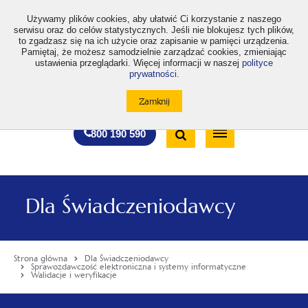
>
Używamy plików cookies, aby ułatwić Ci korzystanie z naszego
serwisu oraz do celów statystycznych. Jeśli nie blokujesz tych plików,
to zgadzasz się na ich użycie oraz zapisanie w pamięci urządzenia.
Pamiętaj, że możesz samodzielnie zarządzać cookies, zmieniając
ustawienia przeglądarki. Więcej informacji w naszej
polityce
prywatności
.
otwiera
otwiera
otwiera
otwiera
otwiera
otwiera
A
A+
A++
A
A
się
się
się
się
się
się
w
w
w
w
w
w
Standardowa
Średnia
Duża
nowej
nowej
nowej
nowej
nowej
nowej
Wyszukiwarka
karcie
karcie
karcie
karcie
karcie
karcie
wielkość
wielkość
wielkość
Bezpłatna
Otwórz
800 190 590
czcionki
czcionki
czcionki
infolinia
/
Zamknij
wyszukiwarkę
Dla Świadczeniodawcy
Strona główna
Dla Świadczeniodawcy
Sprawozdawczość elektroniczna i systemy informatyczne
Walidacje i weryfikacje
Menu