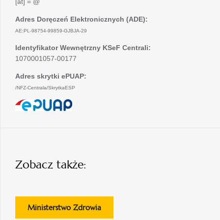
[at] = @
Adres Doręczeń Elektronicznych (ADE):
AE:PL-98754-99859-GJBJA-29
Identyfikator Wewnętrzny KSeF Centrali:
1070001057-00177
Adres skrytki ePUAP:
/NFZ-Centrala/SkrytkaESP
otwiera
się
w
nowej
karcie
Zobacz także:
otwiera
Ministerstwo Zdrowia
się