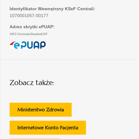
Identyfikator Wewnętrzny KSeF Centrali:
1070001057-00177
Adres skrytki ePUAP:
/NFZ-Centrala/SkrytkaESP
otwiera
się
w
nowej
karcie
Zobacz także:
otwiera
Ministerstwo Zdrowia
się
w
otwiera
Internetowe Konto Pacjenta
nowej
się