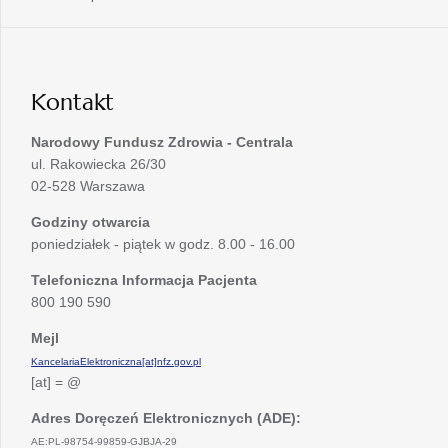
nowej
w
się
karcie
nowej
w
karcie
nowej
karcie
Kontakt
Narodowy Fundusz Zdrowia - Centrala
ul. Rakowiecka 26/30
02-528 Warszawa
Godziny otwarcia
poniedziałek - piątek w godz. 8.00 - 16.00
Telefoniczna Informacja Pacjenta
800 190 590
Mejl
KancelariaElektroniczna[at]nfz.gov.pl
[at] = @
Adres Doręczeń Elektronicznych (ADE):
AE:PL-98754-99859-GJBJA-29