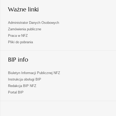
karcie
Ważne linki
Administrator Danych Osobowych
Zamówienia publiczne
Praca w NFZ
Pliki do pobrania
BIP info
Biuletyn Informacji Publicznej NFZ
Instrukcja obsługi BIP
Redakcja BIP NFZ
otwiera
Portal BIP
się
w
nowej
karcie