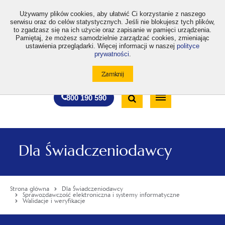
>
Używamy plików cookies, aby ułatwić Ci korzystanie z naszego
serwisu oraz do celów statystycznych. Jeśli nie blokujesz tych plików,
to zgadzasz się na ich użycie oraz zapisanie w pamięci urządzenia.
Pamiętaj, że możesz samodzielnie zarządzać cookies, zmieniając
ustawienia przeglądarki. Więcej informacji w naszej
polityce
prywatności
.
otwiera
otwiera
otwiera
otwiera
otwiera
otwiera
A
A+
A++
A
A
się
się
się
się
się
się
w
w
w
w
w
w
Standardowa
Średnia
Duża
nowej
nowej
nowej
nowej
nowej
nowej
Wyszukiwarka
karcie
karcie
karcie
karcie
karcie
karcie
wielkość
wielkość
wielkość
Bezpłatna
Otwórz
800 190 590
czcionki
czcionki
czcionki
infolinia
/
Zamknij
wyszukiwarkę
Dla Świadczeniodawcy
Strona główna
Dla Świadczeniodawcy
Sprawozdawczość elektroniczna i systemy informatyczne
Walidacje i weryfikacje
Menu