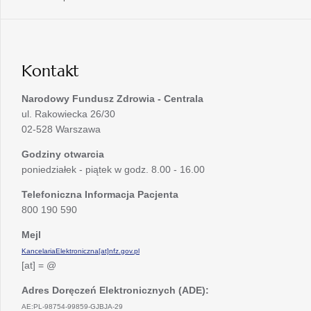
nowej
w
się
karcie
nowej
w
karcie
nowej
karcie
Kontakt
Narodowy Fundusz Zdrowia - Centrala
ul. Rakowiecka 26/30
02-528 Warszawa
Godziny otwarcia
poniedziałek - piątek w godz. 8.00 - 16.00
Telefoniczna Informacja Pacjenta
800 190 590
Mejl
KancelariaElektroniczna[at]nfz.gov.pl
[at] = @
Adres Doręczeń Elektronicznych (ADE):
AE:PL-98754-99859-GJBJA-29