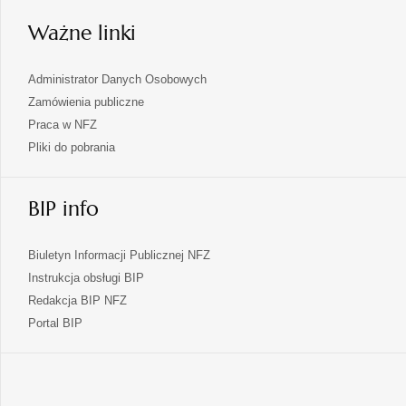
karcie
Ważne linki
Administrator Danych Osobowych
Zamówienia publiczne
Praca w NFZ
Pliki do pobrania
BIP info
Biuletyn Informacji Publicznej NFZ
Instrukcja obsługi BIP
Redakcja BIP NFZ
otwiera
Portal BIP
się
w
nowej
karcie