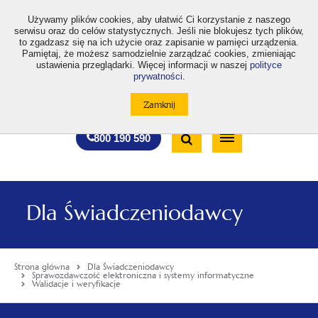
>
Używamy plików cookies, aby ułatwić Ci korzystanie z naszego
serwisu oraz do celów statystycznych. Jeśli nie blokujesz tych plików,
to zgadzasz się na ich użycie oraz zapisanie w pamięci urządzenia.
Pamiętaj, że możesz samodzielnie zarządzać cookies, zmieniając
ustawienia przeglądarki. Więcej informacji w naszej
polityce
prywatności
.
otwiera
otwiera
otwiera
otwiera
otwiera
otwiera
A
A+
A++
A
A
się
się
się
się
się
się
w
w
w
w
w
w
Standardowa
Średnia
Duża
nowej
nowej
nowej
nowej
nowej
nowej
Wyszukiwarka
karcie
karcie
karcie
karcie
karcie
karcie
wielkość
wielkość
wielkość
Bezpłatna
Otwórz
800 190 590
czcionki
czcionki
czcionki
infolinia
/
Zamknij
wyszukiwarkę
Dla Świadczeniodawcy
Strona główna
Dla Świadczeniodawcy
Sprawozdawczość elektroniczna i systemy informatyczne
Walidacje i weryfikacje
Menu