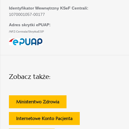
Identyfikator Wewnętrzny KSeF Centrali:
1070001057-00177
Adres skrytki ePUAP:
/NFZ-Centrala/SkrytkaESP
otwiera
się
w
nowej
karcie
Zobacz także:
otwiera
Ministerstwo Zdrowia
się
w
otwiera
Internetowe Konto Pacjenta
nowej
się