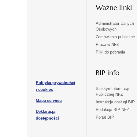
Ważne linki
Administrator Danych
otwiera
otwiera
Osobowych
się
się
Zamówienia publiczne
w
w
Praca w NFZ
otwiera
otwiera
nowej
nowej
Pliki do pobrania
się
się
karcie
karcie
w
w
otwiera
nowej
nowej
BIP info
się
karcie
karcie
w
Polityka prywatności
nowej
otwiera
Biuletyn Informacji
i cookies
karcie
Publicznej NFZ
się
otwiera
Mapa serwisu
w
Instrukcja obsługi BIP
się
nowej
Redakcja BIP NFZ
Deklaracja
w
karcie
otwiera
Portal BIP
otwiera
nowej
dostępności
się
karcie
się
w
w
nowej