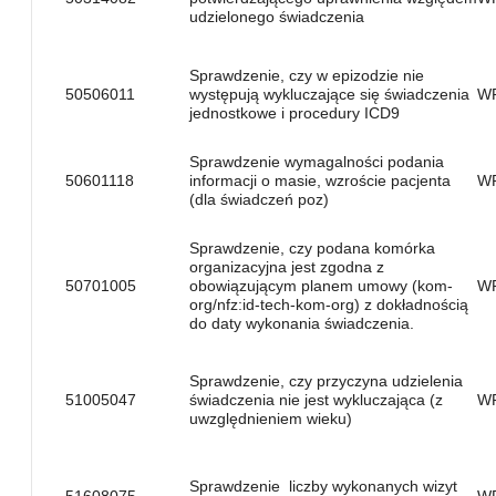
udzielonego świadczenia
Sprawdzenie, czy w epizodzie nie
50506011
występują wykluczające się świadczenia
W
jednostkowe i procedury ICD9
Sprawdzenie wymagalności podania
50601118
informacji o masie, wzroście pacjenta
W
(dla świadczeń poz)
Sprawdzenie, czy podana komórka
organizacyjna jest zgodna z
50701005
obowiązującym planem umowy (kom-
W
org/nfz:id-tech-kom-org) z dokładnością
do daty wykonania świadczenia.
Sprawdzenie, czy przyczyna udzielenia
51005047
świadczenia nie jest wykluczająca (z
W
uwzględnieniem wieku)
Sprawdzenie liczby wykonanych wizyt