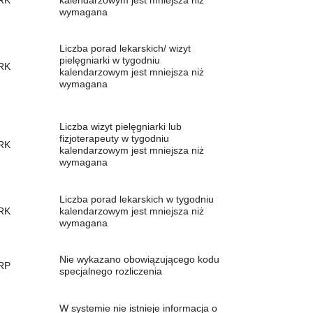
RK
kalendarzowym jest mniejsza niż
wymagana
Liczba porad lekarskich/ wizyt
pielęgniarki w tygodniu
RK
kalendarzowym jest mniejsza niż
wymagana
Liczba wizyt pielęgniarki lub
fizjoterapeuty w tygodniu
RK
kalendarzowym jest mniejsza niż
wymagana
Liczba porad lekarskich w tygodniu
RK
kalendarzowym jest mniejsza niż
wymagana
Nie wykazano obowiązującego kodu
RP
specjalnego rozliczenia
W systemie nie istnieje informacja o