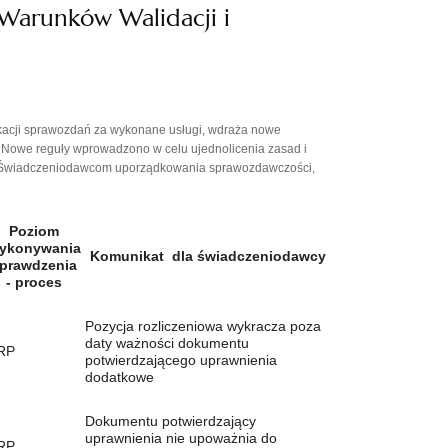
 Warunków Walidacji i
kacji sprawozdań za wykonane usługi, wdraża nowe
i. Nowe reguły wprowadzono w celu ujednolicenia zasad i
a Świadczeniodawcom uporządkowania sprawozdawczości,
Poziom
ykonywania
Komunikat dla świadczeniodawcy
prawdzenia
- proces
Pozycja rozliczeniowa wykracza poza
daty ważności dokumentu
RP
potwierdzającego uprawnienia
dodatkowe
Dokumentu potwierdzający
uprawnienia nie upoważnia do
RP