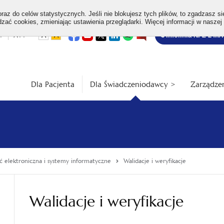
az do celów statystycznych. Jeśli nie blokujesz tych plików, to zgadzasz si
ać cookies, zmieniając ustawienia przeglądarki. Więcej informacji w naszej
Bezpłatna
otwiera
otwiera
otwiera
otwiera
otwiera
otwiera
+
A++
A
A
Infolinia NFZ 24h/
się
się
się
się
się
się
w
w
w
w
w
w
infolinia
dardowa
Średnia
Duża
nowej
nowej
nowej
nowej
nowej
nowej
karcie
karcie
karcie
karcie
karcie
karcie
ość
wielkość
wielkość
ki
czcionki
czcionki
Dla Pacjenta
Dla Świadczeniodawcy >
Zarządzen
 elektroniczna i systemy informatyczne
Walidacje i weryfikacje
Walidacje i weryfikacje