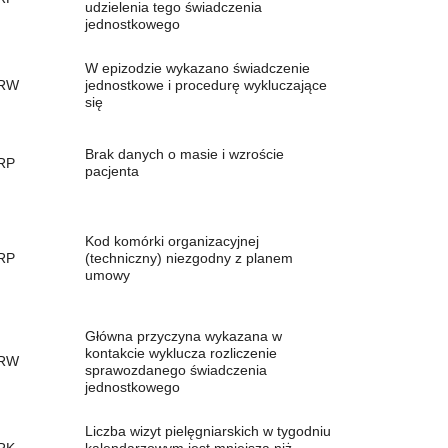
udzielenia tego świadczenia
jednostkowego
W epizodzie wykazano świadczenie
RW
jednostkowe i procedurę wykluczające
się
Brak danych o masie i wzroście
RP
pacjenta
Kod komórki organizacyjnej
RP
(techniczny) niezgodny z planem
umowy
Główna przyczyna wykazana w
kontakcie wyklucza rozliczenie
RW
sprawozdanego świadczenia
jednostkowego
Liczba wizyt pielęgniarskich w tygodniu