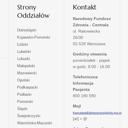
Strony
Kontakt
Oddziałów
Narodowy Fundusz
Zdrowia - Centrala
otwiera
Dolnośląski
ul. Rakowiecka
się
otwiera
Kujawsko-Pomorski
26/30
w
się
02-528 Warszawa
otwiera
Łódzki
nowej
w
się
otwiera
Lubelski
karcie
nowej
Godziny otwarcia
w
się
otwiera
Lubuski
karcie
poniedziałek - piątek
nowej
w
się
otwiera
Małopolski
karcie
w godz. 8.00 - 16.00
nowej
w
się
otwiera
Mazowiecki
karcie
nowej
w
Telefoniczna
się
otwiera
Opolski
karcie
nowej
Informacja
w
się
otwiera
Podkarpacki
karcie
nowej
Pacjenta
w
się
otwiera
Podlaski
karcie
800 190 590
nowej
w
się
otwiera
Pomorski
karcie
nowej
w
Mejl
się
otwiera
Śląski
karcie
nowej
w
KancelariaElektroniczna[at]nfz.gov.pl
się
otwiera
Świętokrzyski
karcie
nowej
[at] = @
w
się
otwiera
Warmińsko-Mazurski
karcie
nowej
w