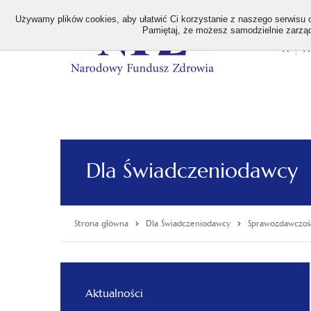
>
Używamy plików cookies, aby ułatwić Ci korzystanie z naszego serwisu or
Pamiętaj, że możesz samodzielnie zarządz
A
A
Stan
wielk
czcion
Dla Świadczeniodawcy
Strona główna
Dla Świadczeniodawcy
Sprawozdawczość
Menu
Aktualności