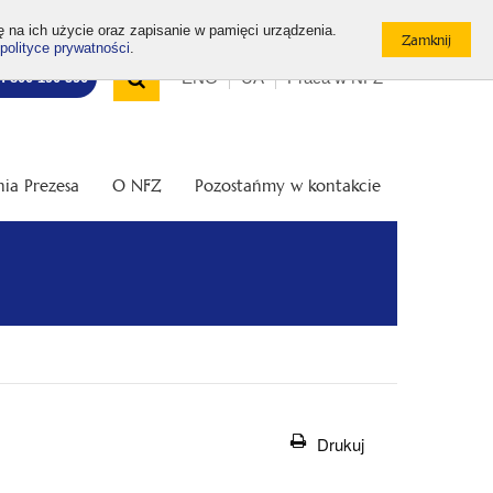
ę na ich użycie oraz zapisanie w pamięci urządzenia.
polityce prywatności
.
Wyszukiwarka
Top
Otwórz
ENG
UA
Praca w NFZ
7: 800 190 590
/
menu
Zamknij
wyszukiwarkę
ia Prezesa
O NFZ
Pozostańmy w kontakcie
Drukuj