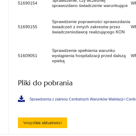
Sprawdzenie, czy wcześniej
51690154
W
sprawozdano świadczenie warunkujące
Sprawdzenie poprawności sprawozdania
51690155
świadczeń z innych zakresów przez
W
świadczeniodawcę realizującego KON
Sprawdzenie spełnienia warunku
51609051
wystąpienia hospitalizacji przed dalszą
W
opieką
Pliki do pobrania
Sprawdzenia z zakresu Centralnych Warunków Walidacji i Centra
Wszystkie aktualności