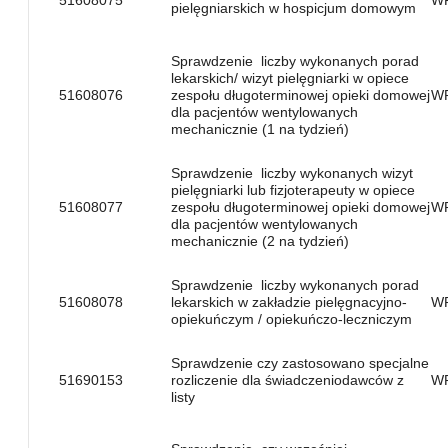
51608075
W
pielęgniarskich w hospicjum domowym
Sprawdzenie liczby wykonanych porad
lekarskich/ wizyt pielęgniarki w opiece
51608076
zespołu długoterminowej opieki domowej
W
dla pacjentów wentylowanych
mechanicznie (1 na tydzień)
Sprawdzenie liczby wykonanych wizyt
pielęgniarki lub fizjoterapeuty w opiece
51608077
zespołu długoterminowej opieki domowej
W
dla pacjentów wentylowanych
mechanicznie (2 na tydzień)
Sprawdzenie liczby wykonanych porad
51608078
lekarskich w zakładzie pielęgnacyjno-
W
opiekuńczym / opiekuńczo-leczniczym
Sprawdzenie czy zastosowano specjalne
51690153
rozliczenie dla świadczeniodawców z
W
listy