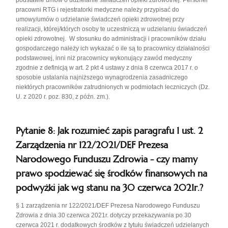
podstawie umów o udzielanie świadczeń opieki zdrowotnej. Personel
pracowni RTG i rejestratorki medyczne należy przypisać do
umowy/umów o udzielanie świadczeń opieki zdrowotnej przy
realizacji, której/których osoby te uczestniczą w udzielaniu świadczeń
opieki zdrowotnej. W stosunku do administracji i pracowników działu
gospodarczego należy ich wykazać o ile są to pracownicy działalności
podstawowej, inni niż pracownicy wykonujący zawód medyczny
zgodnie z definicją w art. 2 pkt 4 ustawy z dnia 8 czerwca 2017 r. o
sposobie ustalania najniższego wynagrodzenia zasadniczego
niektórych pracowników zatrudnionych w podmiotach leczniczych (Dz.
U. z 2020 r. poz. 830, z późn. zm.).
Pytanie 8: Jak rozumieć zapis paragrafu 1 ust. 2
Zarządzenia nr 122/2021/DEF Prezesa
Narodowego Funduszu Zdrowia - czy mamy
prawo spodziewać się środków finansowych na
podwyżki jak wg stanu na 30 czerwca 2021r.?
§ 1 zarządzenia nr 122/2021/DEF Prezesa Narodowego Funduszu
Zdrowia z dnia 30 czerwca 2021r. dotyczy przekazywania po 30
czerwca 2021 r. dodatkowych środków z tytułu świadczeń udzielanych