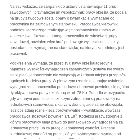
Należy wskazać, że załącznik do ustawy ustanawiający 11 grup
zawodowych i przynależne im współczynniki pracy określa, że podział
na grupy zawodowe został oparty o kwalifikacje wymagane od
pracownika na zajmowanym stanowisku. Pracodawca/kierownik
podmiotu leczniczego realizując więc postanowienia ustawy w
zakresie kwalifikowania danego pracownika do właściwej grupy
zawodowej, powinien więc brać pod uwagę wykształcenie, nie tyle
posiadane, co wymagane na stanowisku, na którym zatrudniony jest
pracownik.
Podkreślenia wymaga, że przepisy ustawy określając jedynie
najniższe wysokości wynagrodzeń zasadniczych (ustawa nie tworzy
siatki płac), jednocześnie nie wyłączają w żadnym miejscu przepisów
ogólnych Kodeksu pracy. W pierwszym rzędzie dokonując ustalenia
wynagrodzenia pracownika pracodawca kierować powinien się ogólna
dyrektywa prawa pracy określoną w art. 78 Kp. Ponadto w przypadku,
gdy w danym podmiocie leczniczym zatrudnieni są pracownicy na
jednakowych stanowiskach, którzy wykonują takie same obowiązki,
lecz posiadają różne - lecz porównywalne - kwalifikacje, wówczas
3c
pracodawca stosować powinien art. 18
Kodeksu pracy, zgodnie z
którym pracownicy mają prawo do jednakowego wynagrodzenia za
jednakową pracę lub za pracę o jednakowej wartości. Pracami
o jednakowej wartości są prace, których wykonywanie wymaga od