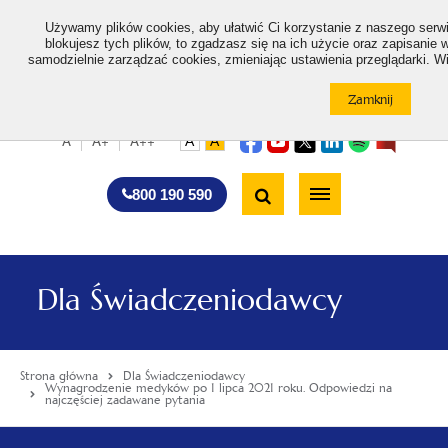
>
Używamy plików cookies, aby ułatwić Ci korzystanie z naszego serwi
blokujesz tych plików, to zgadzasz się na ich użycie oraz zapisanie
samodzielnie zarządzać cookies, zmieniając ustawienia przeglądarki. Wi
otwiera
otwiera
otwiera
otwiera
otwiera
otwiera
A
A+
A++
A
A
się
się
się
się
się
się
w
w
w
w
w
w
Standardowa
Średnia
Duża
nowej
nowej
nowej
nowej
nowej
nowej
Wyszukiwarka
karcie
karcie
karcie
karcie
karcie
karcie
wielkość
wielkość
wielkość
Bezpłatna
Otwórz
800 190 590
czcionki
czcionki
czcionki
infolinia
/
Zamknij
wyszukiwarkę
Dla Świadczeniodawcy
Strona główna
Dla Świadczeniodawcy
Wynagrodzenie medyków po 1 lipca 2021 roku. Odpowiedzi na
najczęściej zadawane pytania
Menu