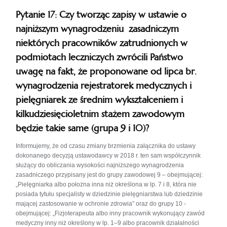
Pytanie 17: Czy tworząc zapisy w ustawie o
najniższym wynagrodzeniu zasadniczym
niektórych pracowników zatrudnionych w
podmiotach leczniczych zwrócili Państwo
uwagę na fakt, że proponowane od lipca br.
wynagrodzenia rejestratorek medycznych i
pielęgniarek ze średnim wykształceniem i
kilkudziesięcioletnim stażem zawodowym
będzie takie same (grupa 9 i 10)?
Informujemy, że od czasu zmiany brzmienia załącznika do ustawy
dokonanego decyzją ustawodawcy w 2018 r. ten sam współczynnik
służący do obliczania wysokości najniższego wynagrodzenia
zasadniczego przypisany jest do grupy zawodowej 9 – obejmującej:
„Pielęgniarka albo położna inna niż określona w lp. 7 i 8, która nie
posiada tytułu specjalisty w dziedzinie pielęgniarstwa lub dziedzinie
mającej zastosowanie w ochronie zdrowia” oraz do grupy 10 -
obejmującej: „Fizjoterapeuta albo inny pracownik wykonujący zawód
medyczny inny niż określony w lp. 1–9 albo pracownik działalności