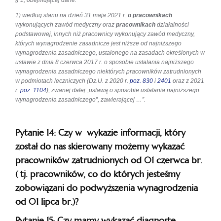
§ 1, obejmującej dane:
1) według stanu na dzień 31 maja 2021 r.
o pracownikach
wykonujących zawód medyczny oraz
pracownikach
działalności
podstawowej, innych niż pracownicy wykonujący zawód medyczny,
których wynagrodzenie zasadnicze jest niższe od najniższego
wynagrodzenia zasadniczego, ustalonego na zasadach określonych w
ustawie z dnia 8 czerwca 2017 r. o sposobie ustalania najniższego
wynagrodzenia zasadniczego niektórych pracowników zatrudnionych
w podmiotach leczniczych (Dz.U. z 2020 r.
poz. 830
i
2401
oraz z 2021
r.
poz. 1104
), zwanej dalej „ustawą o sposobie ustalania najniższego
wynagrodzenia zasadniczego”, zawierającej …”.
Pytanie 14: Czy w wykazie informacji, który
został do nas skierowany możemy wykazać
pracowników zatrudnionych od 01 czerwca br.
( tj. pracowników, co do których jesteśmy
zobowiązani do podwyższenia wynagrodzenia
od 01 lipca br.)?
Pytanie 15: Czy mamy wykazać diagnostę