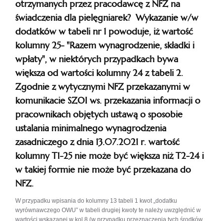
otrzymanych przez pracodawcę z NFZ na
świadczenia dla pielęgniarek? Wykazanie w/w
dodatków w tabeli nr 1 powoduje, iż wartość
kolumny 25- "Razem wynagrodzenie, składki i
wpłaty", w niektórych przypadkach bywa
większa od wartości kolumny 24 z tabeli 2.
Zgodnie z wytycznymi NFZ przekazanymi w
komunikacie SZOI ws. przekazania informacji o
pracownikach objętych ustawą o sposobie
ustalania minimalnego wynagrodzenia
zasadniczego z dnia 13.07.2021 r. wartość
kolumny T1-25 nie może być większa niż T2-24 i
w takiej formie nie może być przekazana do
NFZ.
W przypadku wpisania do kolumny 13 tabeli 1 kwot „dodatku
wyrównawczego OWU” w tabeli drugiej kwoty te należy uwzględnić w
wartości wskazanej w kol 8 (w przypadku przeznaczenia tych środków