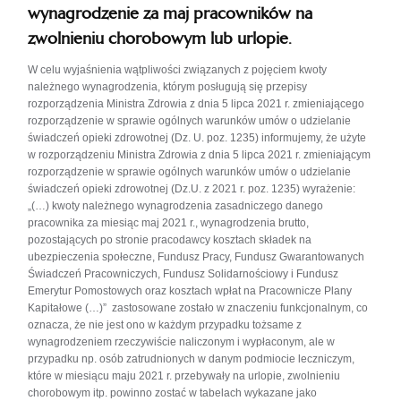
wynagrodzenie za maj pracowników na
zwolnieniu chorobowym lub urlopie.
W celu wyjaśnienia wątpliwości związanych z pojęciem kwoty
należnego wynagrodzenia, którym posługują się przepisy
rozporządzenia Ministra Zdrowia z dnia 5 lipca 2021 r. zmieniającego
rozporządzenie w sprawie ogólnych warunków umów o udzielanie
świadczeń opieki zdrowotnej (Dz. U. poz. 1235) informujemy, że użyte
w rozporządzeniu Ministra Zdrowia z dnia 5 lipca 2021 r. zmieniającym
rozporządzenie w sprawie ogólnych warunków umów o udzielanie
świadczeń opieki zdrowotnej (Dz.U. z 2021 r. poz. 1235) wyrażenie:
„(…) kwoty należnego wynagrodzenia zasadniczego danego
pracownika za miesiąc maj 2021 r., wynagrodzenia brutto,
pozostających po stronie pracodawcy kosztach składek na
ubezpieczenia społeczne, Fundusz Pracy, Fundusz Gwarantowanych
Świadczeń Pracowniczych, Fundusz Solidarnościowy i Fundusz
Emerytur Pomostowych oraz kosztach wpłat na Pracownicze Plany
Kapitałowe (…)” zastosowane zostało w znaczeniu funkcjonalnym, co
oznacza, że nie jest ono w każdym przypadku tożsame z
wynagrodzeniem rzeczywiście naliczonym i wypłaconym, ale w
przypadku np. osób zatrudnionych w danym podmiocie leczniczym,
które w miesiącu maju 2021 r. przebywały na urlopie, zwolnieniu
chorobowym itp. powinno zostać w tabelach wykazane jako