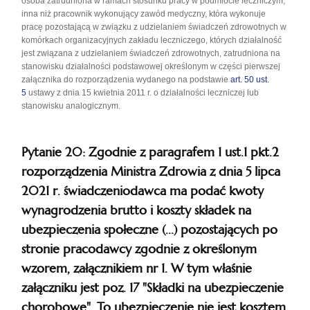
osoba zatrudniona w ramach stosunku pracy w podmiocie leczniczym,
inna niż pracownik wykonujący zawód medyczny, która wykonuje
pracę pozostającą w związku z udzielaniem świadczeń zdrowotnych w
komórkach organizacyjnych zakładu leczniczego, których działalność
jest związana z udzielaniem świadczeń zdrowotnych, zatrudniona na
stanowisku działalności podstawowej określonym w części pierwszej
załącznika do rozporządzenia wydanego na podstawie
art. 50 ust.
5
ustawy z dnia 15 kwietnia 2011 r. o działalności leczniczej lub
stanowisku analogicznym.
Pytanie 20: Zgodnie z paragrafem 1 ust.1 pkt.2
rozporządzenia Ministra Zdrowia z dnia 5 lipca
2021 r. świadczeniodawca ma podać kwoty
wynagrodzenia brutto i koszty składek na
ubezpieczenia społeczne (...) pozostających po
stronie pracodawcy zgodnie z określonym
wzorem, załącznikiem nr 1. W tym właśnie
załączniku jest poz. 17 "Składki na ubezpieczenie
chorobowe". To ubezpieczenie nie jest kosztem