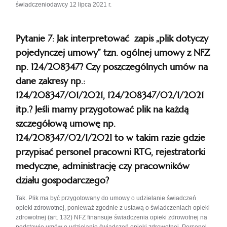
świadczeniodawcy 12 lipca 2021 r.
Pytanie 7: Jak interpretować zapis „plik dotyczy
pojedynczej umowy” tzn. ogólnej umowy z NFZ
np. 124/208347? Czy poszczególnych umów na
dane zakresy np.:
124/208347/01/2021, 124/208347/02/1/2021
itp.? Jeśli mamy przygotować plik na każdą
szczegółową umowę np.
124/208347/02/1/2021 to w takim razie gdzie
przypisać personel pracowni RTG, rejestratorki
medyczne, administrację czy pracowników
działu gospodarczego?
Tak. Plik ma być przygotowany do umowy o udzielanie świadczeń
opieki zdrowotnej, ponieważ zgodnie z ustawą o świadczeniach opieki
zdrowotnej (art. 132) NFZ finansuje świadczenia opieki zdrowotnej na