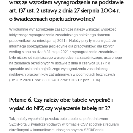
wraz ze wzrostem wynagrodzenia na podstawie
art. 137 ust. 2 ustawy z dnia 27 sierpnia 2004 r.
o świadczeniach opieki zdrowotnej?
W kolumnie wynagrodzenie zasadnicze należy wskazać wysokość
faktycznego wynagrodzenia zasadniczego należnego danemu
pracownikowi za miesiąc maj 2021 r. Należy przy tym pamiętać, że
informacja sporządzana jest jedynie dla pracowników, dla których
według stanu na dzień 31 maja 2021 r. wynagrodzenie zasadnicze
było niższe od najniższego wynagrodzenia zasadniczego, ustalonego
na zasadach określonych w ustawie z dnia 8 czerwca 2017 r. o
sposobie ustalania najniższego wynagrodzenia zasadniczego
niektórych pracowników zatrudnionych w podmiotach leczniczych
(Dz.U. z 2020 r. poz. 830 i 2401 oraz z 2021 r. poz. 1104).
Pytanie 6: Czy należy obie tabele wypełnić i
wysłać do NFZ czy wyłączenie tabelę nr 2?
Tak, należy wypełnić i przesłać obie tabele za pośrednictwem
SZOI/Portalu świadczeniodawcy w formacie CSV zgodnie z regułami
określonymi w komunikacie udostępnionym w SZOI/Portalu