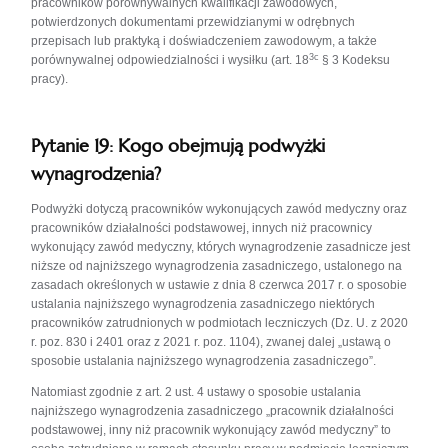
pracowników porównywalnych kwalifikacji zawodowych,
potwierdzonych dokumentami przewidzianymi w odrębnych
przepisach lub praktyką i doświadczeniem zawodowym, a także
3c
porównywalnej odpowiedzialności i wysiłku (art. 18
§ 3 Kodeksu
pracy).
Pytanie 19: Kogo obejmują podwyżki
wynagrodzenia?
Podwyżki dotyczą pracowników wykonujących zawód medyczny oraz
pracowników działal­ności podstawowej, innych niż pracownicy
wykonujący zawód medyczny, których wynagrodzenie zasadnicze jest
niższe od najniższego wynagrodzenia zasadniczego, ustalonego na
zasadach określonych w ustawie z dnia 8 czerwca 2017 r. o sposobie
ustalania najniższego wynagrodzenia zasadniczego niektórych
pracowników zatrudnionych w pod­miotach leczniczych (Dz. U. z 2020
r. poz. 830 i 2401 oraz z 2021 r. poz. 1104), zwanej dalej „ustawą o
sposobie ustalania najniższego wynagrodzenia zasadniczego”.
Natomiast zgodnie z art. 2 ust. 4 ustawy o sposobie ustalania
najniższego wynagrodzenia zasadniczego „pracownik działalności
podstawowej, inny niż pracownik wykonujący zawód medyczny” to