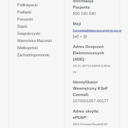
Informacja
w
się
otwiera
Podkarpacki
karcie
nowej
Pacjenta
w
się
otwiera
Podlaski
karcie
800 190 590
nowej
w
się
otwiera
Pomorski
karcie
nowej
w
Mejl
się
otwiera
Śląski
karcie
nowej
w
KancelariaElektroniczna[at]nfz.gov.pl
się
otwiera
Świętokrzyski
karcie
nowej
[at] = @
w
się
otwiera
Warmińsko-Mazurski
karcie
nowej
w
się
Adres Doręczeń
otwiera
Wielkopolski
karcie
nowej
w
Elektronicznych
się
otwiera
Zachodniopomorski
karcie
nowej
w
(ADE):
się
karcie
nowej
w
AE:PL-98754-99859-GJBJA-
karcie
nowej
29
karcie
Identyfikator
Wewnętrzny KSeF
Centrali:
1070001057-00177
Adres skrytki
ePUAP:
/NFZ-Centrala/SkrytkaESP