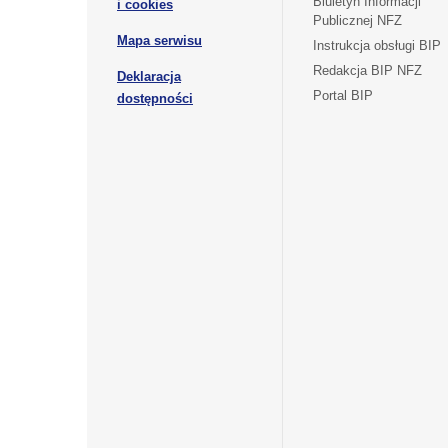
otwiera
Biuletyn Informacji
i cookies
karcie
Publicznej NFZ
się
otwiera
Mapa serwisu
w
Instrukcja obsługi BIP
się
nowej
Redakcja BIP NFZ
Deklaracja
w
karcie
otwiera
Portal BIP
otwiera
nowej
dostępności
się
karcie
się
w
w
nowej
nowej
karcie
karcie