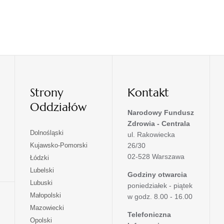
Strony
Kontakt
Oddziałów
Narodowy Fundusz
Zdrowia - Centrala
otwiera
Dolnośląski
ul. Rakowiecka
się
otwiera
Kujawsko-Pomorski
26/30
w
się
02-528 Warszawa
otwiera
Łódzki
nowej
w
się
otwiera
Lubelski
karcie
nowej
Godziny otwarcia
w
się
otwiera
Lubuski
karcie
poniedziałek - piątek
nowej
w
się
otwiera
Małopolski
karcie
w godz. 8.00 - 16.00
nowej
w
się
otwiera
Mazowiecki
karcie
nowej
w
Telefoniczna
się
otwiera
Opolski
karcie
nowej