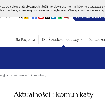
az do celów statystycznych. Jeśli nie blokujesz tych plików, to zgadzasz si
ać cookies, zmieniając ustawienia przeglądarki. Więcej informacji w naszej
Bezpłatna
otwiera
otwiera
otwiera
otwiera
otwiera
otwiera
+
A++
A
A
Infolinia NFZ 24h/
się
się
się
się
się
się
w
w
w
w
w
w
infolinia
dardowa
Średnia
Duża
nowej
nowej
nowej
nowej
nowej
nowej
karcie
karcie
karcie
karcie
karcie
karcie
ość
wielkość
wielkość
ki
czcionki
czcionki
Dla Pacjenta
Dla Świadczeniodawcy >
Zarządzen
acyjne
Aktualności i komunikaty
Aktualności i komunikaty