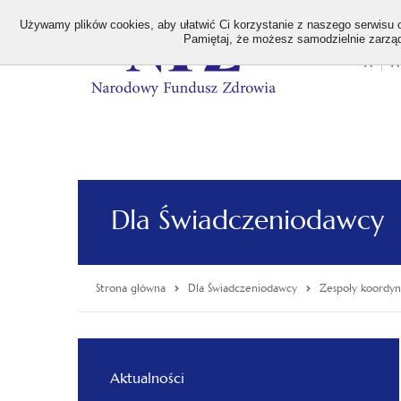
>
Używamy plików cookies, aby ułatwić Ci korzystanie z naszego serwisu or
Pamiętaj, że możesz samodzielnie zarządz
A
A
Stan
wielk
czcion
Dla Świadczeniodawcy
Strona główna
Dla Świadczeniodawcy
Zespoły koordyn
Menu
Aktualności