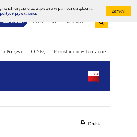
ę na ich użycie oraz zapisanie w pamięci urządzenia.
polityce prywatności
.
Wyszukiw
Top
Otwórz
ENG
UA
Praca w NFZ
7: 800 190 590
/
menu
Zamknij
wyszukiwarkę
ia Prezesa
O NFZ
Pozostańmy w kontakcie
Drukuj