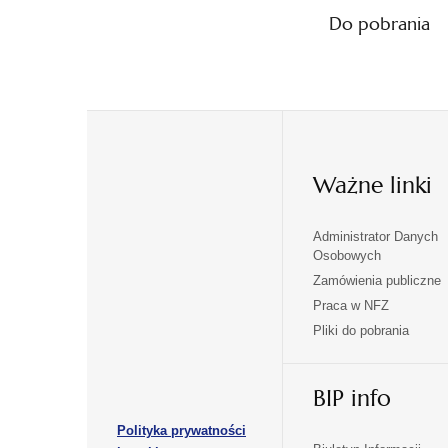
Do pobrania
Ważne linki
Administrator Danych
otwiera
otwiera
Osobowych
się
się
Zamówienia publiczne
w
w
Praca w NFZ
otwiera
otwiera
nowej
nowej
Pliki do pobrania
się
się
karcie
karcie
w
w
otwiera
nowej
nowej
BIP info
się
karcie
karcie
w
Polityka prywatności
nowej