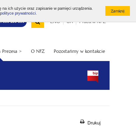
ę na ich użycie oraz zapisanie w pamięci urządzenia.
polityce prywatności
.
Wyszukiwarka
Top
Otwórz
ENG
UA
Praca w NFZ
7: 800 190 590
/
menu
Zamknij
wyszukiwarkę
 Prezesa >
O NFZ
Pozostańmy w kontakcie
Drukuj