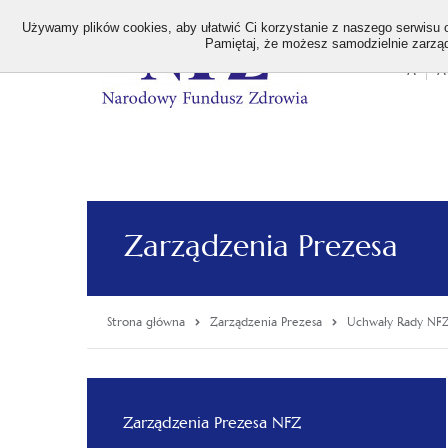
>
Używamy plików cookies, aby ułatwić Ci korzystanie z naszego serwisu or
Pamiętaj, że możesz samodzielnie zarządz
A
A
Stan
wielk
czcion
Zarządzenia Prezesa
Strona główna
Zarządzenia Prezesa
Uchwały Rady NF
Menu
Zarządzenia Prezesa NFZ