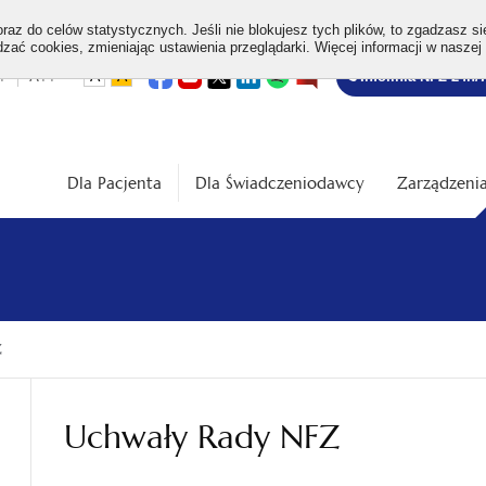
az do celów statystycznych. Jeśli nie blokujesz tych plików, to zgadzasz si
ać cookies, zmieniając ustawienia przeglądarki. Więcej informacji w naszej
Bezpłatna
otwiera
otwiera
otwiera
otwiera
otwiera
otwiera
+
A++
A
A
Infolinia NFZ 24h/
się
się
się
się
się
się
w
w
w
w
w
w
infolinia
dardowa
Średnia
Duża
nowej
nowej
nowej
nowej
nowej
nowej
karcie
karcie
karcie
karcie
karcie
karcie
ość
wielkość
wielkość
ki
czcionki
czcionki
Dla Pacjenta
Dla Świadczeniodawcy
Zarządzenia
Z
Uchwały Rady NFZ