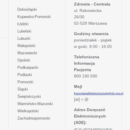
Zdrowia - Centrala
otwiera
Dolnośląski
ul. Rakowiecka
się
otwiera
Kujawsko-Pomorski
26/30
w
się
02-528 Warszawa
otwiera
Łódzki
nowej
w
się
otwiera
Lubelski
karcie
nowej
Godziny otwarcia
w
się
otwiera
Lubuski
karcie
poniedziałek - piątek
nowej
w
się
otwiera
Małopolski
karcie
w godz. 8.00 - 16.00
nowej
w
się
otwiera
Mazowiecki
karcie
nowej
w
Telefoniczna
się
otwiera
Opolski
karcie
nowej
Informacja
w
się
otwiera
Podkarpacki
karcie
nowej
Pacjenta
w
się
otwiera
Podlaski
karcie
800 190 590
nowej
w
się
otwiera
Pomorski
karcie
nowej
w
Mejl
się
otwiera
Śląski
karcie
nowej
w
KancelariaElektroniczna[at]nfz.gov.pl
się
otwiera
Świętokrzyski
karcie
nowej
[at] = @
w
się
otwiera
Warmińsko-Mazurski
karcie
nowej
w
się
Adres Doręczeń
otwiera
Wielkopolski
karcie
nowej
w
Elektronicznych
się
otwiera
Zachodniopomorski
karcie
nowej
w
(ADE):
się
karcie
nowej
w
AE:PL-98754-99859-GJBJA-