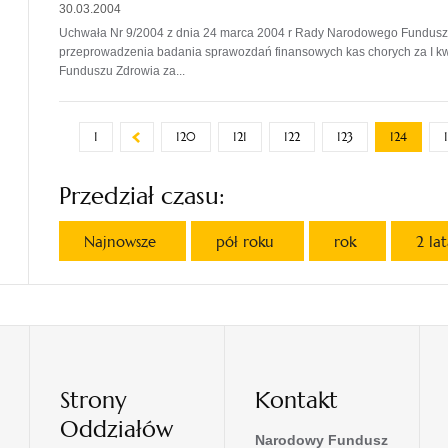
30.03.2004
Uchwała Nr 9/2004 z dnia 24 marca 2004 r Rady Narodowego Funduszu
przeprowadzenia badania sprawozdań finansowych kas chorych za I kwa
Funduszu Zdrowia za...
1
120
121
122
123
124
Przedział czasu:
Najnowsze
pół roku
rok
2 la
Strony
Kontakt
Oddziałów
Narodowy Fundusz