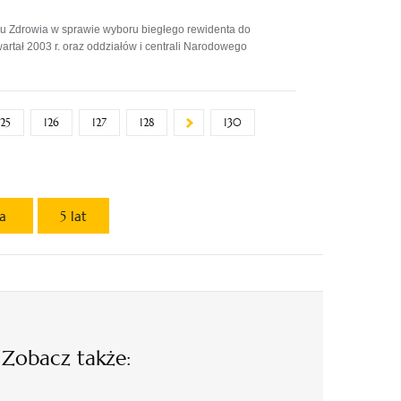
 Zdrowia w sprawie wyboru biegłego rewidenta do
rtał 2003 r. oraz oddziałów i centrali Narodowego
125
126
127
128
130
ta
5 lat
Zobacz także: