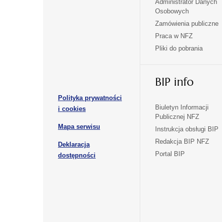
Administrator Danych
otwiera
otwiera
Osobowych
się
się
Zamówienia publiczne
w
w
Praca w NFZ
otwiera
otwiera
nowej
nowej
Pliki do pobrania
się
się
karcie
karcie
w
w
otwiera
nowej
nowej
BIP info
się
karcie
karcie
w
Polityka prywatności
nowej
otwiera
Biuletyn Informacji
i cookies
karcie
Publicznej NFZ
się
otwiera
Mapa serwisu
w
Instrukcja obsługi BIP
się
nowej
Redakcja BIP NFZ
Deklaracja
w
karcie
otwiera
Portal BIP
otwiera
nowej
dostępności
się
karcie
się
w
w
nowej
nowej
karcie
karcie