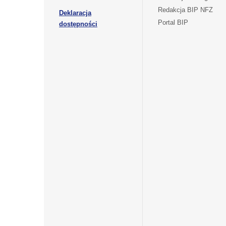
się
nowej
Redakcja BIP NFZ
Deklaracja
w
karcie
otwiera
Portal BIP
otwiera
nowej
dostępności
się
karcie
się
w
w
nowej
nowej
karcie
karcie