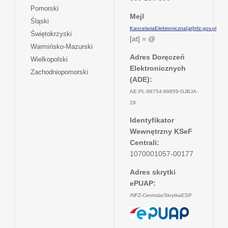
w
się
otwiera
Pomorski
karcie
nowej
w
Mejl
się
otwiera
Śląski
karcie
nowej
w
KancelariaElektroniczna[at]nfz.gov.pl
się
otwiera
Świętokrzyski
karcie
nowej
[at] = @
w
się
otwiera
Warmińsko-Mazurski
karcie
nowej
w
się
Adres Doręczeń
otwiera
Wielkopolski
karcie
nowej
w
Elektronicznych
się
otwiera
Zachodniopomorski
karcie
nowej
w
(ADE):
się
karcie
nowej
w
AE:PL-98754-99859-GJBJA-
karcie
nowej
29
karcie
Identyfikator
Wewnętrzny KSeF
Centrali:
1070001057-00177
Adres skrytki
ePUAP:
/NFZ-Centrala/SkrytkaESP
otwiera
się