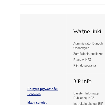
Ważne linki
Administrator Danych
otwiera
otwiera
Osobowych
się
się
Zamówienia publiczne
w
w
Praca w NFZ
otwiera
otwiera
nowej
nowej
Pliki do pobrania
się
się
karcie
karcie
w
w
otwiera
nowej
nowej
BIP info
się
karcie
karcie
w
Polityka prywatności
nowej
otwiera
Biuletyn Informacji
i cookies
karcie
Publicznej NFZ
się
otwiera
Mapa serwisu
w
Instrukcja obsługi BIP