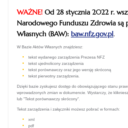
WAŻNE!
Od 28 stycznia 2022 r. wsz
Narodowego Funduszu Zdrowia są 
Własnych (BAW):
baw.nfz.gov.pl
.
otwiera
W Bazie Aktów Własnych znajdziesz:
się w
tekst wydanego zarządzenia Prezesa NFZ
tekst ujednolicony zarządzenia
nowej
tekst porównawczy oraz jego wersję skróconą
karcie
tekst pierwotny zarządzenia.
Dzięki bazie zyskujesz dostęp do obowiązującego stanu pra
wprowadzonych zmian w dokumencie. Wystarczy, że kliknie
lub "Tekst porównawczy skrócony".
Tekst zarządzenia i załączniki możesz pobrać w formach:
xml
pdf