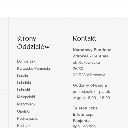
Strony
Kontakt
Oddziałów
Narodowy Fundusz
Zdrowia - Centrala
otwiera
Dolnośląski
ul. Rakowiecka
się
otwiera
Kujawsko-Pomorski
26/30
w
się
02-528 Warszawa
otwiera
Łódzki
nowej
w
się
otwiera
Lubelski
karcie
nowej
Godziny otwarcia
w
się
otwiera
Lubuski
karcie
poniedziałek - piątek
nowej
w
się
otwiera
Małopolski
karcie
w godz. 8.00 - 16.00
nowej
w
się
otwiera
Mazowiecki
karcie
nowej
w
Telefoniczna
się
otwiera
Opolski
karcie
nowej
Informacja
w
się
otwiera
Podkarpacki
karcie
nowej
Pacjenta
w
się
otwiera
Podlaski
karcie
800 190 590
nowej