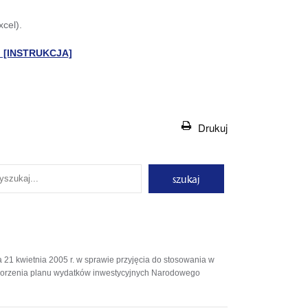
cel).
? [INSTRUKCJA]
Drukuj
zukaj
alność
1 kwietnia 2005 r. w sprawie przyjęcia do stosowania w
orzenia planu wydatków inwestycyjnych Narodowego