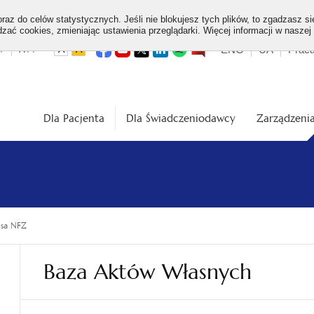
az do celów statystycznych. Jeśli nie blokujesz tych plików, to zgadzasz si
ać cookies, zmieniając ustawienia przeglądarki. Więcej informacji w naszej
Top
otwiera
otwiera
otwiera
otwiera
otwiera
otwiera
+
A++
ENG
UA
Prac
A
A
się
się
się
się
się
się
w
w
w
w
w
w
dardowa
Średnia
Duża
menu
nowej
nowej
nowej
nowej
nowej
nowej
karcie
karcie
karcie
karcie
karcie
karcie
ość
wielkość
wielkość
ki
czcionki
czcionki
Dla Pacjenta
Dla Świadczeniodawcy
Zarządzenia
esa NFZ
Baza Aktów Własnych