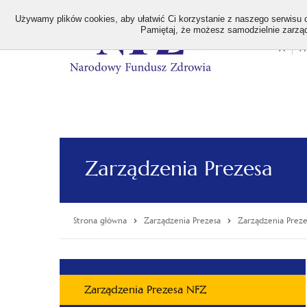
>
Używamy plików cookies, aby ułatwić Ci korzystanie z naszego serwisu or
Pamiętaj, że możesz samodzielnie zarządz
A
A
Stan
wielk
czcion
Zarządzenia Prezesa
Strona główna
Zarządzenia Prezesa
Zarządzenia Prez
Menu
Zarządzenia Prezesa NFZ