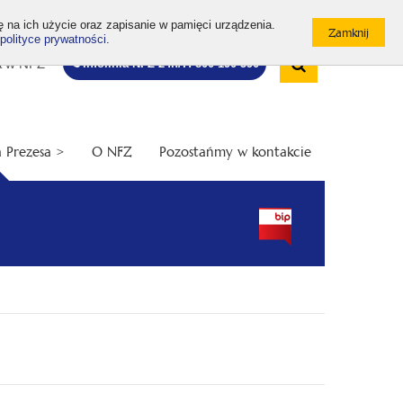
ę na ich użycie oraz zapisanie w pamięci urządzenia.
polityce prywatności
.
Wyszukiw
Bezpłatna
Otwórz
a w NFZ
Infolinia NFZ 24h/7: 800 190 590
infolinia
/
Zamknij
wyszukiwarkę
 Prezesa >
O NFZ
Pozostańmy w kontakcie