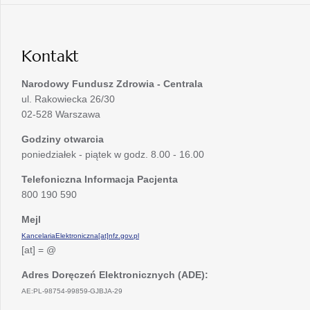
nowej
w
karcie
nowej
karcie
Kontakt
Narodowy Fundusz Zdrowia - Centrala
ul. Rakowiecka 26/30
02-528 Warszawa
Godziny otwarcia
poniedziałek - piątek w godz. 8.00 - 16.00
Telefoniczna Informacja Pacjenta
800 190 590
Mejl
KancelariaElektroniczna[at]nfz.gov.pl
[at] = @
Adres Doręczeń Elektronicznych (ADE):
AE:PL-98754-99859-GJBJA-29