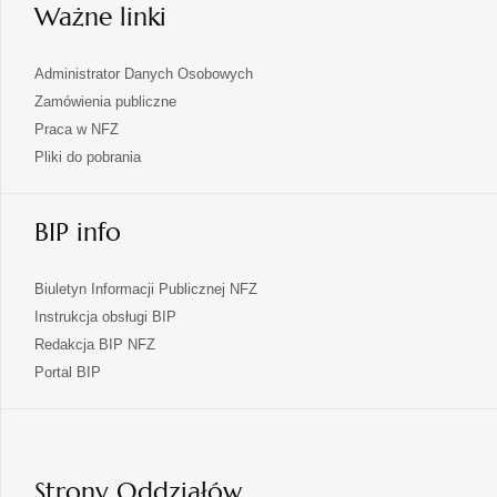
Ważne linki
Administrator Danych Osobowych
Zamówienia publiczne
Praca w NFZ
Pliki do pobrania
BIP info
Biuletyn Informacji Publicznej NFZ
Instrukcja obsługi BIP
Redakcja BIP NFZ
otwiera
Portal BIP
się
w
nowej
karcie
Strony Oddziałów