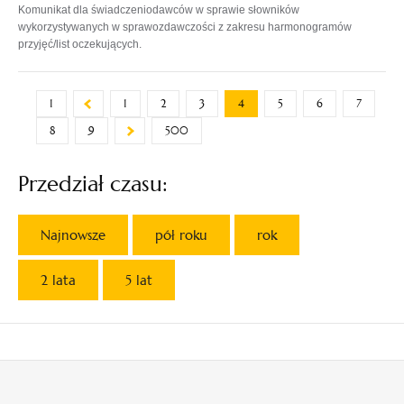
Komunikat dla świadczeniodawców w sprawie słowników
wykorzystywanych w sprawozdawczości z zakresu harmonogramów
przyjęć/list oczekujących.
1
1
2
3
4
5
6
7
8
9
500
Przedział czasu:
Najnowsze
pół roku
rok
2 lata
5 lat