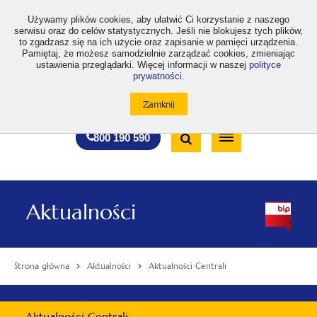
>
Używamy plików cookies, aby ułatwić Ci korzystanie z naszego
serwisu oraz do celów statystycznych. Jeśli nie blokujesz tych plików,
to zgadzasz się na ich użycie oraz zapisanie w pamięci urządzenia.
Pamiętaj, że możesz samodzielnie zarządzać cookies, zmieniając
ustawienia przeglądarki. Więcej informacji w naszej
polityce
prywatności
.
otwiera
otwiera
otwiera
otwiera
otwiera
otwiera
A
A+
A++
A
A
się
się
się
się
się
się
w
w
w
w
w
w
Standardowa
Średnia
Duża
nowej
nowej
nowej
nowej
nowej
nowej
Wyszukiwarka
karcie
karcie
karcie
karcie
karcie
karcie
wielkość
wielkość
wielkość
Bezpłatna
Otwórz
800 190 590
czcionki
czcionki
czcionki
infolinia
/
Zamknij
wyszukiwarkę
Aktualności
Strona główna
Aktualności
Aktualności Centrali
Menu
Aktualności Centrali