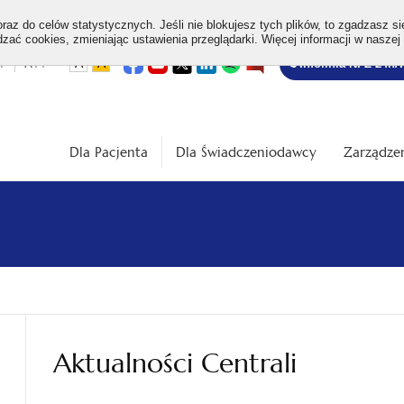
az do celów statystycznych. Jeśli nie blokujesz tych plików, to zgadzasz si
ać cookies, zmieniając ustawienia przeglądarki. Więcej informacji w naszej
Bezpłatna
otwiera
otwiera
otwiera
otwiera
otwiera
otwiera
+
A++
A
A
Infolinia NFZ 24h/
się
się
się
się
się
się
w
w
w
w
w
w
infolinia
dardowa
Średnia
Duża
nowej
nowej
nowej
nowej
nowej
nowej
karcie
karcie
karcie
karcie
karcie
karcie
ość
wielkość
wielkość
ki
czcionki
czcionki
Dla Pacjenta
Dla Świadczeniodawcy
Zarządzen
Aktualności Centrali