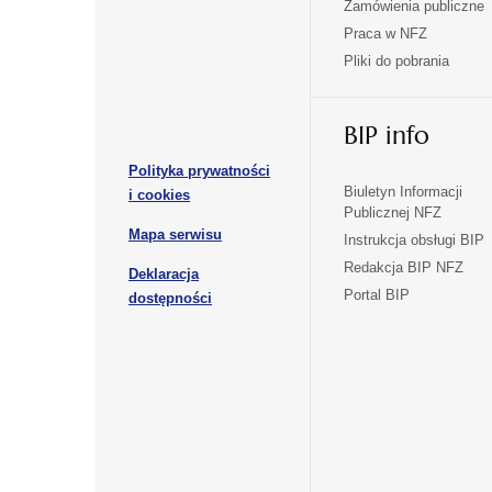
Zamówienia publiczne
w
w
Praca w NFZ
otwiera
otwiera
nowej
nowej
Pliki do pobrania
się
się
karcie
karcie
w
w
otwiera
nowej
nowej
BIP info
się
karcie
karcie
w
Polityka prywatności
nowej
otwiera
Biuletyn Informacji
i cookies
karcie
Publicznej NFZ
się
otwiera
Mapa serwisu
w
Instrukcja obsługi BIP
się
nowej
Redakcja BIP NFZ
Deklaracja
w
karcie
otwiera
Portal BIP
otwiera
nowej
dostępności
się
karcie
się
w
w
nowej
nowej
karcie
karcie