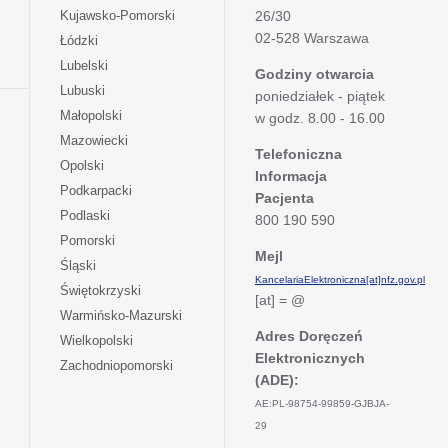
się
otwiera
Kujawsko-Pomorski
26/30
w
się
02-528 Warszawa
otwiera
Łódzki
nowej
w
się
otwiera
Lubelski
karcie
nowej
Godziny otwarcia
w
się
otwiera
Lubuski
karcie
poniedziałek - piątek
nowej
w
się
otwiera
Małopolski
karcie
w godz. 8.00 - 16.00
nowej
w
się
otwiera
Mazowiecki
karcie
nowej
w
Telefoniczna
się
otwiera
Opolski
karcie
nowej
Informacja
w
się
otwiera
Podkarpacki
karcie
nowej
Pacjenta
w
się
otwiera
Podlaski
karcie
800 190 590
nowej
w
się
otwiera
Pomorski
karcie
nowej
w
Mejl
się
otwiera
Śląski
karcie
nowej
w
KancelariaElektroniczna[at]nfz.gov.pl
się
otwiera
Świętokrzyski
karcie
nowej
[at] = @
w
się
otwiera
Warmińsko-Mazurski
karcie
nowej
w
się
Adres Doręczeń
otwiera
Wielkopolski
karcie
nowej
w
Elektronicznych
się
otwiera
Zachodniopomorski
karcie
nowej
w
(ADE):
się
karcie
nowej
w
AE:PL-98754-99859-GJBJA-
karcie
nowej
29
karcie