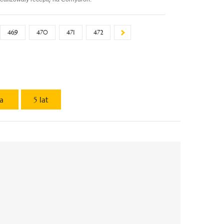
469
470
471
472
ta
5 lat