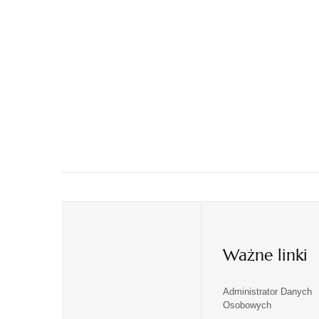
Ważne linki
Administrator Danych
otwiera
otwiera
Osobowych
się
się