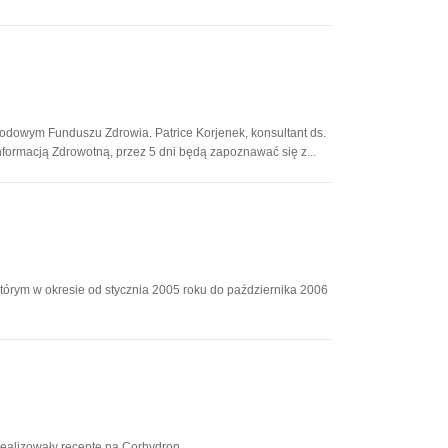
odowym Funduszu Zdrowia. Patrice Korjenek, konsultant ds.
nformacją Zdrowotną, przez 5 dni będą zapoznawać się z...
tórym w okresie od stycznia 2005 roku do października 2006
 realizowały receptę na Corhydron.