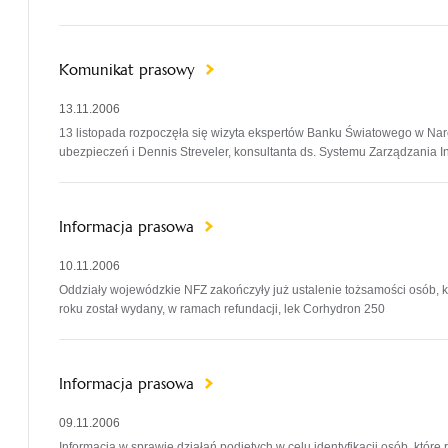
Komunikat prasowy
13.11.2006
13 listopada rozpoczęła się wizyta ekspertów Banku Światowego w Nar
ubezpieczeń i Dennis Streveler, konsultanta ds. Systemu Zarządzania I
Informacja prasowa
10.11.2006
Oddziały wojewódzkie NFZ zakończyły już ustalenie tożsamości osób, k
roku został wydany, w ramach refundacji, lek Corhydron 250
Informacja prasowa
09.11.2006
Informacja w sprawie działań podjętych w celu identyfikacji osób, które