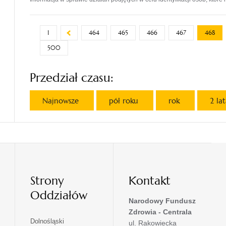
1
464
465
466
467
468
500
Przedział czasu:
Najnowsze
pół roku
rok
2 la
Strony
Kontakt
Oddziałów
Narodowy Fundusz
Zdrowia - Centrala
otwiera
Dolnośląski
ul. Rakowiecka