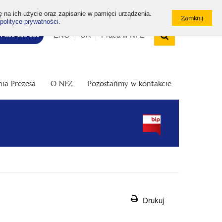
ę na ich użycie oraz zapisanie w pamięci urządzenia.
polityce prywatności
.
Wyszukiw
Top
Otwórz
ENG
UA
Praca w NFZ
7: 800 190 590
/
menu
Zamknij
wyszukiwarkę
ia Prezesa
O NFZ
Pozostańmy w kontakcie
Drukuj