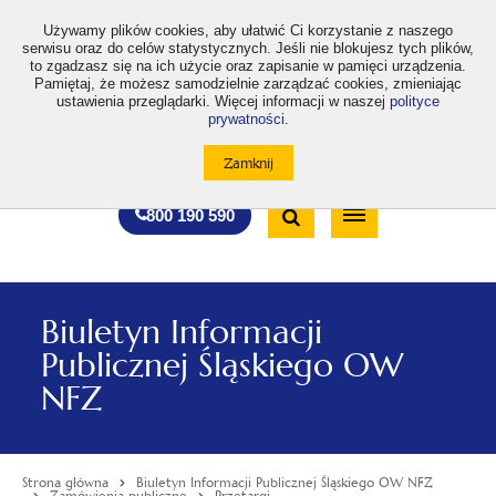
>
Używamy plików cookies, aby ułatwić Ci korzystanie z naszego
serwisu oraz do celów statystycznych. Jeśli nie blokujesz tych plików,
to zgadzasz się na ich użycie oraz zapisanie w pamięci urządzenia.
Pamiętaj, że możesz samodzielnie zarządzać cookies, zmieniając
ustawienia przeglądarki. Więcej informacji w naszej
polityce
prywatności
.
otwiera
otwiera
otwiera
otwiera
otwiera
otwiera
A
A+
A++
A
A
się
się
się
się
się
się
w
w
w
w
w
w
Standardowa
Średnia
Duża
nowej
nowej
nowej
nowej
nowej
nowej
Wyszukiwarka
karcie
karcie
karcie
karcie
karcie
karcie
wielkość
wielkość
wielkość
Bezpłatna
Otwórz
800 190 590
czcionki
czcionki
czcionki
infolinia
/
Zamknij
wyszukiwarkę
Biuletyn Informacji
Publicznej Śląskiego OW
NFZ
Strona główna
Biuletyn Informacji Publicznej Śląskiego OW NFZ