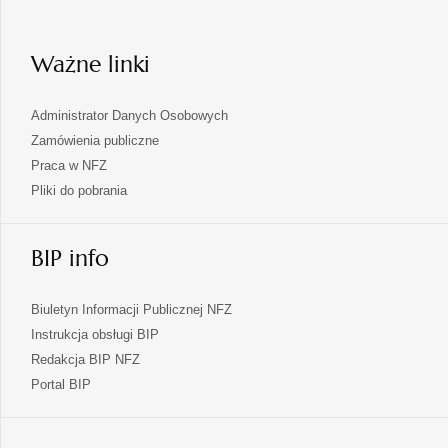
nowej
karcie
Ważne linki
Administrator Danych Osobowych
Zamówienia publiczne
Praca w NFZ
Pliki do pobrania
BIP info
Biuletyn Informacji Publicznej NFZ
Instrukcja obsługi BIP
Redakcja BIP NFZ
otwiera
Portal BIP
się
w
nowej