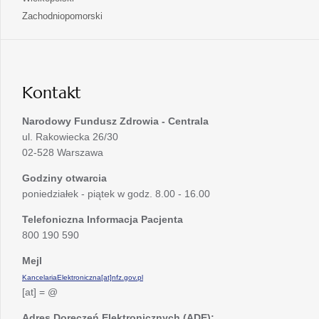
nowej
w
się
otwiera
Zachodniopomorski
karcie
nowej
w
się
karcie
nowej
w
karcie
nowej
karcie
Kontakt
Narodowy Fundusz Zdrowia - Centrala
ul. Rakowiecka 26/30
02-528 Warszawa
Godziny otwarcia
poniedziałek - piątek w godz. 8.00 - 16.00
Telefoniczna Informacja Pacjenta
800 190 590
Mejl
KancelariaElektroniczna[at]nfz.gov.pl
[at] = @
Adres Doręczeń Elektronicznych (ADE):