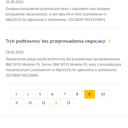
31.05.2023
Dostawa komputerów przenośnych wraz z osprzętem oraz dostawa
komputerów stacjonarnych, w tym typu All-in-One (zamówienie nr
4/tp/2023) Nr ogłoszenia o zamówieniu: 2023/BZP 00241559/01
Tryb podstawowy bez przeprowadzenia negocjacji
19.05.2023
Świadczenie usługi asysty technicznej dla posiadanego oprogramowania
IBM SPSS Modeler PL Server, IBM SPSS Modeler PL wraz z konsultacjami
merytorycznymi (zamówienie nr 8/tp/2023) Nr ogłoszenia o zamówieniu:
2023/BZP 00224889
1
5
6
7
8
9
10
11
12
13
13