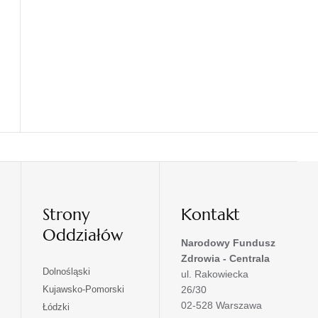
Strony
Kontakt
Oddziałów
Narodowy Fundusz
Zdrowia - Centrala
otwiera
Dolnośląski
ul. Rakowiecka
się
otwiera
Kujawsko-Pomorski
26/30
w
się
02-528 Warszawa
otwiera
Łódzki
nowej
w