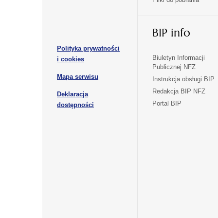
się
się
karcie
karcie
w
w
otwiera
nowej
nowej
BIP info
się
karcie
karcie
w
Polityka prywatności
nowej
otwiera
Biuletyn Informacji
i cookies
karcie
Publicznej NFZ
się
otwiera
Mapa serwisu
w
Instrukcja obsługi BIP
się
nowej
Redakcja BIP NFZ
Deklaracja
w
karcie
otwiera
Portal BIP
otwiera
nowej
dostępności
się
karcie
się
w
w
nowej
nowej
karcie
karcie