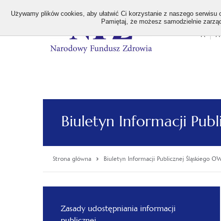
>
Używamy plików cookies, aby ułatwić Ci korzystanie z naszego serwisu or
Pamiętaj, że możesz samodzielnie zarządz
A
A
Stan
wielk
czcion
Biuletyn Informacji Pub
Strona główna
Biuletyn Informacji Publicznej Śląskiego 
Menu
główne
Zasady udostępniania informacji
publicznej