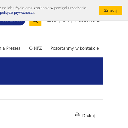
ę na ich użycie oraz zapisanie w pamięci urządzenia.
polityce prywatności
.
Wyszukiwarka
Top
Otwórz
ENG
UA
Praca w NFZ
7: 800 190 590
/
menu
Zamknij
wyszukiwarkę
ia Prezesa
O NFZ
Pozostańmy w kontakcie
Drukuj