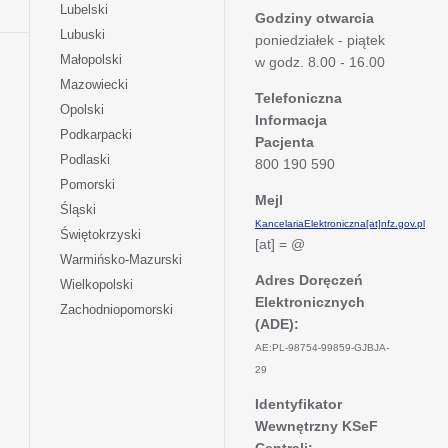
się
otwiera
Lubelski
karcie
nowej
Godziny otwarcia
w
się
otwiera
Lubuski
karcie
poniedziałek - piątek
nowej
w
się
otwiera
Małopolski
karcie
w godz. 8.00 - 16.00
nowej
w
się
otwiera
Mazowiecki
karcie
nowej
w
Telefoniczna
się
otwiera
Opolski
karcie
nowej
Informacja
w
się
otwiera
Podkarpacki
karcie
nowej
Pacjenta
w
się
otwiera
Podlaski
karcie
800 190 590
nowej
w
się
otwiera
Pomorski
karcie
nowej
w
Mejl
się
otwiera
Śląski
karcie
nowej
w
KancelariaElektroniczna[at]nfz.gov.pl
się
otwiera
Świętokrzyski
karcie
nowej
[at] = @
w
się
otwiera
Warmińsko-Mazurski
karcie
nowej
w
się
Adres Doręczeń
otwiera
Wielkopolski
karcie
nowej
w
Elektronicznych
się
otwiera
Zachodniopomorski
karcie
nowej
w
(ADE):
się
karcie
nowej
w
AE:PL-98754-99859-GJBJA-
karcie
nowej
29
karcie
Identyfikator
Wewnętrzny KSeF