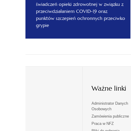
świadczeń opieki zdrowotnej w związku z
przeciwdziałaniem COVID-19 oraz
punktów szczepień ochronnych przeciwko
grypie
Ważne linki
Administrator Danych
otwiera
otwiera
Osobowych
się
się
Zamówienia publiczne
w
w
Praca w NFZ
otwiera
otwiera
nowej
nowej
Pliki do pobrania