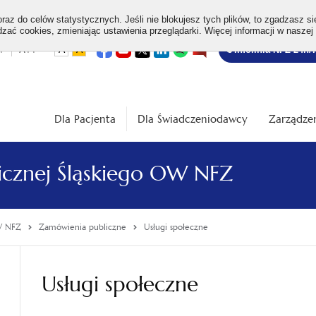
az do celów statystycznych. Jeśli nie blokujesz tych plików, to zgadzasz si
ać cookies, zmieniając ustawienia przeglądarki. Więcej informacji w naszej
Bezpłatna
otwiera
otwiera
otwiera
otwiera
otwiera
otwiera
+
A++
A
A
Infolinia NFZ 24h/
się
się
się
się
się
się
w
w
w
w
w
w
infolinia
dardowa
Średnia
Duża
nowej
nowej
nowej
nowej
nowej
nowej
karcie
karcie
karcie
karcie
karcie
karcie
ość
wielkość
wielkość
ki
czcionki
czcionki
Dla Pacjenta
Dla Świadczeniodawcy
Zarządzen
licznej Śląskiego OW NFZ
OW NFZ
Zamówienia publiczne
Usługi społeczne
Usługi społeczne