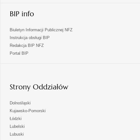
BIP info
Biuletyn Informacji Publicznej NFZ
Instrukcja obsługi BIP
Redakcja BIP NFZ
otwiera
Portal BIP
się
w
nowej
karcie
Strony Oddziałów
otwiera
Dolnośląski
się
otwiera
Kujawsko-Pomorski
w
się
otwiera
Łódzki
nowej
w
się
otwiera
Lubelski
karcie
nowej
w
się
otwiera
Lubuski
karcie
nowej
w
się