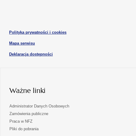
się
się
karcie
karcie
w
w
otwiera
nowej
nowej
się
karcie
karcie
w
otwiera
Polityka prywatności i cookies
nowej
się
karcie
otwiera
Mapa serwisu
w
się
nowej
otwiera
Deklaracja dostępności
w
karcie
się
nowej
karcie
w
nowej
karcie
Ważne linki
Administrator Danych Osobowych
Zamówienia publiczne
Praca w NFZ
Pliki do pobrania