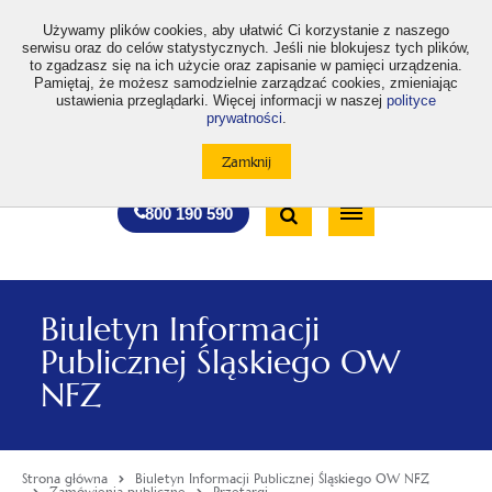
>
Używamy plików cookies, aby ułatwić Ci korzystanie z naszego
serwisu oraz do celów statystycznych. Jeśli nie blokujesz tych plików,
to zgadzasz się na ich użycie oraz zapisanie w pamięci urządzenia.
Pamiętaj, że możesz samodzielnie zarządzać cookies, zmieniając
ustawienia przeglądarki. Więcej informacji w naszej
polityce
prywatności
.
otwiera
otwiera
otwiera
otwiera
otwiera
otwiera
A
A+
A++
A
A
się
się
się
się
się
się
w
w
w
w
w
w
Standardowa
Średnia
Duża
nowej
nowej
nowej
nowej
nowej
nowej
Wyszukiwarka
karcie
karcie
karcie
karcie
karcie
karcie
wielkość
wielkość
wielkość
Bezpłatna
Otwórz
800 190 590
czcionki
czcionki
czcionki
infolinia
/
Zamknij
wyszukiwarkę
Biuletyn Informacji
Publicznej Śląskiego OW
NFZ
Strona główna
Biuletyn Informacji Publicznej Śląskiego OW NFZ