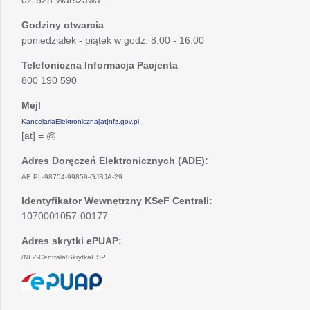
02-528 Warszawa
Godziny otwarcia
poniedziałek - piątek w godz. 8.00 - 16.00
Telefoniczna Informacja Pacjenta
800 190 590
Mejl
KancelariaElektroniczna[at]nfz.gov.pl
[at] = @
Adres Doręczeń Elektronicznych (ADE):
AE:PL-98754-99859-GJBJA-29
Identyfikator Wewnętrzny KSeF Centrali:
1070001057-00177
Adres skrytki ePUAP:
/NFZ-Centrala/SkrytkaESP
otwiera
się