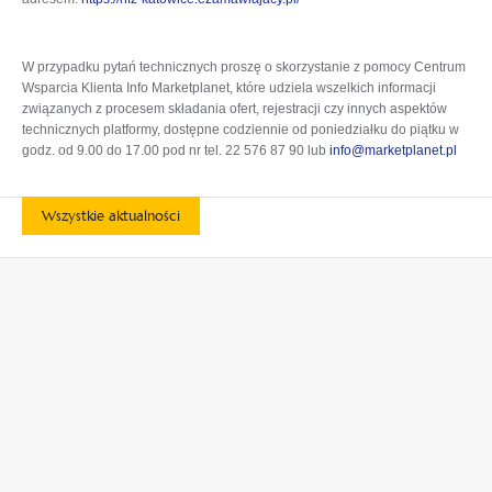
W przypadku pytań technicznych proszę o skorzystanie z pomocy Centrum
Wsparcia Klienta Info Marketplanet, które udziela wszelkich informacji
związanych z procesem składania ofert, rejestracji czy innych aspektów
technicznych platformy, dostępne codziennie od poniedziałku do piątku w
godz. od 9.00 do 17.00 pod nr tel. 22 576 87 90 lub
info@marketplanet.pl
Wszystkie aktualności
otwiera
otwiera
się
się
w
w
otwiera
otwiera
nowej
nowej