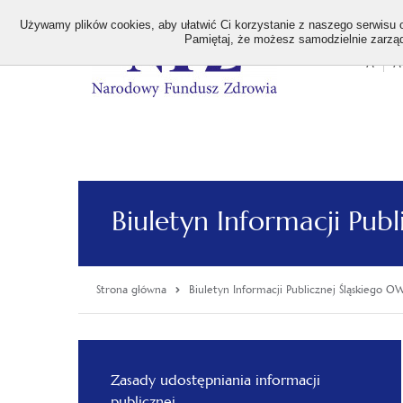
>
Używamy plików cookies, aby ułatwić Ci korzystanie z naszego serwisu or
Pamiętaj, że możesz samodzielnie zarządz
A
A
Stan
wielk
czcion
Biuletyn Informacji Pub
Strona główna
Biuletyn Informacji Publicznej Śląskiego 
Menu
główne
Zasady udostępniania informacji
publicznej