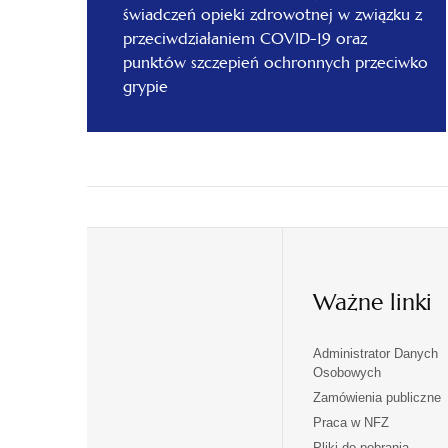
świadczeń opieki zdrowotnej w związku z
przeciwdziałaniem COVID-19 oraz
punktów szczepień ochronnych przeciwko
grypie
Ważne linki
Administrator Danych
otwiera
otwiera
Osobowych
się
się
Zamówienia publiczne
w
w
Praca w NFZ
otwiera
otwiera
nowej
nowej
Pliki do pobrania