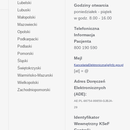
się
otwiera
Lubelski
karcie
nowej
Godziny otwarcia
w
się
otwiera
Lubuski
karcie
poniedziałek - piątek
nowej
w
się
otwiera
Małopolski
karcie
w godz. 8.00 - 16.00
nowej
w
się
otwiera
Mazowiecki
karcie
nowej
w
Telefoniczna
się
otwiera
Opolski
karcie
nowej
Informacja
w
się
otwiera
Podkarpacki
karcie
nowej
Pacjenta
w
się
otwiera
Podlaski
karcie
800 190 590
nowej
w
się
otwiera
Pomorski
karcie
nowej
w
Mejl
się
otwiera
Śląski
karcie
nowej
w
KancelariaElektroniczna[at]nfz.gov.pl
się
otwiera
Świętokrzyski
karcie
nowej
[at] = @
w
się
otwiera
Warmińsko-Mazurski
karcie
nowej
w
się
Adres Doręczeń
otwiera
Wielkopolski
karcie
nowej
w
Elektronicznych
się
otwiera
Zachodniopomorski
karcie
nowej
w
(ADE):
się
karcie
nowej
w
AE:PL-98754-99859-GJBJA-
karcie
nowej
29
karcie
Identyfikator
Wewnętrzny KSeF