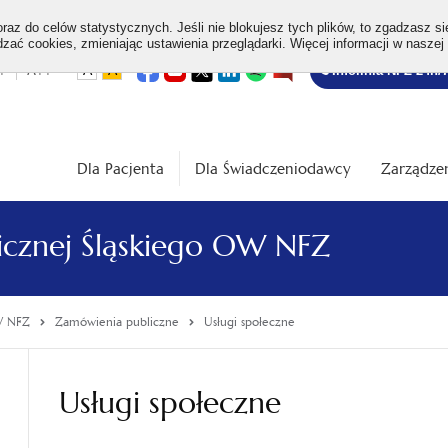
az do celów statystycznych. Jeśli nie blokujesz tych plików, to zgadzasz si
ać cookies, zmieniając ustawienia przeglądarki. Więcej informacji w naszej
Bezpłatna
otwiera
otwiera
otwiera
otwiera
otwiera
otwiera
+
A++
A
A
Infolinia NFZ 24h/
się
się
się
się
się
się
w
w
w
w
w
w
infolinia
dardowa
Średnia
Duża
nowej
nowej
nowej
nowej
nowej
nowej
karcie
karcie
karcie
karcie
karcie
karcie
ość
wielkość
wielkość
ki
czcionki
czcionki
Dla Pacjenta
Dla Świadczeniodawcy
Zarządzen
licznej Śląskiego OW NFZ
OW NFZ
Zamówienia publiczne
Usługi społeczne
Usługi społeczne