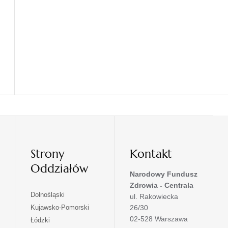
Strony
Kontakt
Oddziałów
Narodowy Fundusz
Zdrowia - Centrala
otwiera
Dolnośląski
ul. Rakowiecka
się
otwiera
Kujawsko-Pomorski
26/30
w
się
02-528 Warszawa
otwiera
Łódzki
nowej
w