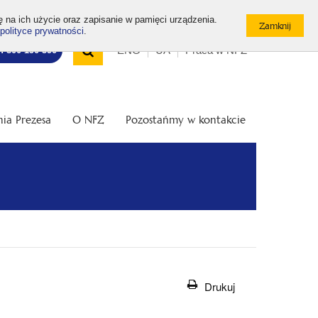
ę na ich użycie oraz zapisanie w pamięci urządzenia.
polityce prywatności
.
Wyszukiwarka
Top
Otwórz
ENG
UA
Praca w NFZ
7: 800 190 590
/
menu
Zamknij
wyszukiwarkę
ia Prezesa
O NFZ
Pozostańmy w kontakcie
Drukuj