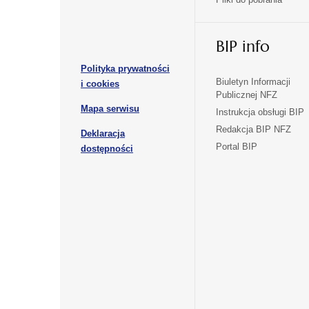
się
się
karcie
karcie
w
w
otwiera
nowej
nowej
BIP info
się
karcie
karcie
w
Polityka prywatności
nowej
otwiera
Biuletyn Informacji
i cookies
karcie
Publicznej NFZ
się
otwiera
Mapa serwisu
w
Instrukcja obsługi BIP
się
nowej
Redakcja BIP NFZ
Deklaracja
w
karcie
otwiera
Portal BIP
otwiera
nowej
dostępności
się
karcie
się
w
w
nowej
nowej
karcie
karcie