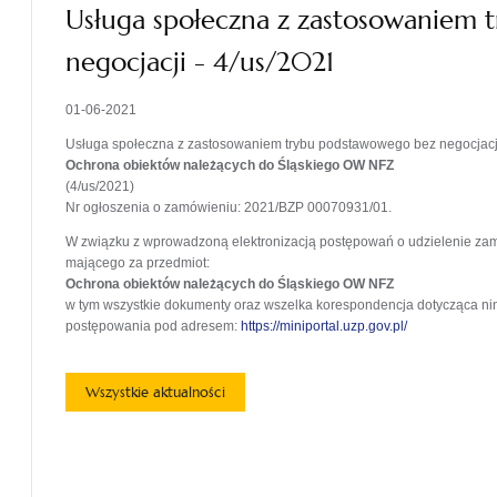
Usługa społeczna z zastosowaniem
negocjacji - 4/us/2021
01-06-2021
Usługa społeczna z zastosowaniem trybu podstawowego bez negocjacj
Ochrona obiektów należących do Śląskiego OW NFZ
(4/us/2021)
Nr ogłoszenia o zamówieniu: 2021/BZP 00070931/01.
W związku z wprowadzoną elektronizacją postępowań o udzielenie za
mającego za przedmiot:
Ochrona obiektów należących do Śląskiego OW NFZ
w tym wszystkie dokumenty oraz wszelka korespondencja dotycząca ni
postępowania pod adresem:
https://miniportal.uzp.gov.pl/
Wszystkie aktualności