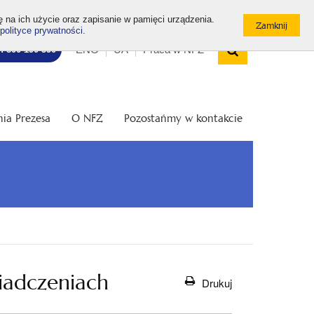
ę na ich użycie oraz zapisanie w pamięci urządzenia.
polityce prywatności
.
Wyszukiw
Top
Otwórz
ENG
UA
Praca w NFZ
7: 800 190 590
/
menu
Zamknij
wyszukiwarkę
ia Prezesa
O NFZ
Pozostańmy w kontakcie
iadczeniach
Drukuj