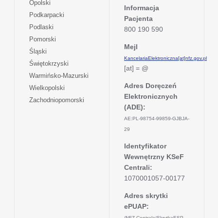
otwiera
Opolski
karcie
nowej
Informacja
w
się
otwiera
Podkarpacki
karcie
nowej
Pacjenta
w
się
otwiera
Podlaski
karcie
800 190 590
nowej
w
się
otwiera
Pomorski
karcie
nowej
w
Mejl
się
otwiera
Śląski
karcie
nowej
w
KancelariaElektroniczna[at]nfz.gov.pl
się
otwiera
Świętokrzyski
karcie
nowej
[at] = @
w
się
otwiera
Warmińsko-Mazurski
karcie
nowej
w
się
Adres Doręczeń
otwiera
Wielkopolski
karcie
nowej
w
Elektronicznych
się
otwiera
Zachodniopomorski
karcie
nowej
w
(ADE):
się
karcie
nowej
w
AE:PL-98754-99859-GJBJA-
karcie
nowej
29
karcie
Identyfikator
Wewnętrzny KSeF
Centrali:
1070001057-00177
Adres skrytki
ePUAP:
/NFZ-Centrala/SkrytkaESP