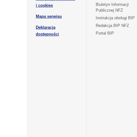
nowej
otwiera
Biuletyn Informacji
i cookies
karcie
Publicznej NFZ
się
otwiera
Mapa serwisu
w
Instrukcja obsługi BIP
się
nowej
Redakcja BIP NFZ
Deklaracja
w
karcie
otwiera
Portal BIP
otwiera
nowej
dostępności
się
karcie
się
w
w
nowej
nowej
karcie
karcie