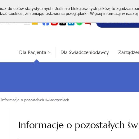
az do celów statystycznych. Jeśli nie blokujesz tych plików, to zgadzasz si
ać cookies, zmieniając ustawienia przeglądarki. Więcej informacji w naszej
Bezpłatna
otwiera
otwiera
otwiera
otwiera
otwiera
otwiera
+
A++
A
A
Infolinia NFZ 24h/
się
się
się
się
się
się
w
w
w
w
w
w
infolinia
dardowa
Średnia
Duża
nowej
nowej
nowej
nowej
nowej
nowej
karcie
karcie
karcie
karcie
karcie
karcie
ość
wielkość
wielkość
ki
czcionki
czcionki
Dla Pacjenta >
Dla Świadczeniodawcy
Zarządzen
Informacje o pozostałych świadczeniach
Informacje o pozostałych św