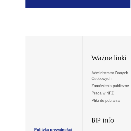
Ważne linki
Administrator Danych
otwiera
otwiera
Osobowych
się
się
Zamówienia publiczne
w
w
Praca w NFZ
otwiera
otwiera
nowej
nowej
Pliki do pobrania
się
się
karcie
karcie
w
w
otwiera
nowej
nowej
BIP info
się
karcie
karcie
w
Polityka prywatności