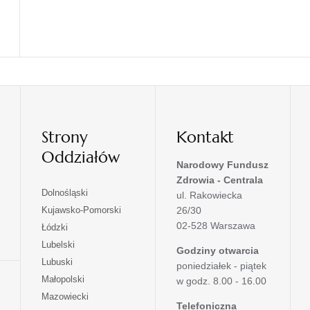
Strony
Kontakt
Oddziałów
Narodowy Fundusz
Zdrowia - Centrala
otwiera
Dolnośląski
ul. Rakowiecka
się
otwiera
Kujawsko-Pomorski
26/30
w
się
02-528 Warszawa
otwiera
Łódzki
nowej
w
się
otwiera
Lubelski
karcie
nowej
Godziny otwarcia
w
się
otwiera
Lubuski
karcie
poniedziałek - piątek
nowej
w
się
otwiera
Małopolski
karcie
w godz. 8.00 - 16.00
nowej
w
się
otwiera
Mazowiecki
karcie
nowej
w
Telefoniczna
się