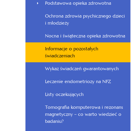
Podstawowa opieka zdrowotna
Ochrona zdrowia psychicznego dzieci
i młodzieży
Nocna i świąteczna opieka zdrowotna
Informacje o pozostałych
świadczeniach
Wykaz świadczeń gwarantowanych
Leczenie endometriozy na NFZ
Listy oczekujących
Tomografia komputerowa i rezonans
magnetyczny – co warto wiedzieć o
badaniu?