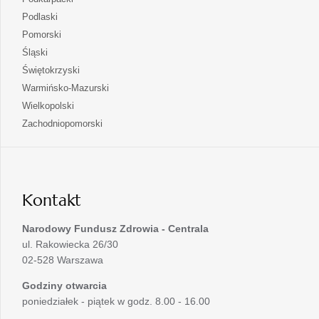
nowej
w
się
otwiera
Podlaski
karcie
nowej
w
się
otwiera
Pomorski
karcie
nowej
w
się
otwiera
Śląski
karcie
nowej
w
się
otwiera
Świętokrzyski
karcie
nowej
w
się
otwiera
Warmińsko-Mazurski
karcie
nowej
w
się
otwiera
Wielkopolski
karcie
nowej
w
się
otwiera
Zachodniopomorski
karcie
nowej
w
się
karcie
nowej
w
karcie
nowej
karcie
Kontakt
Narodowy Fundusz Zdrowia - Centrala
ul. Rakowiecka 26/30
02-528 Warszawa
Godziny otwarcia
poniedziałek - piątek w godz. 8.00 - 16.00