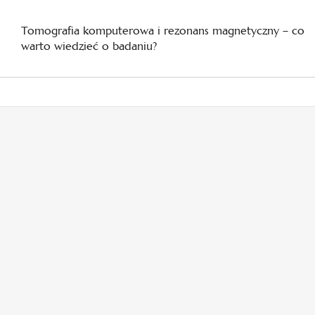
Tomografia komputerowa i rezonans magnetyczny – co
warto wiedzieć o badaniu?
otwiera
otwiera
się
się
w
w
otwiera
otwiera
nowej
nowej
się
się
karcie
karcie
w
w
otwiera
nowej
nowej
się
karcie
karcie