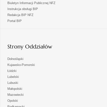
Biuletyn Informacji Publicznej NFZ
Instrukcja obsługi BIP
Redakcja BIP NFZ
otwiera
Portal BIP
się
w
nowej
karcie
Strony Oddziałów
otwiera
Dolnośląski
się
otwiera
Kujawsko-Pomorski
w
się
otwiera
Łódzki
nowej
w
się
otwiera
Lubelski
karcie
nowej
w
się
otwiera
Lubuski
karcie
nowej
w
się
otwiera
Małopolski
karcie
nowej
w
się
otwiera
Mazowiecki
karcie
nowej
w
się
otwiera
Opolski
karcie
nowej
w
się
otwiera
Podkarpacki
karcie