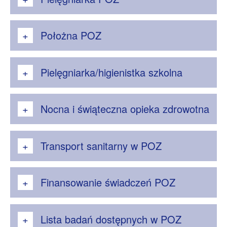
Położna POZ
Pielęgniarka/higienistka szkolna
Nocna i świąteczna opieka zdrowotna
Transport sanitarny w POZ
Finansowanie świadczeń POZ
Lista badań dostępnych w POZ