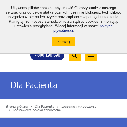
>
Używamy plików cookies, aby ułatwić Ci korzystanie z naszego
serwisu oraz do celów statystycznych. Jeśli nie blokujesz tych plików,
to zgadzasz się na ich użycie oraz zapisanie w pamięci urządzenia.
Pamiętaj, że możesz samodzielnie zarządzać cookies, zmieniając
ustawienia przeglądarki. Więcej informacji w naszej
polityce
prywatności
.
otwiera
otwiera
otwiera
otwiera
otwiera
otwiera
A
A+
A++
A
A
się
się
się
się
się
się
w
w
w
w
w
w
Standardowa
Średnia
Duża
nowej
nowej
nowej
nowej
nowej
nowej
Wyszukiwarka
karcie
karcie
karcie
karcie
karcie
karcie
wielkość
wielkość
wielkość
Bezpłatna
Otwórz
800 190 590
czcionki
czcionki
czcionki
infolinia
/
Zamknij
wyszukiwarkę
Dla Pacjenta
Strona główna
Dla Pacjenta
Leczenie i świadczenia
Podstawowa opieka zdrowotna
Menu