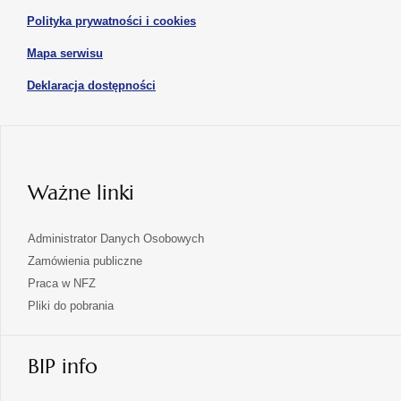
w
otwiera
Polityka prywatności i cookies
nowej
się
karcie
otwiera
Mapa serwisu
w
się
nowej
otwiera
Deklaracja dostępności
w
karcie
się
nowej
karcie
w
nowej
karcie
Ważne linki
Administrator Danych Osobowych
Zamówienia publiczne
Praca w NFZ
Pliki do pobrania
BIP info