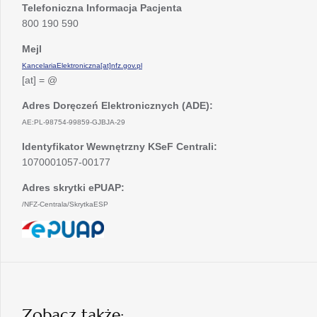
Telefoniczna Informacja Pacjenta
800 190 590
Mejl
KancelariaElektroniczna[at]nfz.gov.pl
[at] = @
Adres Doręczeń Elektronicznych (ADE):
AE:PL-98754-99859-GJBJA-29
Identyfikator Wewnętrzny KSeF Centrali:
1070001057-00177
Adres skrytki ePUAP:
/NFZ-Centrala/SkrytkaESP
otwiera
się
w
nowej
karcie
Zobacz także: