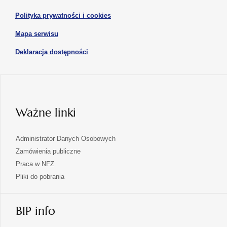
karcie
karcie
w
otwiera
Polityka prywatności i cookies
nowej
się
karcie
otwiera
Mapa serwisu
w
się
nowej
otwiera
Deklaracja dostępności
w
karcie
się
nowej
karcie
w
nowej
karcie
Ważne linki
Administrator Danych Osobowych
Zamówienia publiczne
Praca w NFZ
Pliki do pobrania
BIP info