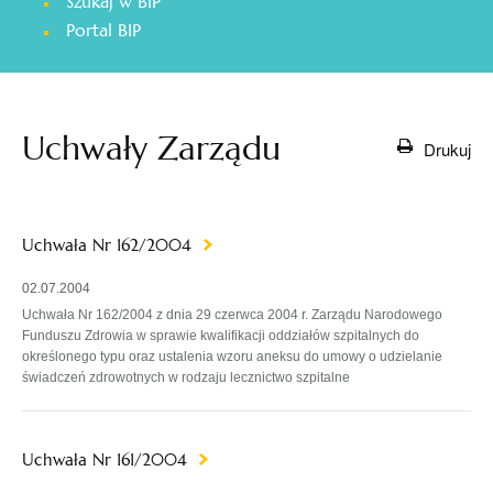
Szukaj w BIP
otwiera
Portal BIP
się
w
nowej
karcie
Uchwały Zarządu
Drukuj
Uchwała Nr 162/2004
02.07.2004
Uchwała Nr 162/2004 z dnia 29 czerwca 2004 r. Zarządu Narodowego
Funduszu Zdrowia w sprawie kwalifikacji oddziałów szpitalnych do
określonego typu oraz ustalenia wzoru aneksu do umowy o udzielanie
świadczeń zdrowotnych w rodzaju lecznictwo szpitalne
Uchwała Nr 161/2004