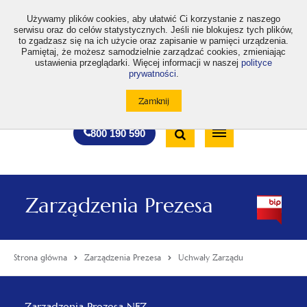
>
Używamy plików cookies, aby ułatwić Ci korzystanie z naszego
serwisu oraz do celów statystycznych. Jeśli nie blokujesz tych plików,
to zgadzasz się na ich użycie oraz zapisanie w pamięci urządzenia.
Pamiętaj, że możesz samodzielnie zarządzać cookies, zmieniając
ustawienia przeglądarki. Więcej informacji w naszej
polityce
prywatności
.
otwiera
otwiera
otwiera
otwiera
otwiera
otwiera
A
A+
A++
A
A
się
się
się
się
się
się
w
w
w
w
w
w
Standardowa
Średnia
Duża
nowej
nowej
nowej
nowej
nowej
nowej
Wyszukiwarka
karcie
karcie
karcie
karcie
karcie
karcie
wielkość
wielkość
wielkość
Bezpłatna
Otwórz
800 190 590
czcionki
czcionki
czcionki
infolinia
/
Zamknij
wyszukiwarkę
Zarządzenia Prezesa
Strona główna
Zarządzenia Prezesa
Uchwały Zarządu
Menu
Zarządzenia Prezesa NFZ