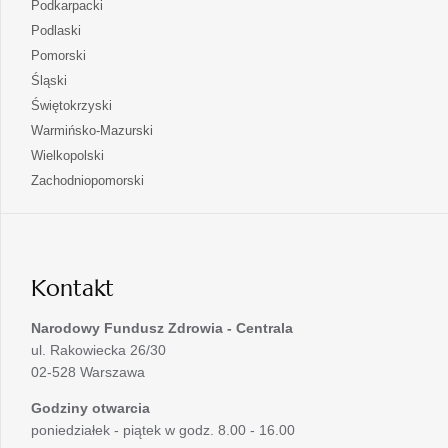
otwiera
Podkarpacki
karcie
nowej
w
się
otwiera
Podlaski
karcie
nowej
w
się
otwiera
Pomorski
karcie
nowej
w
się
otwiera
Śląski
karcie
nowej
w
się
otwiera
Świętokrzyski
karcie
nowej
w
się
otwiera
Warmińsko-Mazurski
karcie
nowej
w
się
otwiera
Wielkopolski
karcie
nowej
w
się
otwiera
Zachodniopomorski
karcie
nowej
w
się
karcie
nowej
w
karcie
nowej
karcie
Kontakt
Narodowy Fundusz Zdrowia - Centrala
ul. Rakowiecka 26/30
02-528 Warszawa
Godziny otwarcia
poniedziałek - piątek w godz. 8.00 - 16.00