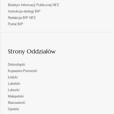
Biuletyn Informacji Publicznej NFZ
Instrukcja obsługi BIP
Redakcja BIP NFZ
otwiera
Portal BIP
się
w
nowej
karcie
Strony Oddziałów
otwiera
Dolnośląski
się
otwiera
Kujawsko-Pomorski
w
się
otwiera
Łódzki
nowej
w
się
otwiera
Lubelski
karcie
nowej
w
się
otwiera
Lubuski
karcie
nowej
w
się
otwiera
Małopolski
karcie
nowej
w
się
otwiera
Mazowiecki
karcie
nowej
w
się
otwiera
Opolski
karcie
nowej
w
się