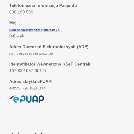
Telefoniczna Informacja Pacjenta
800 190 590
Mejl
KancelariaElektroniczna[at]nfz.gov.pl
[at] = @
Adres Doręczeń Elektronicznych (ADE):
AE:PL-98754-99859-GJBJA-29
Identyfikator Wewnętrzny KSeF Centrali:
1070001057-00177
Adres skrytki ePUAP:
/NFZ-Centrala/SkrytkaESP
otwiera
się
w
nowej
karcie