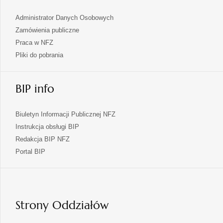
Administrator Danych Osobowych
Zamówienia publiczne
Praca w NFZ
Pliki do pobrania
BIP info
Biuletyn Informacji Publicznej NFZ
Instrukcja obsługi BIP
Redakcja BIP NFZ
otwiera
Portal BIP
się
w
nowej
karcie
Strony Oddziałów