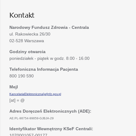
karcie
Kontakt
Narodowy Fundusz Zdrowia - Centrala
ul. Rakowiecka 26/30
02-528 Warszawa
Godziny otwarcia
poniedziałek - piątek w godz. 8.00 - 16.00
Telefoniczna Informacja Pacjenta
800 190 590
Mejl
KancelariaElektroniczna[at]nfz.gov.pl
[at] = @
Adres Doręczeń Elektronicznych (ADE):
AE:PL-98754-99859-GJBJA-29
Identyfikator Wewnętrzny KSeF Centrali:
1070001057-00177