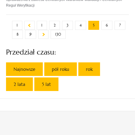
Reguł Weryfikacji
1
1
2
3
4
5
6
7
8
9
130
Przedział czasu:
Najnowsze
pół roku
rok
2 lata
5 lat