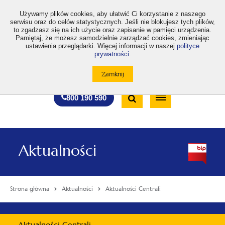
>
Używamy plików cookies, aby ułatwić Ci korzystanie z naszego
serwisu oraz do celów statystycznych. Jeśli nie blokujesz tych plików,
to zgadzasz się na ich użycie oraz zapisanie w pamięci urządzenia.
Pamiętaj, że możesz samodzielnie zarządzać cookies, zmieniając
ustawienia przeglądarki. Więcej informacji w naszej
polityce
prywatności
.
otwiera
otwiera
otwiera
otwiera
otwiera
otwiera
A
A+
A++
A
A
się
się
się
się
się
się
w
w
w
w
w
w
Standardowa
Średnia
Duża
nowej
nowej
nowej
nowej
nowej
nowej
Wyszukiwarka
karcie
karcie
karcie
karcie
karcie
karcie
wielkość
wielkość
wielkość
Bezpłatna
Otwórz
800 190 590
czcionki
czcionki
czcionki
infolinia
/
Zamknij
wyszukiwarkę
Aktualności
Strona główna
Aktualności
Aktualności Centrali
Menu
Aktualności Centrali