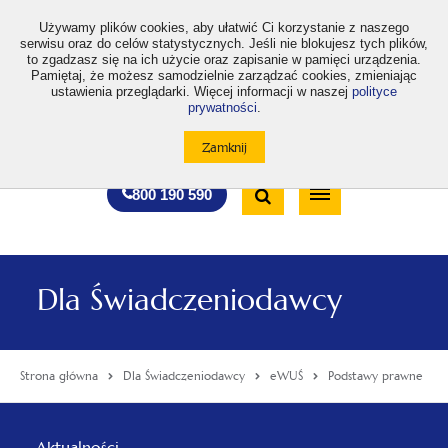
>
Używamy plików cookies, aby ułatwić Ci korzystanie z naszego
serwisu oraz do celów statystycznych. Jeśli nie blokujesz tych plików,
to zgadzasz się na ich użycie oraz zapisanie w pamięci urządzenia.
Pamiętaj, że możesz samodzielnie zarządzać cookies, zmieniając
ustawienia przeglądarki. Więcej informacji w naszej
polityce
prywatności
.
otwiera
otwiera
otwiera
otwiera
otwiera
otwiera
A
A+
A++
A
A
się
się
się
się
się
się
w
w
w
w
w
w
Standardowa
Średnia
Duża
nowej
nowej
nowej
nowej
nowej
nowej
Wyszukiwarka
karcie
karcie
karcie
karcie
karcie
karcie
wielkość
wielkość
wielkość
Bezpłatna
Otwórz
800 190 590
czcionki
czcionki
czcionki
infolinia
/
Zamknij
wyszukiwarkę
Dla Świadczeniodawcy
Strona główna
Dla Świadczeniodawcy
eWUŚ
Podstawy prawne
Menu
Aktualności