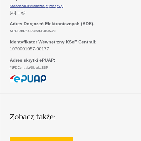
KancelariaElektroniczna[at]nfz.gov.pl
[at] = @
Adres Doręczeń Elektronicznych (ADE):
AE:PL-98754-99859-GJBJA-29
Identyfikator Wewnętrzny KSeF Centrali:
1070001057-00177
Adres skrytki ePUAP:
/NFZ-Centrala/SkrytkaESP
otwiera
się
w
nowej
karcie
Zobacz także: