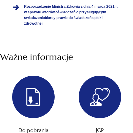
Rozporządzenie Ministra Zdrowia z dnia 4 marca 2021 r.
w sprawie wzorów oświadczeń o przysługującym
świadczeniobiorcy prawie do świadczeń opieki
otwiera
zdrowotnej
się
w
nowej
karcie
Ważne informacje
Do pobrania
JGP