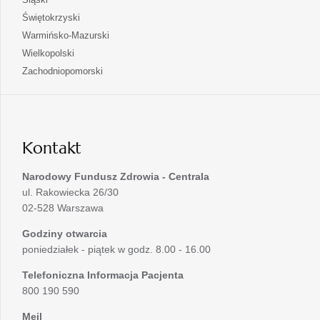
nowej
w
się
otwiera
Świętokrzyski
karcie
nowej
w
się
otwiera
Warmińsko-Mazurski
karcie
nowej
w
się
otwiera
Wielkopolski
karcie
nowej
w
się
otwiera
Zachodniopomorski
karcie
nowej
w
się
karcie
nowej
w
karcie
nowej
karcie
Kontakt
Narodowy Fundusz Zdrowia - Centrala
ul. Rakowiecka 26/30
02-528 Warszawa
Godziny otwarcia
poniedziałek - piątek w godz. 8.00 - 16.00
Telefoniczna Informacja Pacjenta
800 190 590
Mejl