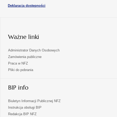
się
nowej
otwiera
Deklaracja dostępności
w
karcie
się
nowej
karcie
w
nowej
karcie
Ważne linki
Administrator Danych Osobowych
Zamówienia publiczne
Praca w NFZ
Pliki do pobrania
BIP info
Biuletyn Informacji Publicznej NFZ
Instrukcja obsługi BIP
Redakcja BIP NFZ