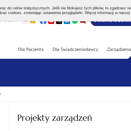
az do celów statystycznych. Jeśli nie blokujesz tych plików, to zgadzasz si
ać cookies, zmieniając ustawienia przeglądarki. Więcej informacji w naszej
Bezpłatna
otwiera
otwiera
otwiera
otwiera
otwiera
otwiera
+
A++
A
A
Infolinia NFZ 24h/
się
się
się
się
się
się
w
w
w
w
w
w
infolinia
dardowa
Średnia
Duża
nowej
nowej
nowej
nowej
nowej
nowej
karcie
karcie
karcie
karcie
karcie
karcie
ość
wielkość
wielkość
ki
czcionki
czcionki
Dla Pacjenta
Dla Świadczeniodawcy
Zarządzenia
ń
Projekty zarządzeń