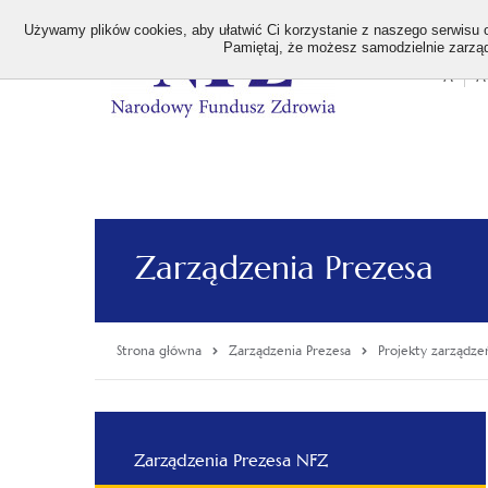
>
Używamy plików cookies, aby ułatwić Ci korzystanie z naszego serwisu or
Pamiętaj, że możesz samodzielnie zarządz
A
A
Stan
wielk
czcion
Zarządzenia Prezesa
Strona główna
Zarządzenia Prezesa
Projekty zarządze
Menu
Zarządzenia Prezesa NFZ