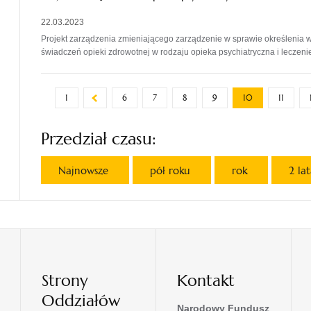
22.03.2023
Projekt zarządzenia zmieniającego zarządzenie w sprawie określenia w
świadczeń opieki zdrowotnej w rodzaju opieka psychiatryczna i leczeni
1
6
7
8
9
10
11
Przedział czasu:
Najnowsze
pół roku
rok
2 la
Strony
Kontakt
Oddziałów
Narodowy Fundusz