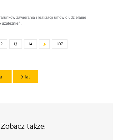
arunków zawierania i realizacji umów o udzielanie
e uzależnień.
12
13
14
107
ta
5 lat
Zobacz także: