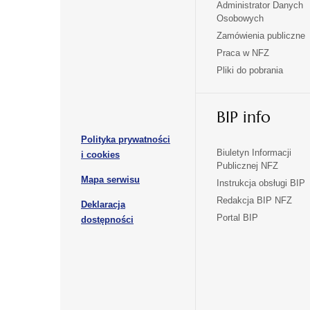
Administrator Danych
otwiera
otwiera
Osobowych
się
się
Zamówienia publiczne
w
w
Praca w NFZ
otwiera
otwiera
nowej
nowej
Pliki do pobrania
się
się
karcie
karcie
w
w
otwiera
nowej
nowej
BIP info
się
karcie
karcie
w
Polityka prywatności
nowej
otwiera
Biuletyn Informacji
i cookies
karcie
Publicznej NFZ
się
otwiera
Mapa serwisu
w
Instrukcja obsługi BIP
się
nowej
Redakcja BIP NFZ
Deklaracja
w
karcie
otwiera
Portal BIP
otwiera
nowej
dostępności
się
karcie
się
w
w
nowej
nowej
karcie
karcie