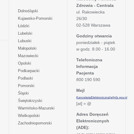
Zdrowia - Centrala
otwiera
Dolnośląski
ul. Rakowiecka
się
otwiera
Kujawsko-Pomorski
26/30
w
się
02-528 Warszawa
otwiera
Łódzki
nowej
w
się
otwiera
Lubelski
karcie
nowej
Godziny otwarcia
w
się
otwiera
Lubuski
karcie
poniedziałek - piątek
nowej
w
się
otwiera
Małopolski
karcie
w godz. 8.00 - 16.00
nowej
w
się
otwiera
Mazowiecki
karcie
nowej
w
Telefoniczna
się
otwiera
Opolski
karcie
nowej
Informacja
w
się
otwiera
Podkarpacki
karcie
nowej
Pacjenta
w
się
otwiera
Podlaski
karcie
800 190 590
nowej
w
się
otwiera
Pomorski
karcie
nowej
w
Mejl
się
otwiera
Śląski
karcie
nowej
w
KancelariaElektroniczna[at]nfz.gov.pl
się
otwiera
Świętokrzyski
karcie
nowej
[at] = @
w
się
otwiera
Warmińsko-Mazurski
karcie
nowej
w
się
Adres Doręczeń
otwiera
Wielkopolski
karcie
nowej
w
Elektronicznych
się
otwiera
Zachodniopomorski
karcie
nowej
w
(ADE):
się
karcie
nowej