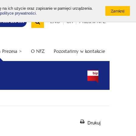
ę na ich użycie oraz zapisanie w pamięci urządzenia.
polityce prywatności
.
Wyszukiwarka
Top
Otwórz
ENG
UA
Praca w NFZ
7: 800 190 590
/
menu
Zamknij
wyszukiwarkę
 Prezesa >
O NFZ
Pozostańmy w kontakcie
Drukuj