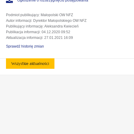
Ogłoszenie o rozstrzygnięciu postępowania
Podmiot publikujący
: Małopolski OW NFZ
Autor informacji
: Dyrektor Małopolskiego OW NFZ
Publikujący informację
: Aleksandra Kwiecień
Publikacja informacji
: 04.12.2020 09:52
Aktualizacja informacji
: 27.01.2021 16:09
Sprawdź historię zmian
Wszystkie aktualności
otwiera
otwiera
się
się
w
w