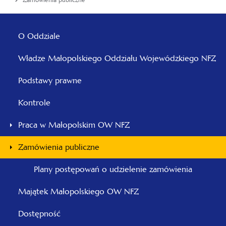
Zamówienia publiczne
Menu
główne
O Oddziale
-
Władze Małopolskiego Oddziału Wojewódzkiego NFZ
Małopolski
Podstawy prawne
Kontrole
Praca w Małopolskim OW NFZ
Zamówienia publiczne
Plany postępowań o udzielenie zamówienia
Majątek Małopolskiego OW NFZ
Dostępność