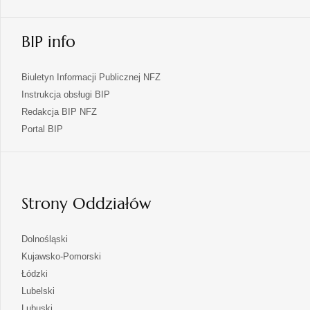
BIP info
Biuletyn Informacji Publicznej NFZ
Instrukcja obsługi BIP
Redakcja BIP NFZ
otwiera
Portal BIP
się
w
nowej
karcie
Strony Oddziałów
otwiera
Dolnośląski
się
otwiera
Kujawsko-Pomorski
w
się
otwiera
Łódzki
nowej
w
się
otwiera
Lubelski
karcie
nowej
w
się
otwiera
Lubuski
karcie