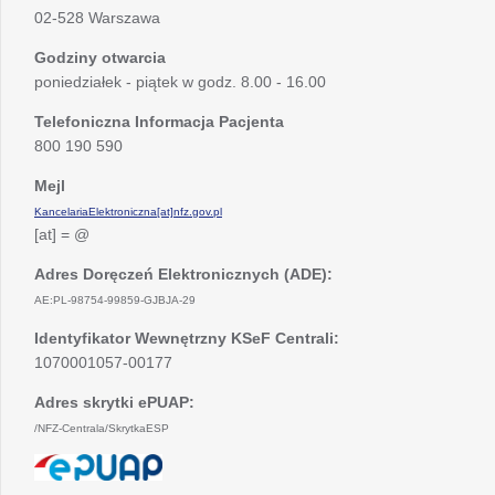
02-528 Warszawa
Godziny otwarcia
poniedziałek - piątek w godz. 8.00 - 16.00
Telefoniczna Informacja Pacjenta
800 190 590
Mejl
KancelariaElektroniczna[at]nfz.gov.pl
[at] = @
Adres Doręczeń Elektronicznych (ADE):
AE:PL-98754-99859-GJBJA-29
Identyfikator Wewnętrzny KSeF Centrali:
1070001057-00177
Adres skrytki ePUAP:
/NFZ-Centrala/SkrytkaESP
otwiera
się