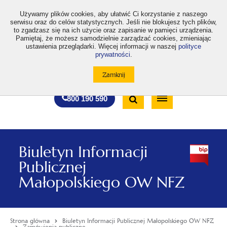
>
Używamy plików cookies, aby ułatwić Ci korzystanie z naszego
serwisu oraz do celów statystycznych. Jeśli nie blokujesz tych plików,
to zgadzasz się na ich użycie oraz zapisanie w pamięci urządzenia.
Pamiętaj, że możesz samodzielnie zarządzać cookies, zmieniając
ustawienia przeglądarki. Więcej informacji w naszej
polityce
prywatności
.
otwiera
otwiera
otwiera
otwiera
otwiera
otwiera
A
A+
A++
A
A
się
się
się
się
się
się
w
w
w
w
w
w
Standardowa
Średnia
Duża
nowej
nowej
nowej
nowej
nowej
nowej
Wyszukiwarka
karcie
karcie
karcie
karcie
karcie
karcie
wielkość
wielkość
wielkość
Bezpłatna
Otwórz
800 190 590
czcionki
czcionki
czcionki
infolinia
/
Zamknij
wyszukiwarkę
Biuletyn Informacji
Publicznej
Małopolskiego OW NFZ
Strona główna
Biuletyn Informacji Publicznej Małopolskiego OW NFZ