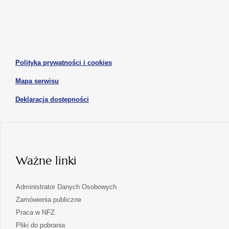
otwiera
otwiera
nowej
nowej
się
się
karcie
karcie
w
w
otwiera
nowej
nowej
się
karcie
karcie
w
otwiera
Polityka prywatności i cookies
nowej
się
karcie
otwiera
Mapa serwisu
w
się
nowej
otwiera
Deklaracja dostępności
w
karcie
się
nowej
karcie
w
nowej
karcie
Ważne linki
Administrator Danych Osobowych
Zamówienia publiczne
Praca w NFZ
Pliki do pobrania