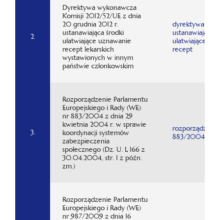
Dyrektywa wykonawcza
Komisji 2012/52/UE z dnia
20 grudnia 2012 r.
dyrektywa
ustanawiająca środki
ustanawiająca ś
2.
ułatwiające uznawanie
ułatwiające uz
recept lekarskich
recept
wystawionych w innym
państwie członkowskim
Rozporządzenie Parlamentu
Europejskiego i Rady (WE)
nr 883/2004 z dnia 29
kwietnia 2004 r. w sprawie
rozporządzenie
3.
koordynacji systemów
883/2004
zabezpieczenia
społecznego (Dz. U. L 166 z
30.04.2004, str. 1 z późn.
zm.)
Rozporządzenie Parlamentu
Europejskiego i Rady (WE)
nr 987/2009 z dnia 16