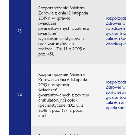
Rozporządzenie Ministra
Zdrowia z dnia 12 listopada
2015 r. w sprawie
rozporządzenie
świadczeń
Zdrowia w spra
gwarantowanych z zakresu
świadczeń
23.
świadczeń
gwarantowanyc
wysokospecjalistycznych
zakresu świadc
oraz warunków ich
wysokospecjali
realizacji (Dz. U. z 2025 r.
poz. 451)
Rozporządzenie Ministra
Zdrowia z dnia 6 listopada
rozporządzenie
2013 r. w sprawie
Zdrowia w
świadczeń
sprawieświadc
24.
gwarantowanych z zakresu
gwarantowanyc
ambulatoryjnej opieki
zakresu ambula
specjalistycznej (Dz. U. z
opieki specjalis
2016 r. poz. 357, z późn.
zm.)