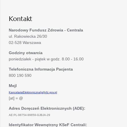
karcie
nowej
karcie
Kontakt
Narodowy Fundusz Zdrowia - Centrala
ul. Rakowiecka 26/30
02-528 Warszawa
Godziny otwarcia
poniedziałek - piątek w godz. 8.00 - 16.00
Telefoniczna Informacja Pacjenta
800 190 590
Mejl
KancelariaElektroniczna[at]nfz.gov.pl
[at] = @
Adres Doręczeń Elektronicznych (ADE):
AE:PL-98754-99859-GJBJA-29
Identyfikator Wewnętrzny KSeF Centrali: