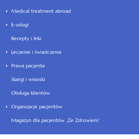
się
Medical treatment abroad
w
nowej
E-usługi
karcie
Recepty i leki
Leczenie i świadczenia
Prawa pacjenta
Skargi i wnioski
Obsługa klientów
Organizacje pacjentów
Magazyn dla pacjentów „Ze Zdrowiem”