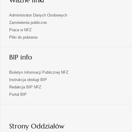
Ważne linki
Administrator Danych Osobowych
Zamówienia publiczne
Praca w NFZ
Pliki do pobrania
BIP info
Biuletyn Informacji Publicznej NFZ
Instrukcja obsługi BIP
Redakcja BIP NFZ
otwiera
Portal BIP
się
w
nowej
karcie
Strony Oddziałów