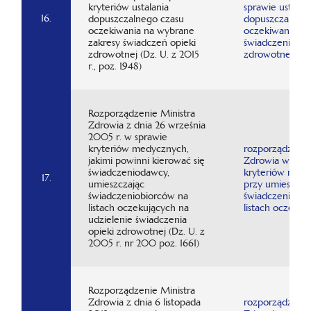
kryteriów ustalania
sprawie ustalan
16.
dopuszczalnego czasu
dopuszczalnego
oczekiwania na wybrane
oczekiwania na
zakresy świadczeń opieki
świadczenie opi
zdrowotnej (Dz. U. z 2015
zdrowotnej
r., poz. 1948)
Rozporządzenie Ministra
Zdrowia z dnia 26 września
2005 r. w sprawie
kryteriów medycznych,
rozporządzenie
jakimi powinni kierować się
Zdrowia w spra
świadczeniodawcy,
kryteriów med
17.
umieszczając
przy umieszcza
świadczeniobiorców na
świadczeniobio
listach oczekujących na
listach oczekuj
udzielenie świadczenia
opieki zdrowotnej (Dz. U. z
2005 r. nr 200 poz. 1661)
Rozporządzenie Ministra
Zdrowia z dnia 6 listopada
rozporządzenie