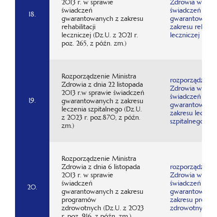
2013 r. w sprawie
Zdrowia w spra
świadczeń
świadczeń
18.
gwarantowanych z zakresu
gwarantowanyc
rehabilitacji
zakresu rehabili
leczniczej (Dz.U. z 2021 r.
leczniczej
poz. 265, z późn. zm.)
Rozporządzenie Ministra
rozporządzenie
Zdrowia z dnia 22 listopada
Zdrowia w spra
2013 r.w sprawie świadczeń
świadczeń
19.
gwarantowanych z zakresu
gwarantowanyc
leczenia szpitalnego (Dz.U.
zakresu leczeni
z 2023 r. poz.870, z późn.
szpitalnego
zm.)
Rozporządzenie Ministra
Zdrowia z dnia 6 listopada
rozporządzenie
2013 r. w sprawie
Zdrowia w spra
świadczeń
świadczeń
20.
gwarantowanych z zakresu
gwarantowanyc
programów
zakresu progr
zdrowotnych (Dz.U. z 2023
zdrowotnych
r. poz. 916, z późn. zm.)