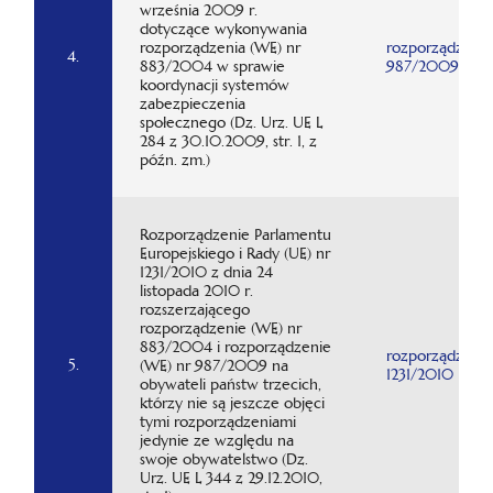
września 2009 r.
dotyczące wykonywania
rozporządzenia (WE) nr
rozporządzenie
4.
883/2004 w sprawie
987/2009
koordynacji systemów
zabezpieczenia
społecznego (Dz. Urz. UE L
284 z 30.10.2009, str. 1, z
późn. zm.)
Rozporządzenie Parlamentu
Europejskiego i Rady (UE) nr
1231/2010 z dnia 24
listopada 2010 r.
rozszerzającego
rozporządzenie (WE) nr
883/2004 i rozporządzenie
rozporządzenie
5.
(WE) nr 987/2009 na
1231/2010
obywateli państw trzecich,
którzy nie są jeszcze objęci
tymi rozporządzeniami
jedynie ze względu na
swoje obywatelstwo (Dz.
Urz. UE L 344 z 29.12.2010,