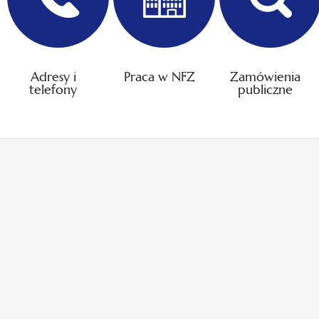
Adresy i
Praca w NFZ
Zamówienia
telefony
publiczne
otwiera
otwiera
się
się
w
w
otwiera
otwiera
nowej
nowej
się
się
karcie
karcie
w
w