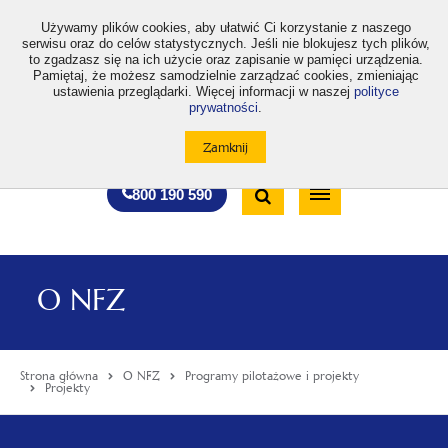
>
Używamy plików cookies, aby ułatwić Ci korzystanie z naszego
serwisu oraz do celów statystycznych. Jeśli nie blokujesz tych plików,
to zgadzasz się na ich użycie oraz zapisanie w pamięci urządzenia.
Pamiętaj, że możesz samodzielnie zarządzać cookies, zmieniając
ustawienia przeglądarki. Więcej informacji w naszej
polityce
prywatności
.
otwiera
otwiera
otwiera
otwiera
otwiera
otwiera
A
A+
A++
A
A
się
się
się
się
się
się
w
w
w
w
w
w
Standardowa
Średnia
Duża
nowej
nowej
nowej
nowej
nowej
nowej
Wyszukiwarka
karcie
karcie
karcie
karcie
karcie
karcie
wielkość
wielkość
wielkość
Bezpłatna
Otwórz
800 190 590
czcionki
czcionki
czcionki
infolinia
/
Zamknij
wyszukiwarkę
O NFZ
Strona główna
O NFZ
Programy pilotażowe i projekty
Projekty
Menu