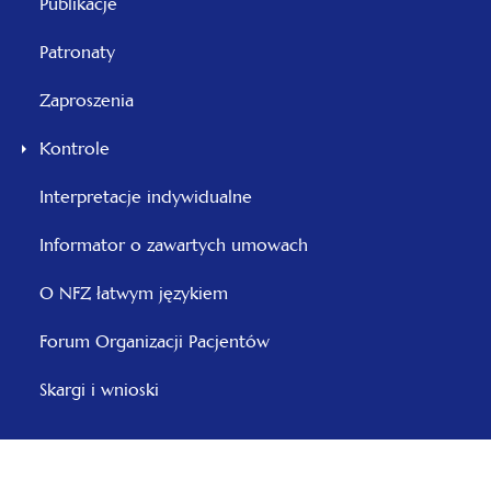
Publikacje
Patronaty
Zaproszenia
Kontrole
otwiera
Interpretacje indywidualne
się
Informator o zawartych umowach
w
nowej
O NFZ łatwym językiem
karcie
otwiera
Forum Organizacji Pacjentów
się
Skargi i wnioski
w
nowej
karcie