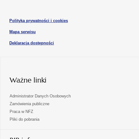
otwiera
nowej
nowej
się
karcie
karcie
w
otwiera
Polityka prywatności i cookies
nowej
się
karcie
otwiera
Mapa serwisu
w
się
nowej
otwiera
Deklaracja dostępności
w
karcie
się
nowej
karcie
w
nowej
karcie
Ważne linki
Administrator Danych Osobowych
Zamówienia publiczne
Praca w NFZ
Pliki do pobrania