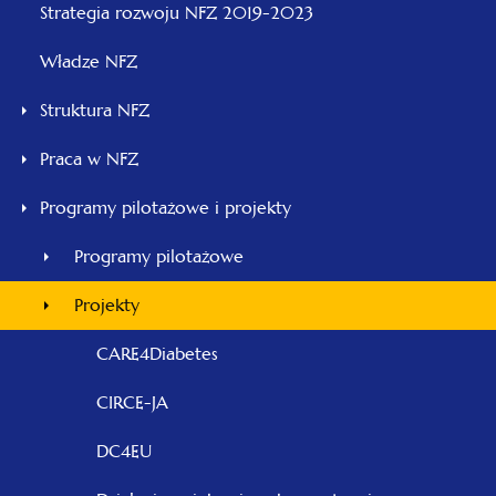
otwiera
Strategia rozwoju NFZ 2019-2023
się
Władze NFZ
w
nowej
Struktura NFZ
karcie
Praca w NFZ
Programy pilotażowe i projekty
Programy pilotażowe
Projekty
CARE4Diabetes
CIRCE-JA
DC4EU