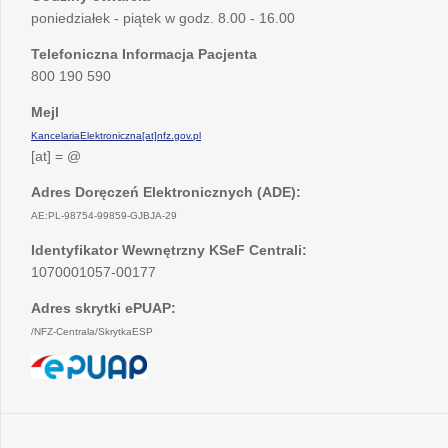
poniedziałek - piątek w godz. 8.00 - 16.00
Telefoniczna Informacja Pacjenta
800 190 590
Mejl
KancelariaElektroniczna[at]nfz.gov.pl
[at] = @
Adres Doręczeń Elektronicznych (ADE):
AE:PL-98754-99859-GJBJA-29
Identyfikator Wewnętrzny KSeF Centrali:
1070001057-00177
Adres skrytki ePUAP:
/NFZ-Centrala/SkrytkaESP
otwiera
się
w
nowej