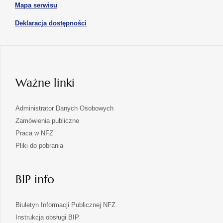
karcie
otwiera
Mapa serwisu
w
się
nowej
otwiera
Deklaracja dostępności
w
karcie
się
nowej
karcie
w
nowej
karcie
Ważne linki
Administrator Danych Osobowych
Zamówienia publiczne
Praca w NFZ
Pliki do pobrania
BIP info
Biuletyn Informacji Publicznej NFZ
Instrukcja obsługi BIP