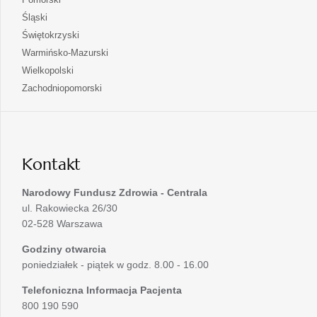
nowej
w
się
otwiera
Śląski
karcie
nowej
w
się
otwiera
Świętokrzyski
karcie
nowej
w
się
otwiera
Warmińsko-Mazurski
karcie
nowej
w
się
otwiera
Wielkopolski
karcie
nowej
w
się
otwiera
Zachodniopomorski
karcie
nowej
w
się
karcie
nowej
w
karcie
nowej
karcie
Kontakt
Narodowy Fundusz Zdrowia - Centrala
ul. Rakowiecka 26/30
02-528 Warszawa
Godziny otwarcia
poniedziałek - piątek w godz. 8.00 - 16.00
Telefoniczna Informacja Pacjenta
800 190 590