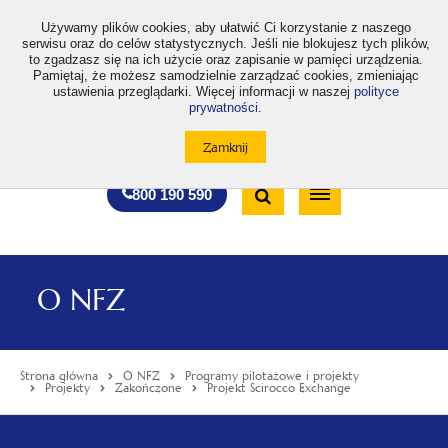
>
Używamy plików cookies, aby ułatwić Ci korzystanie z naszego
serwisu oraz do celów statystycznych. Jeśli nie blokujesz tych plików,
to zgadzasz się na ich użycie oraz zapisanie w pamięci urządzenia.
Pamiętaj, że możesz samodzielnie zarządzać cookies, zmieniając
ustawienia przeglądarki. Więcej informacji w naszej
polityce
prywatności
.
otwiera
otwiera
otwiera
otwiera
otwiera
otwiera
A
A+
A++
A
A
się
się
się
się
się
się
w
w
w
w
w
w
Standardowa
Średnia
Duża
nowej
nowej
nowej
nowej
nowej
nowej
Wyszukiwarka
karcie
karcie
karcie
karcie
karcie
karcie
wielkość
wielkość
wielkość
Bezpłatna
Otwórz
800 190 590
czcionki
czcionki
czcionki
infolinia
/
Zamknij
wyszukiwarkę
O NFZ
Strona główna
O NFZ
Programy pilotażowe i projekty
Projekty
Zakończone
Projekt Scirocco Exchange
Menu