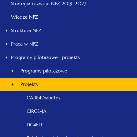
otwiera
Strategia rozwoju NFZ 2019-2023
się
Władze NFZ
w
nowej
Struktura NFZ
karcie
Praca w NFZ
Programy pilotażowe i projekty
Programy pilotażowe
Projekty
CARE4Diabetes
CIRCE-JA
DC4EU