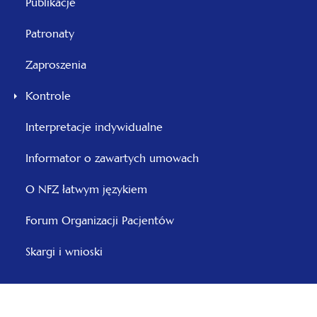
Publikacje
Patronaty
Zaproszenia
Kontrole
otwiera
Interpretacje indywidualne
się
Informator o zawartych umowach
w
nowej
O NFZ łatwym językiem
karcie
otwiera
Forum Organizacji Pacjentów
się
Skargi i wnioski
w
nowej
karcie