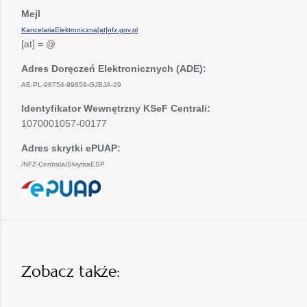
Mejl
KancelariaElektroniczna[at]nfz.gov.pl
[at] = @
Adres Doręczeń Elektronicznych (ADE):
AE:PL-98754-99859-GJBJA-29
Identyfikator Wewnętrzny KSeF Centrali:
1070001057-00177
Adres skrytki ePUAP:
/NFZ-Centrala/SkrytkaESP
otwiera
się
w
nowej
karcie
Zobacz także: