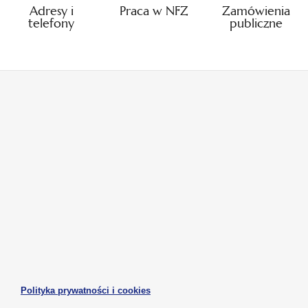
Adresy i
Praca w NFZ
Zamówienia
telefony
publiczne
otwiera
otwiera
się
się
w
w
otwiera
otwiera
nowej
nowej
się
się
karcie
karcie
w
w
otwiera
nowej
nowej
się
karcie
karcie
w
otwiera
Polityka prywatności i cookies
nowej
się