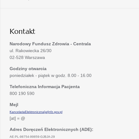
w
się
karcie
nowej
w
karcie
nowej
karcie
Kontakt
Narodowy Fundusz Zdrowia - Centrala
ul. Rakowiecka 26/30
02-528 Warszawa
Godziny otwarcia
poniedziałek - piątek w godz. 8.00 - 16.00
Telefoniczna Informacja Pacjenta
800 190 590
Mejl
KancelariaElektroniczna[at]nfz.gov.pl
[at] = @
Adres Doręczeń Elektronicznych (ADE):
AE:PL-98754-99859-GJBJA-29