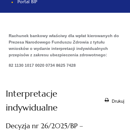
otwiera
Portal BIP
się
w
nowej
karcie
Rachunek bankowy właściwy dla wpłat kierowanych do
Prezesa Narodowego Funduszu Zdrowia z tytułu
wniosków o wydanie interpretacji indywidualnych
przepisów z zakresu ubezpieczenia zdrowotnego:
82 1130 1017 0020 0734 8625 7428
Interpretacje
Drukuj
indywidualne
Decyzja nr 26/2025/BP –