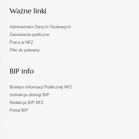
karcie
Ważne linki
Administrator Danych Osobowych
Zamówienia publiczne
Praca w NFZ
Pliki do pobrania
BIP info
Biuletyn Informacji Publicznej NFZ
Instrukcja obsługi BIP
Redakcja BIP NFZ
otwiera
Portal BIP
się
w
nowej
karcie