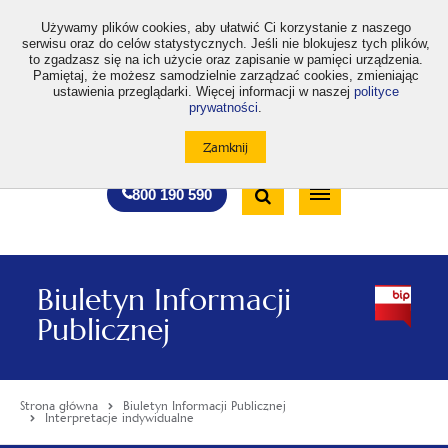
>
Używamy plików cookies, aby ułatwić Ci korzystanie z naszego
serwisu oraz do celów statystycznych. Jeśli nie blokujesz tych plików,
to zgadzasz się na ich użycie oraz zapisanie w pamięci urządzenia.
Pamiętaj, że możesz samodzielnie zarządzać cookies, zmieniając
ustawienia przeglądarki. Więcej informacji w naszej
polityce
prywatności
.
otwiera
otwiera
otwiera
otwiera
otwiera
otwiera
A
A+
A++
A
A
się
się
się
się
się
się
w
w
w
w
w
w
Standardowa
Średnia
Duża
nowej
nowej
nowej
nowej
nowej
nowej
Wyszukiwarka
karcie
karcie
karcie
karcie
karcie
karcie
wielkość
wielkość
wielkość
Bezpłatna
Otwórz
800 190 590
czcionki
czcionki
czcionki
infolinia
/
Zamknij
wyszukiwarkę
Biuletyn Informacji
Publicznej
Strona główna
Biuletyn Informacji Publicznej
Interpretacje indywidualne