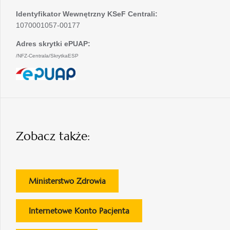
Identyfikator Wewnętrzny KSeF Centrali:
1070001057-00177
Adres skrytki ePUAP:
/NFZ-Centrala/SkrytkaESP
otwiera
się
w
nowej
karcie
Zobacz także:
otwiera
Ministerstwo Zdrowia
się
w
otwiera
Internetowe Konto Pacjenta
nowej
się
karcie