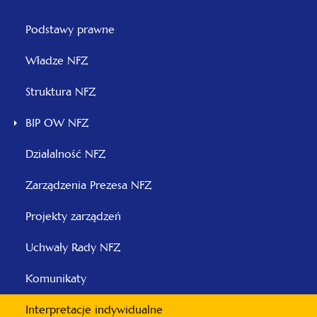
Menu
Podstawy prawne
otwiera
Władze NFZ
się
otwiera
Struktura NFZ
w
się
nowej
BIP OW NFZ
w
karcie
nowej
Działalność NFZ
karcie
otwiera
Zarządzenia Prezesa NFZ
się
otwiera
Projekty zarządzeń
w
się
nowej
otwiera
Uchwały Rady NFZ
w
karcie
się
nowej
Komunikaty
w
karcie
nowej
Interpretacje indywidualne
karcie